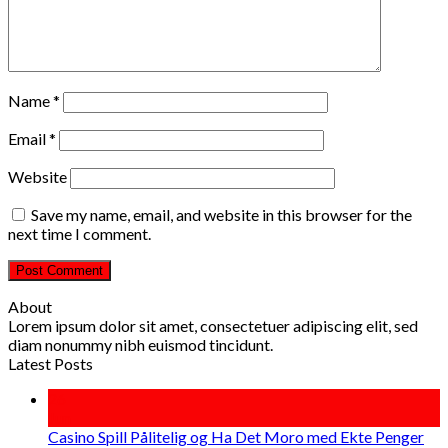
Name
*
Email
*
Website
Save my name, email, and website in this browser for the
next time I comment.
About
Lorem ipsum dolor sit amet, consectetuer adipiscing elit, sed
diam nonummy nibh euismod tincidunt.
Latest Posts
26
Jun
Casino Spill Pålitelig og Ha Det Moro med Ekte Penger