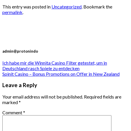
This entry was posted in
Uncategorized
. Bookmark the
permalink
.
admin@protonindo
Ich habe mir die Winnita Casino Filter getestet, um in
Deutschland rasch Spiele zu entdecken
Spinit Casino – Bonus Promotions on Offer in New Zealand
Leave a Reply
Your email address will not be published.
Required fields are
marked
*
Comment
*