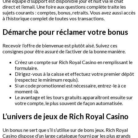
Une équipe d’support est disponible jour et nuit via le chat
direct et l’email. Une foire aux questions complète traite les
sujets courants : comptes, bonus, retraits. Vous avez aussi accès
à l’historique complet de toutes vos transactions.
Démarche pour réclamer votre bonus
Recevoir l’offre de bienvenue est plutôt aisé. Suivez ces
consignes pour être assuré de l’activer de la bonne manière.
Créez un compte sur Rich Royal Casino en remplissant le
formulaire.
Dirigez-vous à la caisse et effectuez votre premier dépôt
(respectez le minimum requis).
Si un code promotionnel est nécessaire, entrez-le à ce
moment-là.
Le avantage et les tours gratuits apparaîtront ensuite sur
votre compte, le plus souvent de façon automatisée.
L’univers de jeux de Rich Royal Casino
Un bonus ne sert que s’il s’utilise sur de bons jeux. Rich Royal
Casino dispose d’un large catalogue fourni par les plus grands