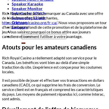
Speaker Karaoke
Speaker Monitor
Subwoofer 10 inch
Rich Royal Casino se fait remarquer au Canada avec une offre
Subwoofer 12 inch
de bienvenue des plus alléchantes,
Crimson
https://richroyalcasino.org/fr-ca/
. Nous vous proposons un tour
Embassy
d’horizon approfondi de cette promotion et de la plateforme de
jeu. Vous saisirez pourquoi ce bonus attire aux joueurs
Search
canadiens et comment l’utiliser à votre avantage.
for:
Atouts pour les amateurs canadiens
Rich Royal Casino a réellement adapté son service pour le
Canada. Les bénéfices vont bien au-delà d’une simple
traduction du site. L’expérience est conçue pour les coutumes
locales.
Il est possible de jouer et effectuer vos transactions en dollars
canadiens (CAD), ce qui supprime les frais de conversion. Le
service client est en français et comprend les caractéristiques
du pays. Les moyens de paiement répandus ici, comme Interac,
sont admis.