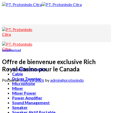
Skip
to
content
Uncategorized
Offre de bienvenue exclusive Rich
Royal Casino pour le Canada
Amplifier Karaoke
Cable
Driver Tweeter
Posted on
May 13, 2026
by
admin@protonindo
Microphone
Mixer
Mixer Power
Power Amplifier
Sound Management
Speaker
Speaker Aktif Portable