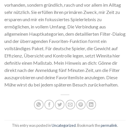
vorhanden, sondern gründlich, rasch und vor allem im Alltag
sehr nützlich. Sie erfüllen ihren primären Zweck, mir Zeit zu
ersparen und mir ein fokussiertes Spielerlebnis zu
ermöglichen, in vollem Umfang. Die Verbindung aus
allgemeinen Hauptkategorien, dem detaillierten Filter-Dialog
und der überragenden Favoriten-Funktion formt ein
vollständiges Paket. Für deutsche Spieler, die Gewicht auf
Effizienz, Übersicht und Kontrolle legen, setzt Winnita hier
definitiv einen Maßstab. Mein Hinweis an dich: Gönne dir
direkt nach der Anmeldung fünf Minuten Zeit, um die Filter
auszuprobieren und deine Favoritenliste anzulegen. Diese
Mühe wirst du bei jedem späteren Besuch zurückerhalten.
This entry was posted in
Uncategorized
. Bookmark the
permalink
.