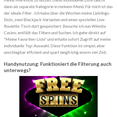
dann als separate Kategorie in meinem Menü. Für mich ist das
der ideale Filter . Ich habe über die Wochen meine Lieblings-
Slots, zwei Blackjack-Varianten und einen speziellen Live-
Roulette-Tisch dort gespeichert. Besuche ich nun Winnita
Casino, entfällt das Filtern und Suchen. Ich gehe direkt auf
“Meine Favoriten-Liste” und erhalte sofort Zugriff auf meine
individuelle Top-Auswahl. Diese Funktion ist simpel, aber
unschlagbar effizient und spart langfristig enorm viel Zeit.
Handynutzung: Funktioniert die Filterung auch
unterwegs?