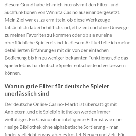
diesem Grund habe ich mich intensiv mit den Filter- und
Suchfunktionen von Winnita Casino auseinandergesetzt.
Mein Ziel war es, zu ermitteln, ob diese Werkzeuge
tatsächlich dabei behilflich sind, effizient und ohne Umwege
zu meinen Favoriten zu kommen oder ob sie nur eine
oberflächliche Spielerei sind. In diesem Artikel teile ich meine
detaillierten Erfahrungen mit dir, von der einfachen
Bedienung bis hin zu weniger bekannten Funktionen, die das
Spielerlebnis für deutsche Spieler entscheidend verbessern
können.
Warum gute Filter für deutsche Spieler
unerlässlich sind
Der deutsche Online-Casino-Markt ist übersättigt mit
Anbietern, und die Spielbibliotheken werden immer
vielfältiger. Ein Casino ohne intelligente Filter ist wie eine
riesige Bibliothek ohne alphabetische Sortierung – man
findet vielleicht etwas, aber es kostet Nerven und Zeit. Für