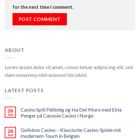
for the next time I comment.
ABOUT
Lorem ipsum dolor sit amet, consectetuer adipiscing elit, sed
diam nonummy nibh euismod tincidunt.
LATEST POSTS
Casino Spill Pålitelig og Ha Det Moro med Ekte
26
Jun
Penger på Casoola Casino i Norge
Golisimo Casino – Klassische Casino-Spiele mit
26
Jun
modernem Touch in Belgien