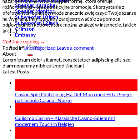
hazardem online, wypróbuj platformę, która oferuje
Speaker Karaoke
różnorodne gry oraz atrakcyjne promocje. Skorzystanie z
Speaker Monitor
oferowanych bonusów może znacznie zwiększyć Twoje szanse
Subwoofer 10 inch
na wygraną. Pamiętaj, aby zarejestrować się za pomocą
Subwoofer 12 inch
odpowiednich kodów, które można znaleźć w internecie, takich
Crimson
jak […]
Embassy
Continue reading
→
Search
Posted in
Uncategorized
Leave a comment
for:
About
Lorem ipsum dolor sit amet, consectetuer adipiscing elit, sed
diam nonummy nibh euismod tincidunt.
Latest Posts
26
Jun
Casino Spill Pålitelig og Ha Det Moro med Ekte Penger
på Casoola Casino i Norge
26
Jun
Golisimo Casino – Klassische Casino-Spiele mit
modernem Touch in Belgien
26
Jun