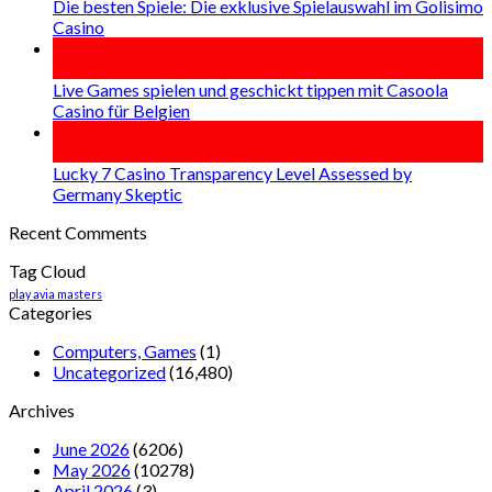
Die besten Spiele: Die exklusive Spielauswahl im Golisimo
Casino
26
Jun
Live Games spielen und geschickt tippen mit Casoola
Casino für Belgien
26
Jun
Lucky 7 Casino Transparency Level Assessed by
Germany Skeptic
Recent Comments
Tag Cloud
play avia masters
Categories
Computers, Games
(1)
Uncategorized
(16,480)
Archives
June 2026
(6206)
May 2026
(10278)
April 2026
(3)