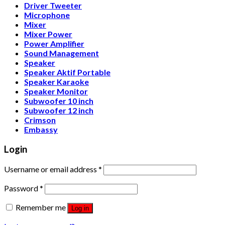
Driver Tweeter
Microphone
Mixer
Mixer Power
Power Amplifier
Sound Management
Speaker
Speaker Aktif Portable
Speaker Karaoke
Speaker Monitor
Subwoofer 10 inch
Subwoofer 12 inch
Crimson
Embassy
Login
Username or email address
*
Password
*
Remember me
Log in