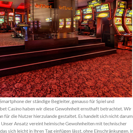
 Smartphone der ständige Begleiter, genauso für Spiel und
Efbet Casino haben wir diese Gewohnheit ernsthaft betrachtet. Wir
für die Nutzer hierzulande gestaltet. Es handelt sich nicht darum
n. Unser Ansatz vereint heimische Gewohnheiten mit technischer
, das sich leicht in Ihren Tag einfügen lässt, ohne Einschränkungen. 