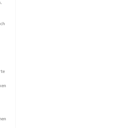
,
ich
rte
ken
nen