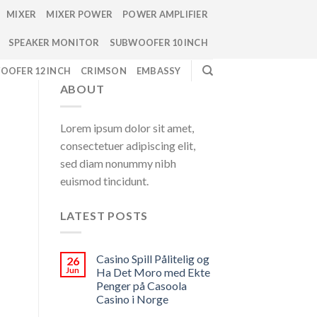
MIXER
MIXER POWER
POWER AMPLIFIER
SPEAKER MONITOR
SUBWOOFER 10 INCH
OOFER 12 INCH
CRIMSON
EMBASSY
ABOUT
Lorem ipsum dolor sit amet,
consectetuer adipiscing elit,
sed diam nonummy nibh
euismod tincidunt.
LATEST POSTS
Casino Spill Pålitelig og
26
Jun
Ha Det Moro med Ekte
Penger på Casoola
Casino i Norge