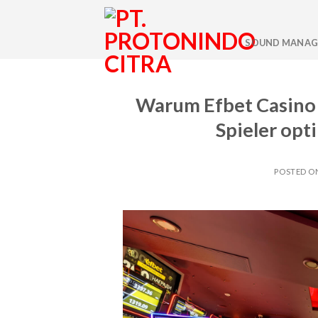
Skip
to
content
SOUND MANAG
Warum Efbet Casino 
Spieler opt
POSTED 