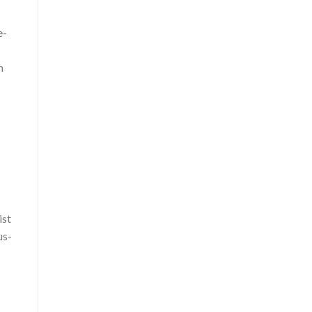
e-
h
ist
us-