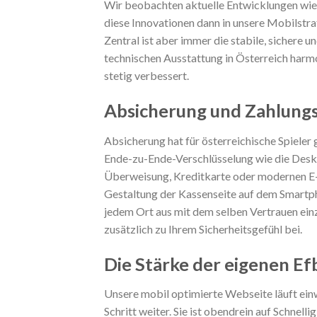
Wir beobachten aktuelle Entwicklungen wie
diese Innovationen dann in unsere Mobilstrat
Zentral ist aber immer die stabile, sichere 
technischen Ausstattung in Österreich harmon
stetig verbessert.
Absicherung und Zahlungs
Absicherung hat für österreichische Spieler
Ende-zu-Ende-Verschlüsselung wie die Desk
Überweisung, Kreditkarte oder modernen E-W
Gestaltung der Kassenseite auf dem Smartph
jedem Ort aus mit dem selben Vertrauen ein
zusätzlich zu Ihrem Sicherheitsgefühl bei.
Die Stärke der eigenen Ef
Unsere mobil optimierte Webseite läuft ei
Schritt weiter. Sie ist obendrein auf Schnell