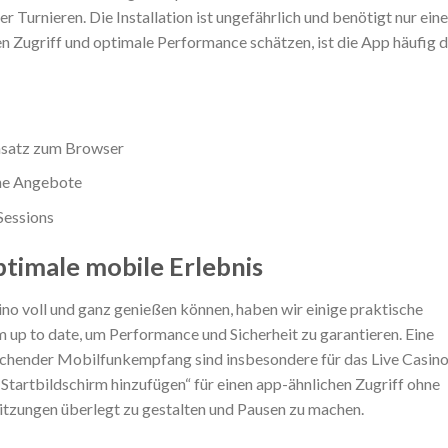
 Turnieren. Die Installation ist ungefährlich und benötigt nur ein
en Zugriff und optimale Performance schätzen, ist die App häufig d
nsatz zum Browser
che Angebote
Sessions
ptimale mobile Erlebnis
no voll und ganz genießen können, haben wir einige praktische
 up to date, um Performance und Sicherheit zu garantieren. Eine
chender Mobilfunkempfang sind insbesondere für das Live Casin
Startbildschirm hinzufügen“ für einen app-ähnlichen Zugriff ohne
itzungen überlegt zu gestalten und Pausen zu machen.