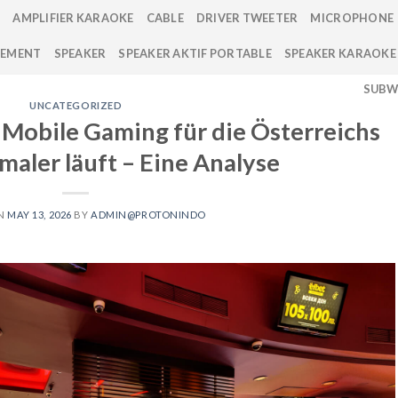
AMPLIFIER KARAOKE
CABLE
DRIVER TWEETER
MICROPHONE
EMENT
SPEAKER
SPEAKER AKTIF PORTABLE
SPEAKER KARAOKE
SUBW
UNCATEGORIZED
Mobile Gaming für die Österreichs
imaler läuft – Eine Analyse
ON
MAY 13, 2026
BY
ADMIN@PROTONINDO