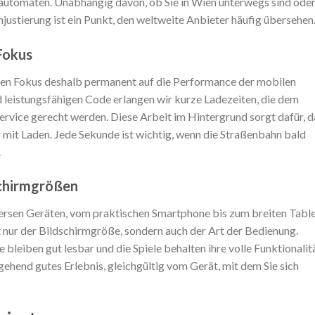
lautomaten. Unabhängig davon, ob Sie in Wien unterwegs sind oder
njustierung ist ein Punkt, den weltweite Anbieter häufig übersehen
Fokus
 den Fokus deshalb permanent auf die Performance der mobilen
 leistungsfähigen Code erlangen wir kurze Ladezeiten, die dem
ervice gerecht werden. Diese Arbeit im Hintergrund sorgt dafür, d
r mit Laden. Jede Sekunde ist wichtig, wenn die Straßenbahn bald
.
schirmgrößen
diversen Geräten, vom praktischen Smartphone bis zum breiten Table
t nur der Bildschirmgröße, sondern auch der Art der Bedienung.
bleiben gut lesbar und die Spiele behalten ihre volle Funktionalitä
gehend gutes Erlebnis, gleichgültig vom Gerät, mit dem Sie sich