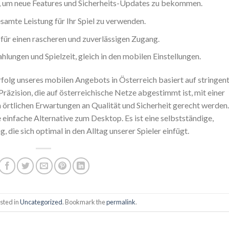
h, um neue Features und Sicherheits-Updates zu bekommen.
amte Leistung für Ihr Spiel zu verwenden.
für einen rascheren und zuverlässigen Zugang.
ahlungen und Spielzeit, gleich in den mobilen Einstellungen.
folg unseres mobilen Angebots in Österreich basiert auf stringen
räzision, die auf österreichische Netze abgestimmt ist, mit einer
n örtlichen Erwartungen an Qualität und Sicherheit gerecht werden.
 einfache Alternative zum Desktop. Es ist eine selbstständige,
 die sich optimal in den Alltag unserer Spieler einfügt.
sted in
Uncategorized
. Bookmark the
permalink
.