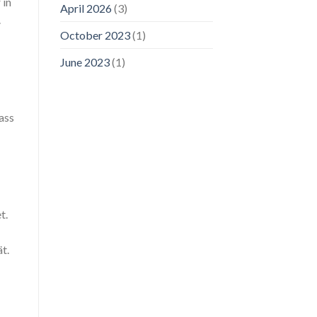
 in
April 2026
(3)
.
October 2023
(1)
June 2023
(1)
ass
t.
t.