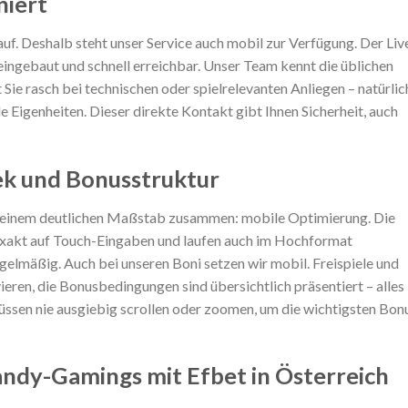
niert
uf. Deshalb steht unser Service auch mobil zur Verfügung. Der Liv
 eingebaut und schnell erreichbar. Unser Team kennt die üblichen
Sie rasch bei technischen oder spielrelevanten Anliegen – natürlic
e Eigenheiten. Dieser direkte Kontakt gibt Ihnen Sicherheit, auch
hek und Bonusstruktur
it einem deutlichen Maßstab zusammen: mobile Optimierung. Die
 exakt auf Touch-Eingaben und laufen auch im Hochformat
elmäßig. Auch bei unseren Boni setzen wir mobil. Freispiele und
ren, die Bonusbedingungen sind übersichtlich präsentiert – alles 
üssen nie ausgiebig scrollen oder zoomen, um die wichtigsten Bon
ndy-Gamings mit Efbet in Österreich