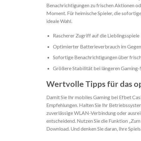
Benachrichtigungen zu frischen Aktionen oder
Moment. Für heimische Spieler, die sofortig
ideale Wahl.
Rascherer Zugriff auf die Lieblingsspiele
Optimierter Batterieverbrauch im Gege
Sofortige Benachrichtigungen über fris
Größere Stabilität bei längeren Gaming-
Wertvolle Tipps für das o
Damit Sie Ihr mobiles Gaming bei Efbet Casi
Empfehlungen. Halten Sie Ihr Betriebssystem
zuverlässige WLAN-Verbindung oder ausrei
entscheidend. Nutzen Sie die Funktion „Zum 
Download. Und denken Sie daran, Ihre Spiels