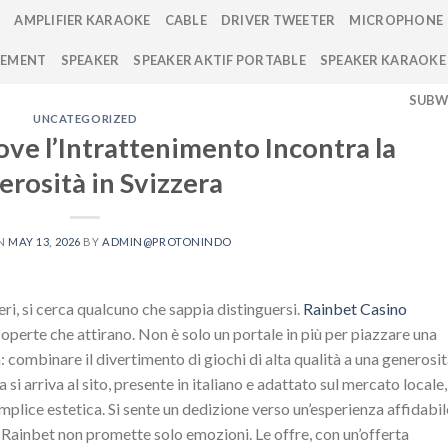
AMPLIFIER KARAOKE
CABLE
DRIVER TWEETER
MICROPHONE
EMENT
SPEAKER
SPEAKER AKTIF PORTABLE
SPEAKER KARAOKE
SUBW
UNCATEGORIZED
ve l’Intrattenimento Incontra la
rosità in Svizzera
ON
MAY 13, 2026
BY
ADMIN@PROTONINDO
eri, si cerca qualcuno che sappia distinguersi.
Rainbet Casino
coperte che attirano. Non è solo un portale in più per piazzare una
 combinare il divertimento di giochi di alta qualità a una generosi
 si arriva al sito, presente in italiano e adattato sul mercato locale,
plice estetica. Si sente un dedizione verso un’esperienza affidabil
. Rainbet non promette solo emozioni. Le offre, con un’offerta