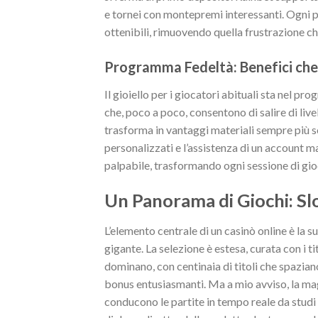
e tornei con montepremi interessanti. Ogni 
ottenibili, rimuovendo quella frustrazione c
Programma Fedeltà: Benefici che
Il gioiello per i giocatori abituali sta nel 
che, poco a poco, consentono di salire di live
trasforma in vantaggi materiali sempre più so
personalizzati e l’assistenza di un account 
palpabile, trasformando ogni sessione di gioc
Un Panorama di Giochi: Slo
L’elemento centrale di un casinò online è la s
gigante. La selezione è estesa, curata con i ti
dominano, con centinaia di titoli che spaziano
bonus entusiasmanti. Ma a mio avviso, la magi
conducono le partite in tempo reale da studi 