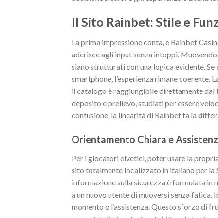
Il Sito Rainbet: Stile e Fun
La prima impressione conta, e Rainbet Casino
aderisce agli input senza intoppi. Muovendos
siano strutturati con una logica evidente. S
smartphone, l’esperienza rimane coerente. La
il catalogo è raggiungibile direttamente dal
deposito e prelievo, studiati per essere veloc
confusione, la linearità di Rainbet fa la diffe
Orientamento Chiara e Assistenza
Per i giocatori elvetici, poter usare la propr
sito totalmente localizzato in italiano per la
informazione sulla sicurezza è formulata in 
a un nuovo utente di muoversi senza fatica. In
momento o l’assistenza. Questo sforzo di fru