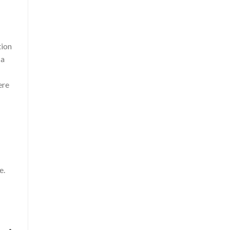
tion
ca
ere
e.