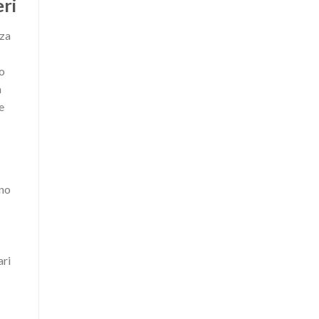
eri
zza
to
a
e
uno
ari