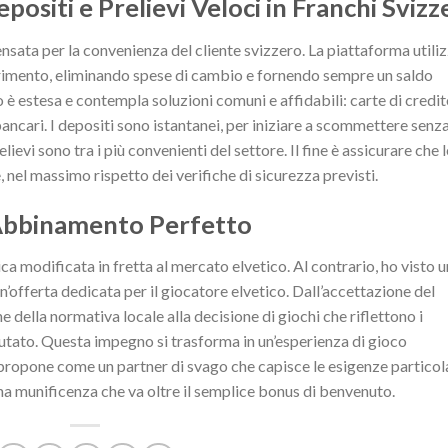
ositi e Prelievi Veloci in Franchi Svizz
nsata per la convenienza del cliente svizzero. La piattaforma utili
erimento, eliminando spese di cambio e fornendo sempre un saldo
 è estesa e contempla soluzioni comuni e affidabili: carte di credi
bancari. I depositi sono istantanei, per iniziare a scommettere senz
ievi sono tra i più convenienti del settore. Il fine è assicurare che l
e, nel massimo rispetto dei verifiche di sicurezza previsti.
 Abbinamento Perfetto
a modificata in fretta al mercato elvetico. Al contrario, ho visto 
n’offerta dedicata per il giocatore elvetico. Dall’accettazione del
ne della normativa locale alla decisione di giochi che riflettono i
alutato. Questa impegno si trasforma in un’esperienza di gioco
i propone come un partner di svago che capisce le esigenze particol
na munificenza che va oltre il semplice bonus di benvenuto.