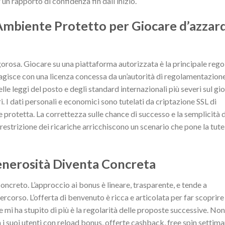
 un rapporto di confidenza fin dall’inizio.
Ambiente Protetto per Giocare d’azzar
rigorosa. Giocare su una piattaforma autorizzata è la principale rego
 agisce con una licenza concessa da un’autorità di regolamentazion
lle leggi del posto e degli standard internazionali più severi sul gi
. I dati personali e economici sono tutelati da criptazione SSL di
protetta. La correttezza sulle chance di successo e la semplicità d
estrizione dei ricariche arricchiscono un scenario che pone la tute
enerosità Diventa Concreta
ncreto. L’approccio ai bonus è lineare, trasparente, e tende a
percorso. L’offerta di benvenuto è ricca e articolata per far scoprire
 mi ha stupito di più è la regolarità delle proposte successive. Non
i suoi utenti con reload bonus, offerte cashback, free spin settima