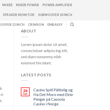
MIXER
MIXER POWER
POWER AMPLIFIER
SPEAKER MONITOR
SUBWOOFER 10 INCH
OOFER 12 INCH
CRIMSON
EMBASSY
ABOUT
Lorem ipsum dolor sit amet,
consectetuer adipiscing elit,
sed diam nonummy nibh
euismod tincidunt.
LATEST POSTS
tà
Casino Spill Pålitelig og
26
 si
Jun
Ha Det Moro med Ekte
Penger på Casoola
e,
Casino i Norge