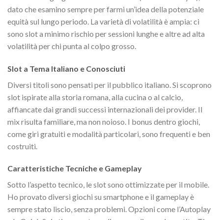
dato che esamino sempre per farmi un’idea della potenziale
equità sul lungo periodo. La varietà di volatilità è ampia: ci
sono slot a minimo rischio per sessioni lunghe e altre ad alta
volatilità per chi punta al colpo grosso.
Slot a Tema Italiano e Conosciuti
Diversi titoli sono pensati per il pubblico italiano. Si scoprono
slot ispirate alla storia romana, alla cucina o al calcio,
affiancate dai grandi successi internazionali dei provider. Il
mix risulta familiare, ma non noioso. I bonus dentro giochi,
come giri gratuiti e modalità particolari, sono frequenti e ben
costruiti.
Caratteristiche Tecniche e Gameplay
Sotto l’aspetto tecnico, le slot sono ottimizzate per il mobile.
Ho provato diversi giochi su smartphone e il gameplay è
sempre stato liscio, senza problemi. Opzioni come l’Autoplay