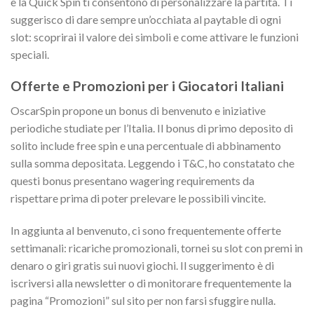
e la Quick Spin ti consentono di personalizzare la partita. Ti
suggerisco di dare sempre un’occhiata al paytable di ogni
slot: scoprirai il valore dei simboli e come attivare le funzioni
speciali.
Offerte e Promozioni per i Giocatori Italiani
OscarSpin propone un bonus di benvenuto e iniziative
periodiche studiate per l’Italia. Il bonus di primo deposito di
solito include free spin e una percentuale di abbinamento
sulla somma depositata. Leggendo i T&C, ho constatato che
questi bonus presentano wagering requirements da
rispettare prima di poter prelevare le possibili vincite.
In aggiunta al benvenuto, ci sono frequentemente offerte
settimanali: ricariche promozionali, tornei su slot con premi in
denaro o giri gratis sui nuovi giochi. Il suggerimento è di
iscriversi alla newsletter o di monitorare frequentemente la
pagina “Promozioni” sul sito per non farsi sfuggire nulla.