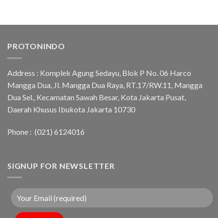
PROTONINDO
Address :
Komplek Agung Sedayu, Blok P No. 06 Harco
Mangga Dua, Jl. Mangga Dua Raya, RT.17/RW.11, Mangga
Dua Sel., Kecamatan Sawah Besar, Kota Jakarta Pusat,
Daerah Khusus Ibukota Jakarta 10730
Phone :
(021) 6124016
SIGNUP FOR NEWSLETTER