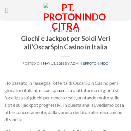
Skip
to
content
UNCATEGORIZED
Giochi e Jackpot per Soldi Veri
all’OscarSpin Casino in Italia
POSTED ON
MAY 13, 2026
BY
ADMIN@PROTONINDO
Ho passato in rassegna l’offerta di OscarSpin Casino per i
giocatori italiani,
oscar-spin.eu
. La piattaforma di gioco si
focalizza sui giochi per denaro reale, puntando molto sulle
slot e sui jackpot progressivi. In questa analisi, vediamo cosa
offre concretamente, dalla varietà dei titoli alle meccaniche
di vincita.