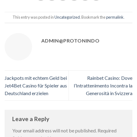
This entry was posted in
Uncategorized
. Bookmark the
permalink
.
ADMIN@PROTONINDO
Jackpots mit echtem Geld bei
Rainbet Casino: Dove
Jet4Bet Casino für Spieler aus
l’Intrattenimento Incontra la
Deutschland erzielen
Generosità in Svizzera
Leave a Reply
Your email address will not be published.
Required