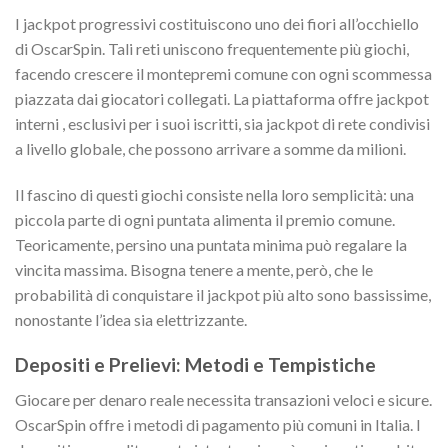
I jackpot progressivi costituiscono uno dei fiori all’occhiello
di OscarSpin. Tali reti uniscono frequentemente più giochi,
facendo crescere il montepremi comune con ogni scommessa
piazzata dai giocatori collegati. La piattaforma offre jackpot
interni , esclusivi per i suoi iscritti, sia jackpot di rete condivisi
a livello globale, che possono arrivare a somme da milioni.
Il fascino di questi giochi consiste nella loro semplicità: una
piccola parte di ogni puntata alimenta il premio comune.
Teoricamente, persino una puntata minima può regalare la
vincita massima. Bisogna tenere a mente, però, che le
probabilità di conquistare il jackpot più alto sono bassissime,
nonostante l’idea sia elettrizzante.
Depositi e Prelievi: Metodi e Tempistiche
Giocare per denaro reale necessita transazioni veloci e sicure.
OscarSpin offre i metodi di pagamento più comuni in Italia. I