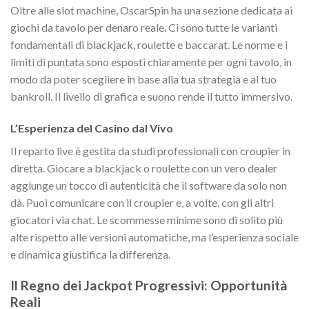
Oltre alle slot machine, OscarSpin ha una sezione dedicata ai
giochi da tavolo per denaro reale. Ci sono tutte le varianti
fondamentali di blackjack, roulette e baccarat. Le norme e i
limiti di puntata sono esposti chiaramente per ogni tavolo, in
modo da poter scegliere in base alla tua strategia e al tuo
bankroll. Il livello di grafica e suono rende il tutto immersivo.
L’Esperienza del Casino dal Vivo
Il reparto live è gestita da studi professionali con croupier in
diretta. Giocare a blackjack o roulette con un vero dealer
aggiunge un tocco di autenticità che il software da solo non
dà. Puoi comunicare con il croupier e, a volte, con gli altri
giocatori via chat. Le scommesse minime sono di solito più
alte rispetto alle versioni automatiche, ma l’esperienza sociale
e dinamica giustifica la differenza.
Il Regno dei Jackpot Progressivi: Opportunità
Reali