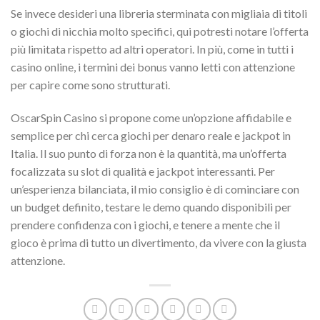
Se invece desideri una libreria sterminata con migliaia di titoli
o giochi di nicchia molto specifici, qui potresti notare l’offerta
più limitata rispetto ad altri operatori. In più, come in tutti i
casino online, i termini dei bonus vanno letti con attenzione
per capire come sono strutturati.
OscarSpin Casino si propone come un’opzione affidabile e
semplice per chi cerca giochi per denaro reale e jackpot in
Italia. Il suo punto di forza non è la quantità, ma un’offerta
focalizzata su slot di qualità e jackpot interessanti. Per
un’esperienza bilanciata, il mio consiglio è di cominciare con
un budget definito, testare le demo quando disponibili per
prendere confidenza con i giochi, e tenere a mente che il
gioco è prima di tutto un divertimento, da vivere con la giusta
attenzione.