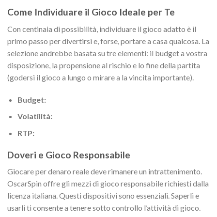
Come Individuare il Gioco Ideale per Te
Con centinaia di possibilità, individuare il gioco adatto è il
primo passo per divertirsi e, forse, portare a casa qualcosa. La
selezione andrebbe basata su tre elementi: il budget a vostra
disposizione, la propensione al rischio e lo fine della partita
(godersi il gioco a lungo o mirare a la vincita importante).
Budget:
Volatilità:
RTP:
Doveri e Gioco Responsabile
Giocare per denaro reale deve rimanere un intrattenimento.
OscarSpin offre gli mezzi di gioco responsabile richiesti dalla
licenza italiana. Questi dispositivi sono essenziali. Saperli e
usarli ti consente a tenere sotto controllo l’attività di gioco.