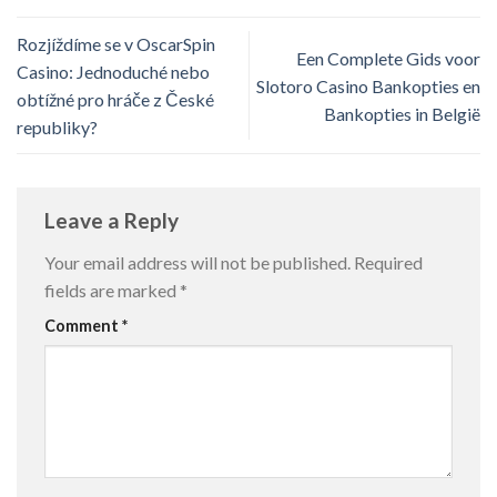
Rozjíždíme se v OscarSpin
Een Complete Gids voor
Casino: Jednoduché nebo
Slotoro Casino Bankopties en
obtížné pro hráče z České
Bankopties in België
republiky?
Leave a Reply
Your email address will not be published.
Required
fields are marked
*
Comment
*