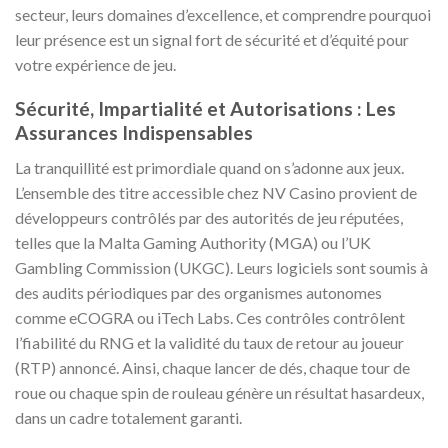
secteur, leurs domaines d’excellence, et comprendre pourquoi
leur présence est un signal fort de sécurité et d’équité pour
votre expérience de jeu.
Sécurité, Impartialité et Autorisations : Les
Assurances Indispensables
La tranquillité est primordiale quand on s’adonne aux jeux.
L’ensemble des titre accessible chez NV Casino provient de
développeurs contrôlés par des autorités de jeu réputées,
telles que la Malta Gaming Authority (MGA) ou l’UK
Gambling Commission (UKGC). Leurs logiciels sont soumis à
des audits périodiques par des organismes autonomes
comme eCOGRA ou iTech Labs. Ces contrôles contrôlent
l’fiabilité du RNG et la validité du taux de retour au joueur
(RTP) annoncé. Ainsi, chaque lancer de dés, chaque tour de
roue ou chaque spin de rouleau génère un résultat hasardeux,
dans un cadre totalement garanti.