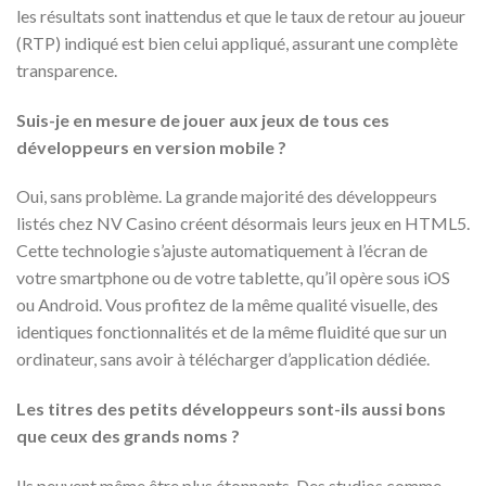
les résultats sont inattendus et que le taux de retour au joueur
(RTP) indiqué est bien celui appliqué, assurant une complète
transparence.
Suis-je en mesure de jouer aux jeux de tous ces
développeurs en version mobile ?
Oui, sans problème. La grande majorité des développeurs
listés chez NV Casino créent désormais leurs jeux en HTML5.
Cette technologie s’ajuste automatiquement à l’écran de
votre smartphone ou de votre tablette, qu’il opère sous iOS
ou Android. Vous profitez de la même qualité visuelle, des
identiques fonctionnalités et de la même fluidité que sur un
ordinateur, sans avoir à télécharger d’application dédiée.
Les titres des petits développeurs sont-ils aussi bons
que ceux des grands noms ?
Ils peuvent même être plus étonnants. Des studios comme