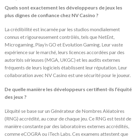
Quels sont exactement les développeurs de jeux les
plus dignes de confiance chez NV Casino ?
La crédibilité est incarnée par les studios mondialement
connus et rigoureusement contrôlés, tels que NetEnt,
Microgaming, Play’n GO et Evolution Gaming. Leur vaste
expérience sur le marché, leurs licences accordées par des
autorités sérieuses (MGA, UKGC) et les audits externes
fréquents de leurs logiciels établissent leur réputation. Leur
collaboration avec NV Casino est une sécurité pour le joueur.
De quelle manière les développeurs certifient-ils l’équité
des jeux ?
L’équité se base sur un Générateur de Nombres Aléatoires
(RNG) accrédité, au cœur de chaque jeu. Ce RNG est testé de
manière constante par des laboratoires externes accrédités,
comme eCOGRA ou iTech Labs. Ces examens attestent que