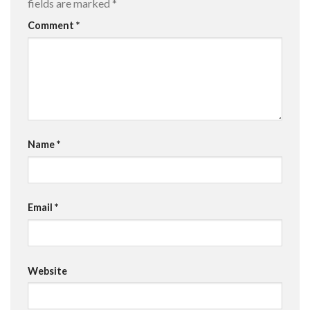
fields are marked
*
Comment
*
Name
*
Email
*
Website