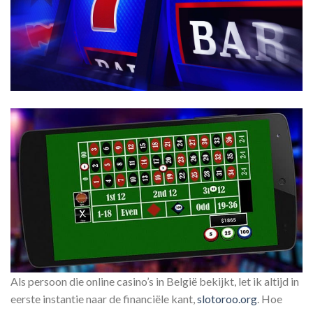
Als persoon die online casino’s in België bekijkt, let ik altijd in
eerste instantie naar de financiële kant,
slotoroo.org
. Hoe