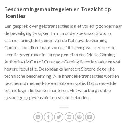
Beschermingsmaatregelen en Toezicht op
licenties
Een gesprek over geldtransacties is niet volledig zonder naar
de beveiliging te kijken. In mijn onderzoek naar Slotoro
Casino springt de licentie van de Kahnawake Gaming
Commission direct naar voren. Dit is een geaccrediteerde
licentiegever, maar in Europa genieten een Malta Gaming
Authority (MGA) of Curacao eGaming licentie vaak een wat
hogere reputatie. Desondanks hanteert Slotoro degelijke
technische bescherming. Alle financiële transacties worden
beschermd met end-to-end SSL-encryptie. Dat is dezelfde
technologie die banken hanteren. Het waarborgt dat je
gevoelige gegevens niet op straat belanden.