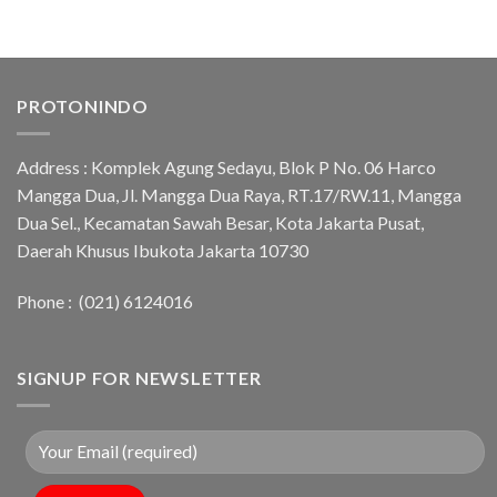
PROTONINDO
Address :
Komplek Agung Sedayu, Blok P No. 06 Harco
Mangga Dua, Jl. Mangga Dua Raya, RT.17/RW.11, Mangga
Dua Sel., Kecamatan Sawah Besar, Kota Jakarta Pusat,
Daerah Khusus Ibukota Jakarta 10730
Phone :
(021) 6124016
SIGNUP FOR NEWSLETTER