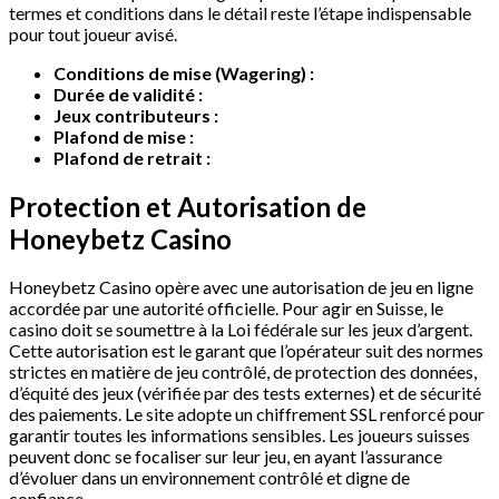
termes et conditions dans le détail reste l’étape indispensable
pour tout joueur avisé.
Conditions de mise (Wagering) :
Durée de validité :
Jeux contributeurs :
Plafond de mise :
Plafond de retrait :
Protection et Autorisation de
Honeybetz Casino
Honeybetz Casino opère avec une autorisation de jeu en ligne
accordée par une autorité officielle. Pour agir en Suisse, le
casino doit se soumettre à la Loi fédérale sur les jeux d’argent.
Cette autorisation est le garant que l’opérateur suit des normes
strictes en matière de jeu contrôlé, de protection des données,
d’équité des jeux (vérifiée par des tests externes) et de sécurité
des paiements. Le site adopte un chiffrement SSL renforcé pour
garantir toutes les informations sensibles. Les joueurs suisses
peuvent donc se focaliser sur leur jeu, en ayant l’assurance
d’évoluer dans un environnement contrôlé et digne de
confiance.