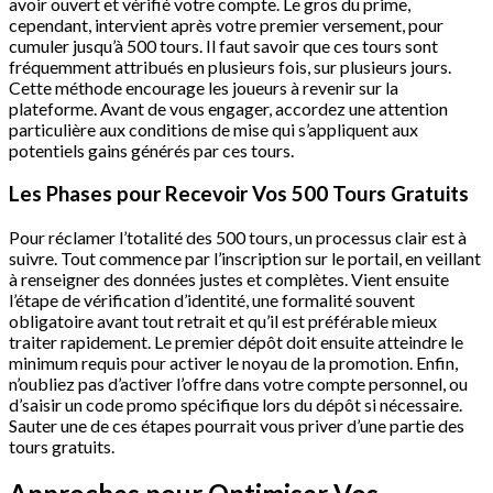
avoir ouvert et vérifié votre compte. Le gros du prime,
cependant, intervient après votre premier versement, pour
cumuler jusqu’à 500 tours. Il faut savoir que ces tours sont
fréquemment attribués en plusieurs fois, sur plusieurs jours.
Cette méthode encourage les joueurs à revenir sur la
plateforme. Avant de vous engager, accordez une attention
particulière aux conditions de mise qui s’appliquent aux
potentiels gains générés par ces tours.
Les Phases pour Recevoir Vos 500 Tours Gratuits
Pour réclamer l’totalité des 500 tours, un processus clair est à
suivre. Tout commence par l’inscription sur le portail, en veillant
à renseigner des données justes et complètes. Vient ensuite
l’étape de vérification d’identité, une formalité souvent
obligatoire avant tout retrait et qu’il est préférable mieux
traiter rapidement. Le premier dépôt doit ensuite atteindre le
minimum requis pour activer le noyau de la promotion. Enfin,
n’oubliez pas d’activer l’offre dans votre compte personnel, ou
d’saisir un code promo spécifique lors du dépôt si nécessaire.
Sauter une de ces étapes pourrait vous priver d’une partie des
tours gratuits.