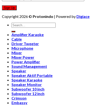
Copyright 2026 ©
Protonindo
| Powered by
Digiace
Search
for:
Amplifier Karaoke
Cable
Driver Tweeter
Microphone
Mixer
Mixer Power
Power Amplifier
Sound Management
Speaker
Speaker Aktif Portable
Speaker Karaoke
Speaker Monitor
Subwoofer 10 inch
Subwoofer 12 inch
Crimson
Embassy