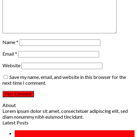
Name
*
Email
*
Website
Save my name, email, and website in this browser for the
next time I comment.
About
Lorem ipsum dolor sit amet, consectetuer adipiscing elit, sed
diam nonummy nibh euismod tincidunt.
Latest Posts
26