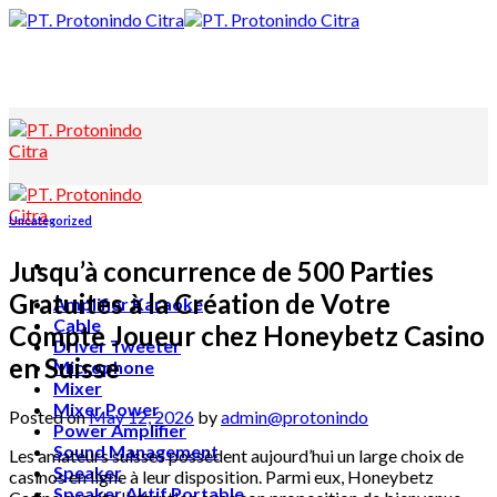
Skip
to
content
Uncategorized
Jusqu’à concurrence de 500 Parties
Gratuites à la Création de Votre
Amplifier Karaoke
Cable
Compte Joueur chez Honeybetz Casino
Driver Tweeter
en Suisse
Microphone
Mixer
Mixer Power
Posted on
May 12, 2026
by
admin@protonindo
Power Amplifier
Sound Management
Les amateurs suisses possèdent aujourd’hui un large choix de
Speaker
casinos en ligne à leur disposition. Parmi eux, Honeybetz
Speaker Aktif Portable