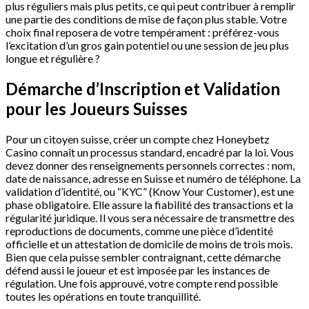
plus réguliers mais plus petits, ce qui peut contribuer à remplir
une partie des conditions de mise de façon plus stable. Votre
choix final reposera de votre tempérament : préférez-vous
l’excitation d’un gros gain potentiel ou une session de jeu plus
longue et régulière ?
Démarche d’Inscription et Validation
pour les Joueurs Suisses
Pour un citoyen suisse, créer un compte chez Honeybetz
Casino connaît un processus standard, encadré par la loi. Vous
devez donner des renseignements personnels correctes : nom,
date de naissance, adresse en Suisse et numéro de téléphone. La
validation d’identité, ou “KYC” (Know Your Customer), est une
phase obligatoire. Elle assure la fiabilité des transactions et la
régularité juridique. Il vous sera nécessaire de transmettre des
reproductions de documents, comme une pièce d’identité
officielle et un attestation de domicile de moins de trois mois.
Bien que cela puisse sembler contraignant, cette démarche
défend aussi le joueur et est imposée par les instances de
régulation. Une fois approuvé, votre compte rend possible
toutes les opérations en toute tranquillité.