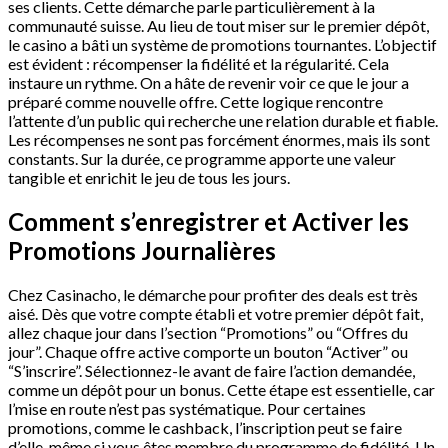
ses clients. Cette démarche parle particulièrement à la
communauté suisse. Au lieu de tout miser sur le premier dépôt,
le casino a bâti un système de promotions tournantes. L’objectif
est évident : récompenser la fidélité et la régularité. Cela
instaure un rythme. On a hâte de revenir voir ce que le jour a
préparé comme nouvelle offre. Cette logique rencontre
l’attente d’un public qui recherche une relation durable et fiable.
Les récompenses ne sont pas forcément énormes, mais ils sont
constants. Sur la durée, ce programme apporte une valeur
tangible et enrichit le jeu de tous les jours.
Comment s’enregistrer et Activer les
Promotions Journalières
Chez Casinacho, le démarche pour profiter des deals est très
aisé. Dès que votre compte établi et votre premier dépôt fait,
allez chaque jour dans l’section “Promotions” ou “Offres du
jour”. Chaque offre active comporte un bouton “Activer” ou
“S’inscrire”. Sélectionnez-le avant de faire l’action demandée,
comme un dépôt pour un bonus. Cette étape est essentielle, car
l’mise en route n’est pas systématique. Pour certaines
promotions, comme le cashback, l’inscription peut se faire
d’elle-même si vous êtes membre du programme de fidélité. Un