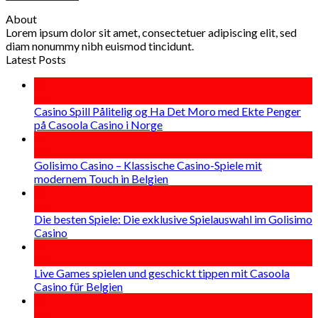
About
Lorem ipsum dolor sit amet, consectetuer adipiscing elit, sed
diam nonummy nibh euismod tincidunt.
Latest Posts
26
Jun
Casino Spill Pålitelig og Ha Det Moro med Ekte Penger
på Casoola Casino i Norge
26
Jun
Golisimo Casino – Klassische Casino-Spiele mit
modernem Touch in Belgien
26
Jun
Die besten Spiele: Die exklusive Spielauswahl im Golisimo
Casino
26
Jun
Live Games spielen und geschickt tippen mit Casoola
Casino für Belgien
26
Jun