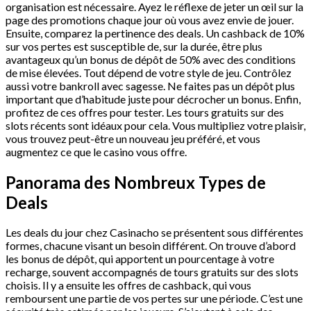
organisation est nécessaire. Ayez le réflexe de jeter un œil sur la
page des promotions chaque jour où vous avez envie de jouer.
Ensuite, comparez la pertinence des deals. Un cashback de 10%
sur vos pertes est susceptible de, sur la durée, être plus
avantageux qu’un bonus de dépôt de 50% avec des conditions
de mise élevées. Tout dépend de votre style de jeu. Contrôlez
aussi votre bankroll avec sagesse. Ne faites pas un dépôt plus
important que d’habitude juste pour décrocher un bonus. Enfin,
profitez de ces offres pour tester. Les tours gratuits sur des
slots récents sont idéaux pour cela. Vous multipliez votre plaisir,
vous trouvez peut-être un nouveau jeu préféré, et vous
augmentez ce que le casino vous offre.
Panorama des Nombreux Types de
Deals
Les deals du jour chez Casinacho se présentent sous différentes
formes, chacune visant un besoin différent. On trouve d’abord
les bonus de dépôt, qui apportent un pourcentage à votre
recharge, souvent accompagnés de tours gratuits sur des slots
choisis. Il y a ensuite les offres de cashback, qui vous
remboursent une partie de vos pertes sur une période. C’est une