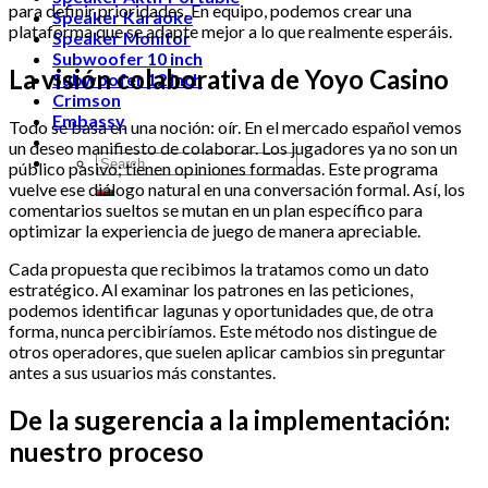
para definir prioridades. En equipo, podemos crear una
Speaker Karaoke
plataforma que se adapte mejor a lo que realmente esperáis.
Speaker Monitor
Subwoofer 10 inch
La visión colaborativa de Yoyo Casino
Subwoofer 12 inch
Crimson
Embassy
Todo se basa en una noción: oír. En el mercado español vemos
un deseo manifiesto de colaborar. Los jugadores ya no son un
Search
público pasivo; tienen opiniones formadas. Este programa
for:
vuelve ese diálogo natural en una conversación formal. Así, los
comentarios sueltos se mutan en un plan específico para
optimizar la experiencia de juego de manera apreciable.
Cada propuesta que recibimos la tratamos como un dato
estratégico. Al examinar los patrones en las peticiones,
podemos identificar lagunas y oportunidades que, de otra
forma, nunca percibiríamos. Este método nos distingue de
otros operadores, que suelen aplicar cambios sin preguntar
antes a sus usuarios más constantes.
De la sugerencia a la implementación:
nuestro proceso