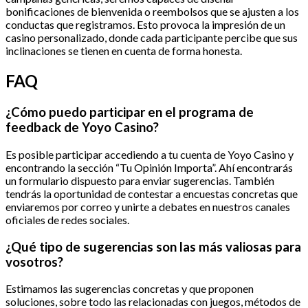
bonificaciones de bienvenida o reembolsos que se ajusten a los
conductas que registramos. Esto provoca la impresión de un
casino personalizado, donde cada participante percibe que sus
inclinaciones se tienen en cuenta de forma honesta.
FAQ
¿Cómo puedo participar en el programa de
feedback de Yoyo Casino?
Es posible participar accediendo a tu cuenta de Yoyo Casino y
encontrando la sección “Tu Opinión Importa”. Ahí encontrarás
un formulario dispuesto para enviar sugerencias. También
tendrás la oportunidad de contestar a encuestas concretas que
enviaremos por correo y unirte a debates en nuestros canales
oficiales de redes sociales.
¿Qué tipo de sugerencias son las más valiosas para
vosotros?
Estimamos las sugerencias concretas y que proponen
soluciones, sobre todo las relacionadas con juegos, métodos de