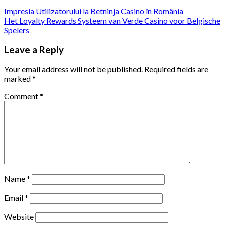
Impresia Utilizatorului la Betninja Casino în România
Het Loyalty Rewards Systeem van Verde Casino voor Belgische
Spelers
Leave a Reply
Your email address will not be published.
Required fields are
marked
*
Comment
*
Name
*
Email
*
Website