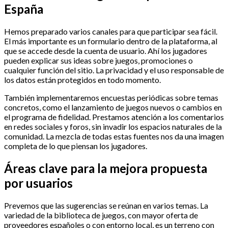
España
Hemos preparado varios canales para que participar sea fácil.
El más importante es un formulario dentro de la plataforma, al
que se accede desde la cuenta de usuario. Ahí los jugadores
pueden explicar sus ideas sobre juegos, promociones o
cualquier función del sitio. La privacidad y el uso responsable de
los datos están protegidos en todo momento.
También implementaremos encuestas periódicas sobre temas
concretos, como el lanzamiento de juegos nuevos o cambios en
el programa de fidelidad. Prestamos atención a los comentarios
en redes sociales y foros, sin invadir los espacios naturales de la
comunidad. La mezcla de todas estas fuentes nos da una imagen
completa de lo que piensan los jugadores.
Áreas clave para la mejora propuesta
por usuarios
Prevemos que las sugerencias se reúnan en varios temas. La
variedad de la biblioteca de juegos, con mayor oferta de
proveedores españoles o con entorno local, es un terreno con