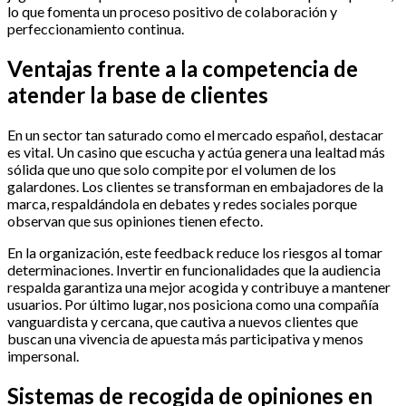
lo que fomenta un proceso positivo de colaboración y
perfeccionamiento continua.
Ventajas frente a la competencia de
atender la base de clientes
En un sector tan saturado como el mercado español, destacar
es vital. Un casino que escucha y actúa genera una lealtad más
sólida que uno que solo compite por el volumen de los
galardones. Los clientes se transforman en embajadores de la
marca, respaldándola en debates y redes sociales porque
observan que sus opiniones tienen efecto.
En la organización, este feedback reduce los riesgos al tomar
determinaciones. Invertir en funcionalidades que la audiencia
respalda garantiza una mejor acogida y contribuye a mantener
usuarios. Por último lugar, nos posiciona como una compañía
vanguardista y cercana, que cautiva a nuevos clientes que
buscan una vivencia de apuesta más participativa y menos
impersonal.
Sistemas de recogida de opiniones en