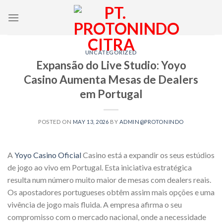
Skip
to
content
UNCATEGORIZED
Expansão do Live Studio: Yoyo
Casino Aumenta Mesas de Dealers
em Portugal
POSTED ON
MAY 13, 2026
BY
ADMIN@PROTONINDO
A
Yoyo Casino Oficial
Casino está a expandir os seus estúdios
de jogo ao vivo em Portugal. Esta iniciativa estratégica
resulta num número muito maior de mesas com dealers reais.
Os apostadores portugueses obtêm assim mais opções e uma
vivência de jogo mais fluida. A empresa afirma o seu
compromisso com o mercado nacional, onde a necessidade