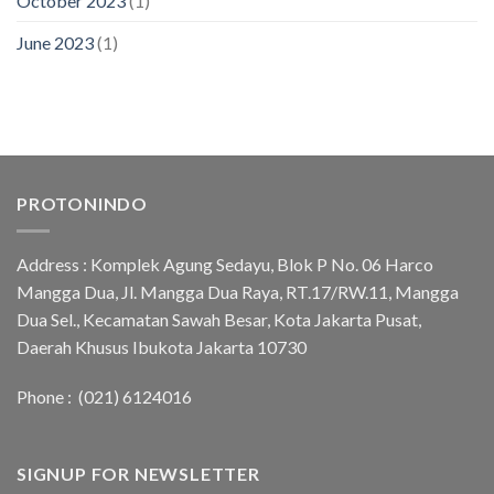
October 2023
(1)
June 2023
(1)
PROTONINDO
Address :
Komplek Agung Sedayu, Blok P No. 06 Harco
Mangga Dua, Jl. Mangga Dua Raya, RT.17/RW.11, Mangga
Dua Sel., Kecamatan Sawah Besar, Kota Jakarta Pusat,
Daerah Khusus Ibukota Jakarta 10730
Phone :
(021) 6124016
SIGNUP FOR NEWSLETTER