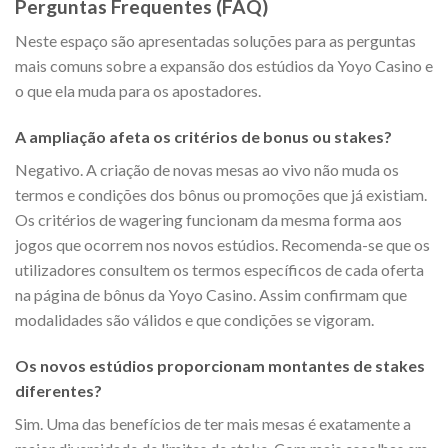
Perguntas Frequentes (FAQ)
Neste espaço são apresentadas soluções para as perguntas
mais comuns sobre a expansão dos estúdios da Yoyo Casino e
o que ela muda para os apostadores.
A ampliação afeta os critérios de bonus ou stakes?
Negativo. A criação de novas mesas ao vivo não muda os
termos e condições dos bônus ou promoções que já existiam.
Os critérios de wagering funcionam da mesma forma aos
jogos que ocorrem nos novos estúdios. Recomenda-se que os
utilizadores consultem os termos específicos de cada oferta
na página de bônus da Yoyo Casino. Assim confirmam que
modalidades são válidos e que condições se vigoram.
Os novos estúdios proporcionam montantes de stakes
diferentes?
Sim. Uma das benefícios de ter mais mesas é exatamente a