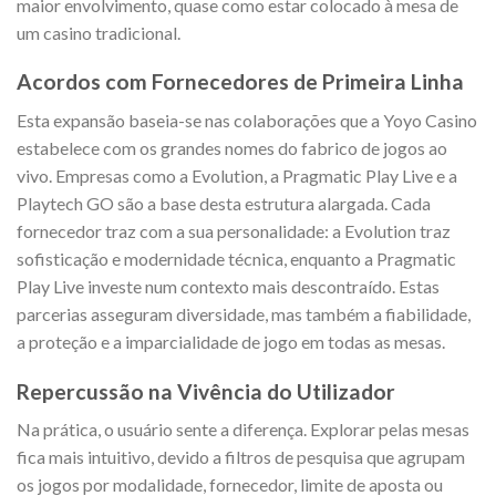
maior envolvimento, quase como estar colocado à mesa de
um casino tradicional.
Acordos com Fornecedores de Primeira Linha
Esta expansão baseia-se nas colaborações que a Yoyo Casino
estabelece com os grandes nomes do fabrico de jogos ao
vivo. Empresas como a Evolution, a Pragmatic Play Live e a
Playtech GO são a base desta estrutura alargada. Cada
fornecedor traz com a sua personalidade: a Evolution traz
sofisticação e modernidade técnica, enquanto a Pragmatic
Play Live investe num contexto mais descontraído. Estas
parcerias asseguram diversidade, mas também a fiabilidade,
a proteção e a imparcialidade de jogo em todas as mesas.
Repercussão na Vivência do Utilizador
Na prática, o usuário sente a diferença. Explorar pelas mesas
fica mais intuitivo, devido a filtros de pesquisa que agrupam
os jogos por modalidade, fornecedor, limite de aposta ou