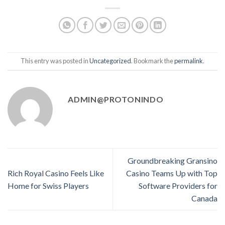
This entry was posted in
Uncategorized
. Bookmark the
permalink
.
ADMIN@PROTONINDO
Groundbreaking Gransino
Rich Royal Casino Feels Like
Casino Teams Up with Top
Home for Swiss Players
Software Providers for
Canada