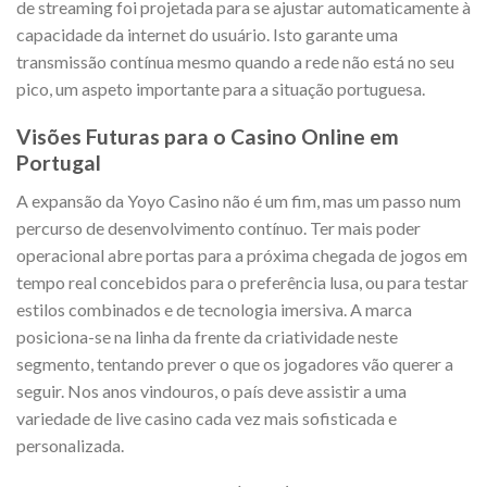
de streaming foi projetada para se ajustar automaticamente à
capacidade da internet do usuário. Isto garante uma
transmissão contínua mesmo quando a rede não está no seu
pico, um aspeto importante para a situação portuguesa.
Visões Futuras para o Casino Online em
Portugal
A expansão da Yoyo Casino não é um fim, mas um passo num
percurso de desenvolvimento contínuo. Ter mais poder
operacional abre portas para a próxima chegada de jogos em
tempo real concebidos para o preferência lusa, ou para testar
estilos combinados e de tecnologia imersiva. A marca
posiciona-se na linha da frente da criatividade neste
segmento, tentando prever o que os jogadores vão querer a
seguir. Nos anos vindouros, o país deve assistir a uma
variedade de live casino cada vez mais sofisticada e
personalizada.