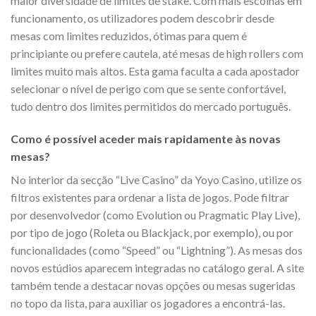
maior diversidade de limites de stake. Com mais escolhas em
funcionamento, os utilizadores podem descobrir desde
mesas com limites reduzidos, ótimas para quem é
principiante ou prefere cautela, até mesas de high rollers com
limites muito mais altos. Esta gama faculta a cada apostador
selecionar o nível de perigo com que se sente confortável,
tudo dentro dos limites permitidos do mercado português.
Como é possível aceder mais rapidamente às novas
mesas?
No interior da secção “Live Casino” da Yoyo Casino, utilize os
filtros existentes para ordenar a lista de jogos. Pode filtrar
por desenvolvedor (como Evolution ou Pragmatic Play Live),
por tipo de jogo (Roleta ou Blackjack, por exemplo), ou por
funcionalidades (como “Speed” ou “Lightning”). As mesas dos
novos estúdios aparecem integradas no catálogo geral. A site
também tende a destacar novas opções ou mesas sugeridas
no topo da lista, para auxiliar os jogadores a encontrá-las.