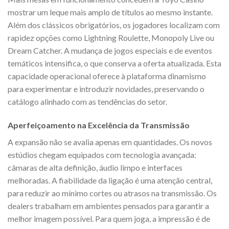
mostrar um leque mais amplo de títulos ao mesmo instante.
Além dos clássicos obrigatórios, os jogadores localizam com
rapidez opções como Lightning Roulette, Monopoly Live ou
Dream Catcher. A mudança de jogos especiais e de eventos
temáticos intensifica, o que conserva a oferta atualizada. Esta
capacidade operacional oferece à plataforma dinamismo
para experimentar e introduzir novidades, preservando o
catálogo alinhado com as tendências do setor.
Aperfeiçoamento na Excelência da Transmissão
A expansão não se avalia apenas em quantidades. Os novos
estúdios chegam equipados com tecnologia avançada:
câmaras de alta definição, áudio limpo e interfaces
melhoradas. A fiabilidade da ligação é uma atenção central,
para reduzir ao mínimo cortes ou atrasos na transmissão. Os
dealers trabalham em ambientes pensados para garantir a
melhor imagem possível. Para quem joga, a impressão é de