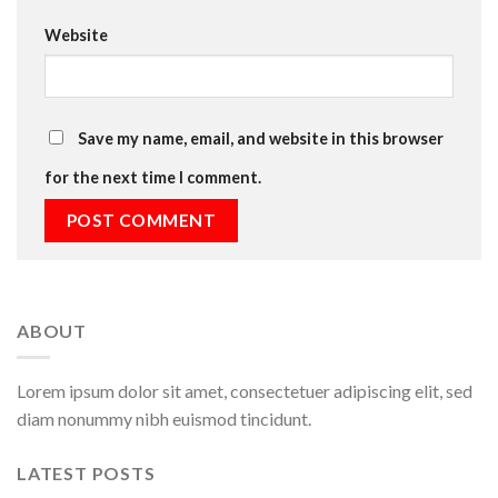
Website
Save my name, email, and website in this browser
for the next time I comment.
ABOUT
Lorem ipsum dolor sit amet, consectetuer adipiscing elit, sed
diam nonummy nibh euismod tincidunt.
LATEST POSTS