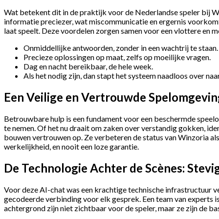
Wat betekent dit in de praktijk voor de Nederlandse speler bij W
informatie preciezer, wat miscommunicatie en ergernis voorkomt. En
laat speelt. Deze voordelen zorgen samen voor een vlottere en 
Onmiddellijke antwoorden, zonder in een wachtrij te staan.
Precieze oplossingen op maat, zelfs op moeilijke vragen.
Dag en nacht bereikbaar, de hele week.
Als het nodig zijn, dan stapt het systeem naadloos over na
Een Veilige en Vertrouwde Spelomgevin
Betrouwbare hulp is een fundament voor een beschermde speelomg
te nemen. Of het nu draait om zaken over verstandig gokken, iden
bouwen vertrouwen op. Ze verbeteren de status van Winzoria als e
werkelijkheid, en nooit een loze garantie.
De Technologie Achter de Scènes: Stevig
Voor deze AI-chat was een krachtige technische infrastructuur 
gecodeerde verbinding voor elk gesprek. Een team van experts is 
achtergrond zijn niet zichtbaar voor de speler, maar ze zijn de ba