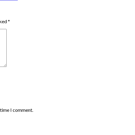
rked
*
t time I comment.