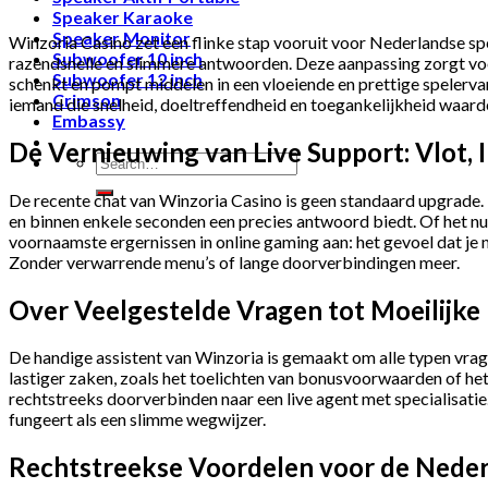
Speaker Karaoke
Speaker Monitor
Winzoria Casino zet een flinke stap vooruit voor Nederlandse sp
Subwoofer 10 inch
razendsnelle en slimmere antwoorden. Deze aanpassing zorgt voo
Subwoofer 12 inch
schenkt en pompt middelen in een vloeiende en prettige spelervar
Crimson
iemand die snelheid, doeltreffendheid en toegankelijkheid waard
Embassy
De Vernieuwing van Live Support: Vlot, 
Search
for:
De recente chat van Winzoria Casino is geen standaard upgrade. H
en binnen enkele seconden een precies antwoord biedt. Of het nu
voornaamste ergernissen in online gaming aan: het gevoel dat je n
Zonder verwarrende menu’s of lange doorverbindingen meer.
Over Veelgestelde Vragen tot Moeilijk
De handige assistent van Winzoria is gemaakt om alle typen vrag
lastiger zaken, zoals het toelichten van bonusvoorwaarden of het
rechtstreeks doorverbinden naar een live agent met specialisati
fungeert als een slimme wegwijzer.
Rechtstreekse Voordelen voor de Neder