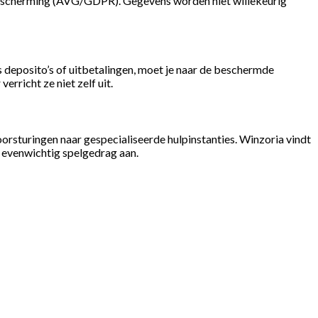
bescherming (AVG/GDPR). Gegevens worden niet willekeurig
s deposito’s of uitbetalingen, moet je naar de beschermde
erricht ze niet zelf uit.
 doorsturingen naar gespecialiseerde hulpinstanties. Winzoria vindt
t evenwichtig spelgedrag aan.