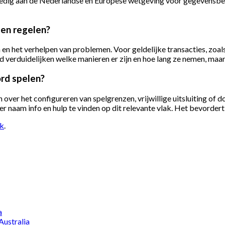
volledig aan de Nederlandse en Europese wetgeving voor gegevens
gen regelen?
en het verhelpen van problemen. Voor geldelijke transacties, zoal
d verduidelijken welke manieren er zijn en hoe lang ze nemen, maar v
rd spelen?
en over het configureren van spelgrenzen, vrijwillige uitsluiting of
er naam info en hulp te vinden op dit relevante vlak. Het bevorder
nk
.
a
Australia