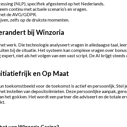
essing (NLP), specifiek afgestemd op het Nederlands.
eem continu met actuele scenario’s en vragen.
jn met de AVG/GDPR.
ijven, zelfs op de drukste momenten.
erandert bij Winzoria
t werk. Die technologie analyseert vragen in alledaagse taal, leer
iten bij de situatie. Het systeem kan complexe vragen over bonus
 expert, niet als het volgen van een vast script. De AI krijgt stee
itiatiefrijk en Op Maat
 toekomstbeeld voor de toekomst is actief en persoonlijk. Stel je
bij het instellen van depositolimieten. Deze persoonlijke aanpak, g
an het gokken. Het wordt een partner die adviseert en de totale erv
kt.