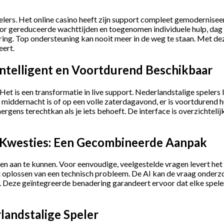
elers. Het online casino heeft zijn support compleet gemodernise
r gereduceerde wachttijden en toegenomen individuele hulp, dag e
ing. Top ondersteuning kan nooit meer in de weg te staan. Met dez
eert.
Intelligent en Voortdurend Beschikbaar
et is een transformatie in live support. Nederlandstalige spelers
 middernacht is of op een volle zaterdagavond, er is voortdurend 
ergens terechtkan als je iets behoeft. De interface is overzichtel
e Kwesties: Een Gecombineerde Aanpak
en aan te kunnen. Voor eenvoudige, veelgestelde vragen levert het
 oplossen van een technisch probleem. De AI kan de vraag onderzoek
e. Deze geïntegreerde benadering garandeert ervoor dat elke spel
landstalige Speler