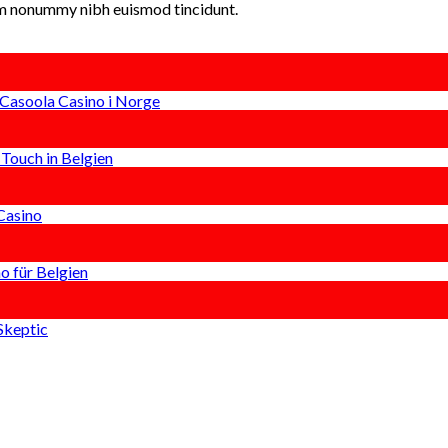
iam nonummy nibh euismod tincidunt.
 Casoola Casino i Norge
Touch in Belgien
 Casino
o für Belgien
Skeptic