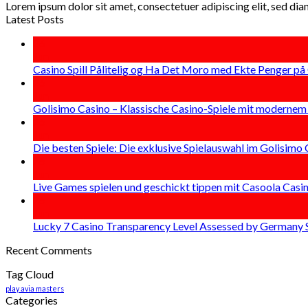
Lorem ipsum dolor sit amet, consectetuer adipiscing elit, sed d
Latest Posts
26
Jun
Casino Spill Pålitelig og Ha Det Moro med Ekte Penger på
26
Jun
Golisimo Casino – Klassische Casino-Spiele mit modernem 
26
Jun
Die besten Spiele: Die exklusive Spielauswahl im Golisimo
26
Jun
Live Games spielen und geschickt tippen mit Casoola Casin
26
Jun
Lucky 7 Casino Transparency Level Assessed by Germany 
Recent Comments
Tag Cloud
play avia masters
Categories