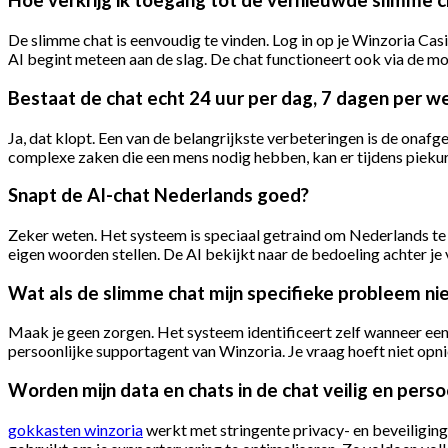
Hoe verkrijg ik toegang tot de vernieuwde slimme c
De slimme chat is eenvoudig te vinden. Log in op je Winzoria Casi
AI begint meteen aan de slag. De chat functioneert ook via de mo
Bestaat de chat echt 24 uur per dag, 7 dagen per w
Ja, dat klopt. Een van de belangrijkste verbeteringen is de onafge
complexe zaken die een mens nodig hebben, kan er tijdens piekure
Snapt de AI-chat Nederlands goed?
Zeker weten. Het systeem is speciaal getraind om Nederlands te 
eigen woorden stellen. De AI bekijkt naar de bedoeling achter je
Wat als de slimme chat mijn specifieke probleem ni
Maak je geen zorgen. Het systeem identificeert zelf wanneer een v
persoonlijke supportagent van Winzoria. Je vraag hoeft niet op
Worden mijn data en chats in de chat veilig en perso
gokkasten winzoria
werkt met stringente privacy- en beveiligin