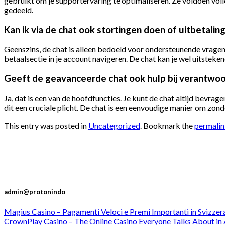
gebruikt om je supportervaring te optimaliseren. Ze voldoen 
gedeeld.
Kan ik via de chat ook stortingen doen of uitbetalin
Geenszins, de chat is alleen bedoeld voor ondersteunende vragen 
betaalsectie in je account navigeren. De chat kan je wel uitsteken
Geeft de geavanceerde chat ook hulp bij verantwoo
Ja, dat is een van de hoofdfuncties. Je kunt de chat altijd bevrag
dit een cruciale plicht. De chat is een eenvoudige manier om zond
This entry was posted in
Uncategorized
. Bookmark the
permali
admin@protonindo
Magius Casino – Pagamenti Veloci e Premi Importanti in Svizzer
CrownPlay Casino – The Online Casino Everyone Talks About in 