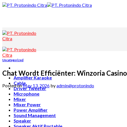
Skip
to
content
Uncategorized
Chat Wordt Efficiënter: Winzoria Casin
Amplifier Karaoke
Cable
Posted on
May 13, 2026
by
admin@protonindo
Driver Tweeter
Microphone
Mixer
Mixer Power
Power Amplifier
Sound Management
Speaker
Speaker Aktif Portable