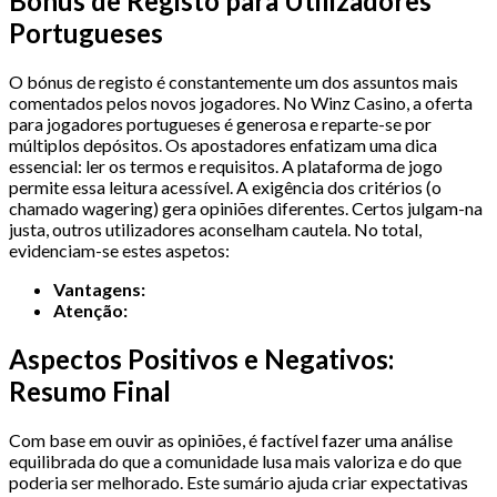
Bónus de Registo para Utilizadores
Portugueses
O bónus de registo é constantemente um dos assuntos mais
comentados pelos novos jogadores. No Winz Casino, a oferta
para jogadores portugueses é generosa e reparte-se por
múltiplos depósitos. Os apostadores enfatizam uma dica
essencial: ler os termos e requisitos. A plataforma de jogo
permite essa leitura acessível. A exigência dos critérios (o
chamado wagering) gera opiniões diferentes. Certos julgam-na
justa, outros utilizadores aconselham cautela. No total,
evidenciam-se estes aspetos:
Vantagens:
Atenção:
Aspectos Positivos e Negativos:
Resumo Final
Com base em ouvir as opiniões, é factível fazer uma análise
equilibrada do que a comunidade lusa mais valoriza e do que
poderia ser melhorado. Este sumário ajuda criar expectativas