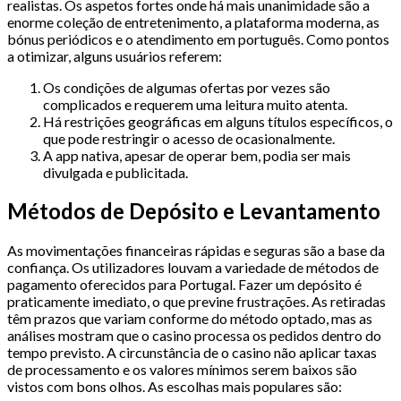
realistas. Os aspetos fortes onde há mais unanimidade são a
enorme coleção de entretenimento, a plataforma moderna, as
bónus periódicos e o atendimento em português. Como pontos
a otimizar, alguns usuários referem:
Os condições de algumas ofertas por vezes são
complicados e requerem uma leitura muito atenta.
Há restrições geográficas em alguns títulos específicos, o
que pode restringir o acesso de ocasionalmente.
A app nativa, apesar de operar bem, podia ser mais
divulgada e publicitada.
Métodos de Depósito e Levantamento
As movimentações financeiras rápidas e seguras são a base da
confiança. Os utilizadores louvam a variedade de métodos de
pagamento oferecidos para Portugal. Fazer um depósito é
praticamente imediato, o que previne frustrações. As retiradas
têm prazos que variam conforme do método optado, mas as
análises mostram que o casino processa os pedidos dentro do
tempo previsto. A circunstância de o casino não aplicar taxas
de processamento e os valores mínimos serem baixos são
vistos com bons olhos. As escolhas mais populares são: