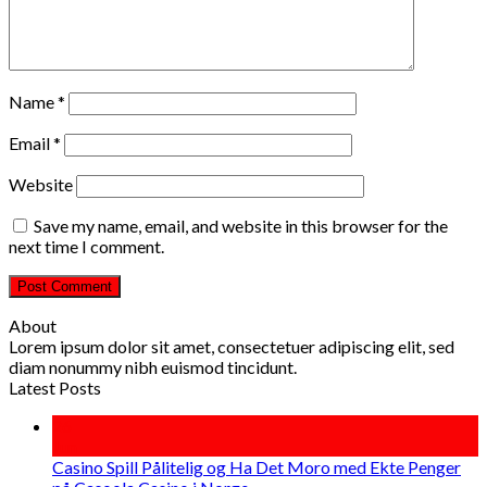
Name
*
Email
*
Website
Save my name, email, and website in this browser for the
next time I comment.
About
Lorem ipsum dolor sit amet, consectetuer adipiscing elit, sed
diam nonummy nibh euismod tincidunt.
Latest Posts
26
Jun
Casino Spill Pålitelig og Ha Det Moro med Ekte Penger