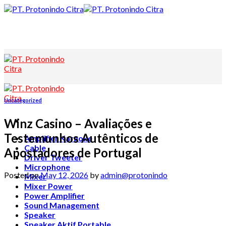
Skip
to
content
Uncategorized
Winz Casino – Avaliações e
Testemunhos Autênticos de
Amplifier Karaoke
Cable
Apostadores de Portugal
Driver Tweeter
Microphone
Posted on
May 12, 2026
by
admin@protonindo
Mixer
Mixer Power
Power Amplifier
Sound Management
Speaker
Speaker Aktif Portable