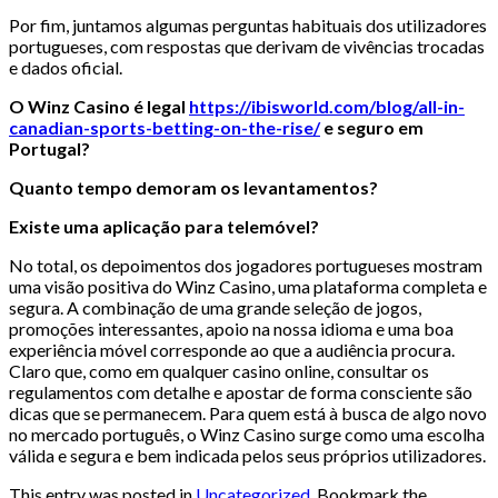
Por fim, juntamos algumas perguntas habituais dos utilizadores
portugueses, com respostas que derivam de vivências trocadas
e dados oficial.
O Winz Casino é legal
https://ibisworld.com/blog/all-in-
canadian-sports-betting-on-the-rise/
e seguro em
Portugal?
Quanto tempo demoram os levantamentos?
Existe uma aplicação para telemóvel?
No total, os depoimentos dos jogadores portugueses mostram
uma visão positiva do Winz Casino, uma plataforma completa e
segura. A combinação de uma grande seleção de jogos,
promoções interessantes, apoio na nossa idioma e uma boa
experiência móvel corresponde ao que a audiência procura.
Claro que, como em qualquer casino online, consultar os
regulamentos com detalhe e apostar de forma consciente são
dicas que se permanecem. Para quem está à busca de algo novo
no mercado português, o Winz Casino surge como uma escolha
válida e segura e bem indicada pelos seus próprios utilizadores.
This entry was posted in
Uncategorized
. Bookmark the