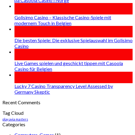
på Casoola Casino i Norge
26
Jun
Golisimo Casino – Klassische Casino-Spiele mit
modernem Touch in Belgien
26
Jun
Die besten Spiele: Die exklusive Spielauswahl im Golisimo
Casino
26
Jun
Live Games spielen und geschickt tippen mit Casoola
Casino für Belgien
26
Jun
Lucky 7 Casino Transparency Level Assessed by
Germany Skeptic
Recent Comments
Tag Cloud
play avia masters
Categories
Computers, Games
(1)