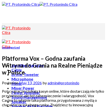
Skip
to
content
Uncategorized
Platforma Vox – Godna zaufania
Witryna do Grania na Realne Pieniądze
Amplifier Karaoke
Cable
w Polsce
Driver Tweeter
Microphone
Posted on
May 13, 2026
by
admin@protonindo
Mixer
Mixer Power
Polscy gracze szukają kasyn online, które dostarczają nie tylko
Power Amplifier
przyjemność, ale też zabezpieczenie i wiarygodność. Vox
Sound Management
Casino to właśnie taka platforma, przygotowana z myślą o
Speaker
charakterze lokalnego rynku. Znajdziesz tu innowacyjną
Speaker Aktif Portable