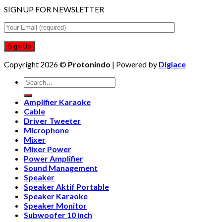
SIGNUP FOR NEWSLETTER
Copyright 2026 ©
Protonindo
| Powered by
Digiace
Search
for:
Amplifier Karaoke
Cable
Driver Tweeter
Microphone
Mixer
Mixer Power
Power Amplifier
Sound Management
Speaker
Speaker Aktif Portable
Speaker Karaoke
Speaker Monitor
Subwoofer 10 inch