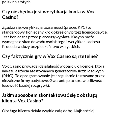
polskich złotych.
Czy niezbędna jest weryfikacja konta w Vox
Casino?
Zgadza się, weryfikacja tożsamości (proces KYC) to
standardowy, konieczny krok określony przez licencjodawcę.
Jest konieczna przed pierwszą wypłatą. Kasyno może
wymagać o skan dowodu osobistego i weryfikacji adresu.
Procedura służy bezpieczeństwu wszystkich.
Czy faktycznie gry w Vox Casino są rzetelne?
Vox Casino prowadzi działalność w oparciu o licencję, która
nakazuje użycia atestowanych generatorów liczb losowych
(RNG). To oprogramowanie jest regularnie testowane przez
niezależne firmy audytowe. Gwarantuje to sprawiedliwość i
losowość każdej rozgrywki.
Jakim sposobem skontaktować się z obsługą
klienta Vox Casino?
Obsługa klienta działa zwykle całą dobę. Najbardziej