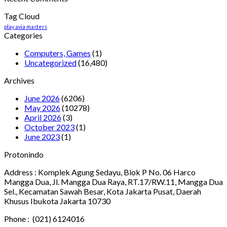
Tag Cloud
play avia masters
Categories
Computers, Games
(1)
Uncategorized
(16,480)
Archives
June 2026
(6206)
May 2026
(10278)
April 2026
(3)
October 2023
(1)
June 2023
(1)
Protonindo
Address :
Komplek Agung Sedayu, Blok P No. 06 Harco
Mangga Dua, Jl. Mangga Dua Raya, RT.17/RW.11, Mangga Dua
Sel., Kecamatan Sawah Besar, Kota Jakarta Pusat, Daerah
Khusus Ibukota Jakarta 10730
Phone :
(021) 6124016