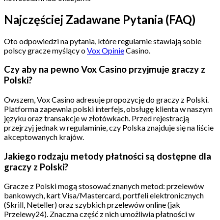
Najczęściej Zadawane Pytania (FAQ)
Oto odpowiedzi na pytania, które regularnie stawiają sobie
polscy gracze myślący o
Vox Opinie
Casino.
Czy aby na pewno Vox Casino przyjmuje graczy z
Polski?
Owszem, Vox Casino adresuje propozycję do graczy z Polski.
Platforma zapewnia polski interfejs, obsługę klienta w naszym
języku oraz transakcje w złotówkach. Przed rejestracją
przejrzyj jednak w regulaminie, czy Polska znajduje się na liście
akceptowanych krajów.
Jakiego rodzaju metody płatności są dostępne dla
graczy z Polski?
Gracze z Polski mogą stosować znanych metod: przelewów
bankowych, kart Visa/Mastercard, portfeli elektronicznych
(Skrill, Neteller) oraz szybkich przelewów online (jak
Przelewy24). Znaczna część z nich umożliwia płatności w