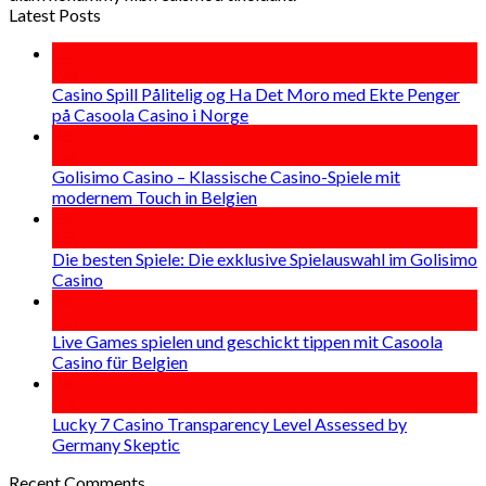
Latest Posts
26
Jun
Casino Spill Pålitelig og Ha Det Moro med Ekte Penger
på Casoola Casino i Norge
26
Jun
Golisimo Casino – Klassische Casino-Spiele mit
modernem Touch in Belgien
26
Jun
Die besten Spiele: Die exklusive Spielauswahl im Golisimo
Casino
26
Jun
Live Games spielen und geschickt tippen mit Casoola
Casino für Belgien
26
Jun
Lucky 7 Casino Transparency Level Assessed by
Germany Skeptic
Recent Comments