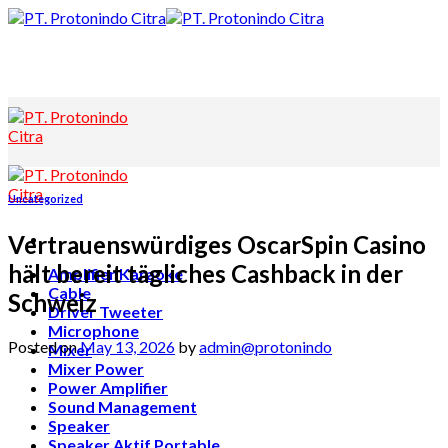
Skip
to
content
Uncategorized
Vertrauenswürdiges OscarSpin Casino
hält bereit tägliches Cashback in der
Amplifier Karaoke
Cable
Schweiz
Driver Tweeter
Microphone
Posted on
May 13, 2026
by
admin@protonindo
Mixer
Mixer Power
Power Amplifier
Sound Management
Speaker
Speaker Aktif Portable