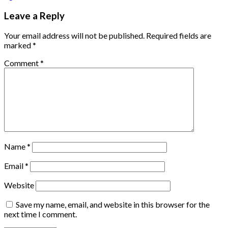
Leave a Reply
Your email address will not be published.
Required fields are
marked
*
Comment
*
Name
*
Email
*
Website
Save my name, email, and website in this browser for the
next time I comment.