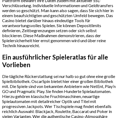
Plattform bewahrt Ihre Daten zudem mit aktueller SSL-
Verschlüsselung. Individuelle Informationen und Geldtransfers
werden so geschützt. Man kann also sagen, dass Sie sich hier in
einem beaufsichtigten und geschützten Umfeld bewegen. Das
Casino bietet darüber hinaus eindeutige Tools für
verantwortungsvolles Spielen. Sie können Depositlimits
definieren, Zeitbegrenzungen setzen oder sich selbst
blockieren. Diese Maßnahmen demonstrieren, dass der
Spielersicherheit hier ernst genommen wird und über reine
Technik hinausreicht.
Ein ausführlicher Spieleratlas für alle
Vorlieben
Die tägliche Rückerstattung sei nur halb so gut ohne eine große
Spielbibliothek. OscarSpin bietet hier einer großen Bibliothek
mit. Die Spiele sind von bekannten Anbietern wie NetEnt, Play’n
GO und Pragmatic Play. Sie finden Hunderte Spielautomaten.
Hierzu gehören klassische Fruchtmaschinen, neuartige
Spielautomaten mit detailreicher Optik und Titel mit
progressiven Jackpots. Wer Tischspiele mag findet ebenfalls
reichlich Auswahl: Blackjack, Roulette, Baccarat und Poker in
vielen Varianten. Wer die authentische Casino-Atmosphäre