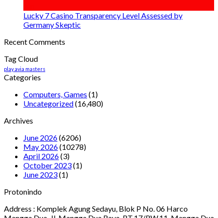
Jun
Lucky 7 Casino Transparency Level Assessed by
Germany Skeptic
Recent Comments
Tag Cloud
play avia masters
Categories
Computers, Games
(1)
Uncategorized
(16,480)
Archives
June 2026
(6206)
May 2026
(10278)
April 2026
(3)
October 2023
(1)
June 2023
(1)
Protonindo
Address :
Komplek Agung Sedayu, Blok P No. 06 Harco
Mangga Dua, Jl. Mangga Dua Raya, RT.17/RW.11, Mangga Dua