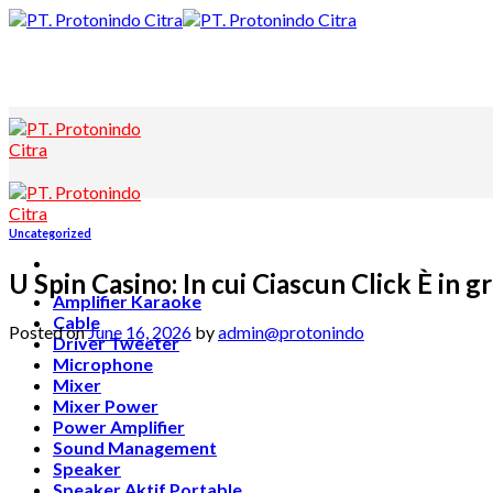
Skip
to
content
Uncategorized
U Spin Casino: In cui Ciascun Click È in gr
Amplifier Karaoke
Cable
Posted on
June 16, 2026
by
admin@protonindo
Driver Tweeter
Microphone
Mixer
Mixer Power
Power Amplifier
Sound Management
Speaker
Speaker Aktif Portable