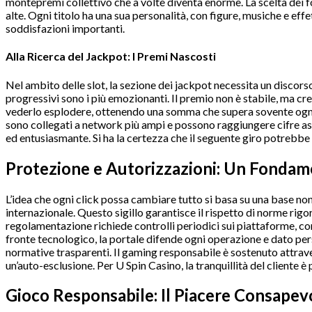
montepremi collettivo che a volte diventa enorme. La scelta dei f
alte. Ogni titolo ha una sua personalità, con figure, musiche e ef
soddisfazioni importanti.
Alla Ricerca del Jackpot: I Premi Nascosti
Nel ambito delle slot, la sezione dei jackpot necessita un discors
progressivi sono i più emozionanti. Il premio non è stabile, ma cr
vederlo esplodere, ottenendo una somma che supera sovente ogni pre
sono collegati a network più ampi e possono raggiungere cifre as
ed entusiasmante. Si ha la certezza che il seguente giro potrebbe es
Protezione e Autorizzazioni: Un Fondame
L’idea che ogni click possa cambiare tutto si basa su una base non
internazionale. Questo sigillo garantisce il rispetto di norme rigo
regolamentazione richiede controlli periodici sui piattaforme, contr
fronte tecnologico, la portale difende ogni operazione e dato per
normative trasparenti. Il gaming responsabile è sostenuto attraver
un’auto-esclusione. Per U Spin Casino, la tranquillità del cliente è
Gioco Responsabile: Il Piacere Consapev