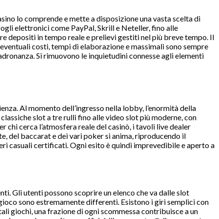
Casino lo comprende e mette a disposizione una vasta scelta di
gli elettronici come PayPal, Skrill e Neteller, fino alle
 depositi in tempo reale e prelievi gestiti nel più breve tempo. Il
su eventuali costi, tempi di elaborazione e massimali sono sempre
adronanza. Si rimuovono le inquietudini connesse agli elementi
erienza. Al momento dell’ingresso nella lobby, l’enormità della
classiche slot a tre rulli fino alle video slot più moderne, con
r chi cerca l’atmosfera reale del casinò, i tavoli live dealer
te, del baccarat e dei vari poker si anima, riproducendo il
i casuali certificati. Ogni esito è quindi imprevedibile e aperto a
ti. Gli utenti possono scoprire un elenco che va dalle slot
 gioco sono estremamente differenti. Esistono i giri semplici con
 tali giochi, una frazione di ogni scommessa contribuisce a un