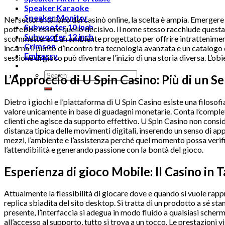
Speaker Karaoke
Speaker Monitor
Nel settore italiano dei casinò online, la scelta è ampia. Emergere
Subwoofer 10 inch
potrebbe essere quello decisivo. Il nome stesso racchiude questa s
Subwoofer 12 inch
scommettere. È un ambiente progettato per offrire intrattenimento 
Crimson
incarna il punto d’incontro tra tecnologia avanzata e un catalogo 
Embassy
sessione di gioco può diventare l’inizio di una storia diversa. L’o
Search
L’Approccio di U Spin Casino: Più di un Se
for:
Dietro i giochi e l’piattaforma di U Spin Casino esiste una filosof
valore unicamente in base di guadagni monetarie. Conta l’completez
clienti che agisce da supporto effettivo. U Spin Casino non consid
distanza tipica delle movimenti digitali, inserendo un senso di appa
mezzi, l’ambiente e l’assistenza perché quel momento possa verific
l’attendibilità e generando passione con la bontà del gioco.
Esperienza di gioco Mobile: Il Casino in 
Attualmente la flessibilità di giocare dove e quando si vuole rap
replica sbiadita del sito desktop. Si tratta di un prodotto a sé s
presente, l’interfaccia si adegua in modo fluido a qualsiasi schermo
all’accesso al supporto, tutto si trova a un tocco. Le prestazioni 