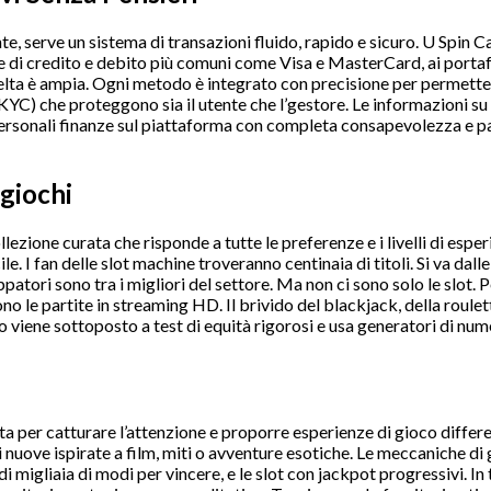
te, serve un sistema di transazioni fluido, rapido e sicuro. U Spin 
rte di credito e debito più comuni come Visa e MasterCard, ai portafo
elta è ampia. Ogni metodo è integrato con precisione per permettere
a (KYC) che proteggono sia il utente che l’gestore. Le informazioni 
 personali finanze sul piattaforma con completa consapevolezza e p
giochi
collezione curata che risponde a tutte le preferenze e i livelli di esp
. I fan delle slot machine troveranno centinaia di titoli. Si va dalle 
ppatori sono tra i migliori del settore. Ma non ci sono solo le slot. Pe
o le partite in streaming HD. Il brivido del blackjack, della roulet
 viene sottoposto a test di equità rigorosi e usa generatori di numer
ta per catturare l’attenzione e proporre esperienze di gioco differen
ni nuove ispirate a film, miti o avventure esotiche. Le meccaniche di
migliaia di modi per vincere, e le slot con jackpot progressivi. In