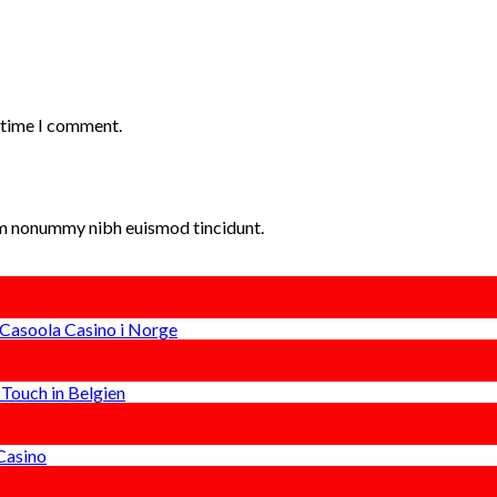
t time I comment.
iam nonummy nibh euismod tincidunt.
 Casoola Casino i Norge
Touch in Belgien
 Casino