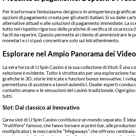
Per trasformare l’entusiasmo del gioco in un’esperienza gratifican
opzioni di pagamento creata per gli utenti italiani. Si va dalle ca
alternative attuali e alle soluzioni di pagamento immediate. La sc
tutto nel rispetto rigoroso delle pratiche di verifica di sicurezz
facili da reperire. Questo permette al cliente di amministrare le
monetari e ci si può concentrare solo sul intrattenimento.
Esplorare nel Ampio Panorama dei Video
La vera forza di U Spin Casino è la sua collezione di titoli. È una 
selezione è evidente. Tutto è strutturato per una esplorazione facile
grafiche in 3D, storie intricate e funzioni bonus innovative. I svilu
permettono di assistere a tavoli autentici. Dealer esperti conducon
contatto umano e le sensazioni del casinò tradizionale. Ogni gioco
tutti.
Slot: Dal classico al Innovativo
L’area slot di U Spin Casino costituisce un mondo separato. È idea
“fruttifere” famose, che fanno tornare ai primi bar, alle produzio
moltiplicatori, le meccaniche “Megaways” che offrono centinaia di 