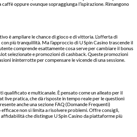
ausa caffè oppure ovunque sopraggiunga l’ispirazione. Rimangono
ivo è ampliare le chance di gioco e di vittoria. L’offerta di
 con più tranquillità. Ma l’approccio di U Spin Casino trascende il
 Il utente comprende esattamente cosa serve per cambiare il bonus
i su slot selezionate e promozioni di cashback. Queste promozioni
sioni ininterrotte per compensare le vicende di una sessione.
 qualificato e multicanale. È pensato come un alleato per il
hat live pratica, che dà risposte in tempo reale per le questioni
 è presente anche una sezione FAQ (Domande Frequenti)
fficace non si limita a risolvere problemi. Offre consigli,
 affidabilità che distingue U Spin Casino da piattaforme più