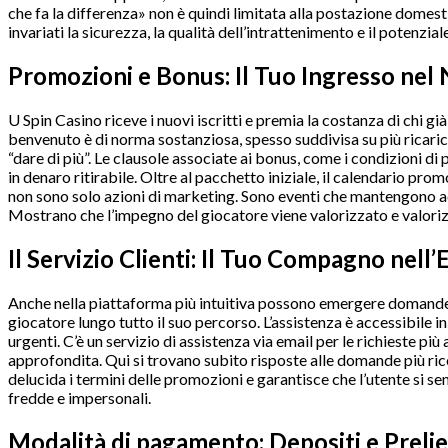
che fa la differenza» non è quindi limitata alla postazione dome
invariati la sicurezza, la qualità dell’intrattenimento e il potenziale
Promozioni e Bonus: Il Tuo Ingresso nel
U Spin Casino riceve i nuovi iscritti e premia la costanza di chi gi
benvenuto è di norma sostanziosa, spesso suddivisa su più ricariche
“dare di più”. Le clausole associate ai bonus, come i condizioni 
in denaro ritirabile. Oltre al pacchetto iniziale, il calendario pro
non sono solo azioni di marketing. Sono eventi che mantengono acc
Mostrano che l’impegno del giocatore viene valorizzato e valoriz
Il Servizio Clienti: Il Tuo Compagno nell
Anche nella piattaforma più intuitiva possono emergere domande o
giocatore lungo tutto il suo percorso. L’assistenza è accessibile in 
urgenti. C’è un servizio di assistenza via email per le richies
approfondita. Qui si trovano subito risposte alle domande più rico
delucida i termini delle promozioni e garantisce che l’utente si 
fredde e impersonali.
Modalità di pagamento: Depositi e Prelie