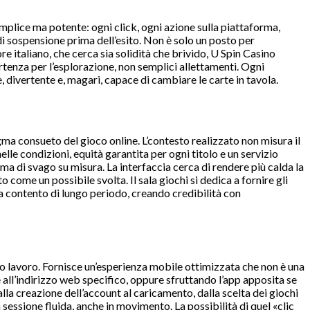
emplice ma potente: ogni click, ogni azione sulla piattaforma,
di sospensione prima dell’esito. Non è solo un posto per
e italiano, che cerca sia solidità che brivido, U Spin Casino
rtenza per l’esplorazione, non semplici allettamenti. Ogni
e, divertente e, magari, capace di cambiare le carte in tavola.
gma consueto del gioco online. L’contesto realizzato non misura il
le condizioni, equità garantita per ogni titolo e un servizio
ma di svago su misura. La interfaccia cerca di rendere più calda la
 come un possibile svolta. Il sala giochi si dedica a fornire gli
la contento di lungo periodo, creando credibilità con
to lavoro. Fornisce un’esperienza mobile ottimizzata che non è una
 all’indirizzo web specifico, oppure sfruttando l’app apposita se
alla creazione dell’account al caricamento, dalla scelta dei giochi
 sessione fluida, anche in movimento. La possibilità di quel «clic