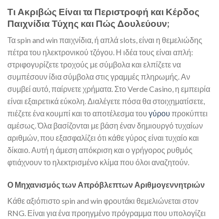
Τι Ακριβώς Είναι τα Περιστροφή και Κέρδος
Παιχνίδια Τύχης και Πώς Δουλεύουν;
Τα spin and win παιχνίδια, ή απλά slots, είναι η θεμελιώδης
πέτρα του ηλεκτρονικού τζόγου. Η ιδέα τους είναι απλή:
στριφογυρίζετε τροχούς με σύμβολα και ελπίζετε να
συμπέσουν ίδια σύμβολα στις γραμμές πληρωμής. Αν
συμβεί αυτό, παίρνετε χρήματα. Στο Verde Casino, η εμπειρία
είναι εξαιρετικά εύκολη. Διαλέγετε πόσα θα στοιχηματίσετε,
πιέζετε ένα κουμπί και το αποτέλεσμα του
γύρου
προκύπτει
αμέσως. Όλα βασίζονται με βάση έναν δημιουργό τυχαίων
αριθμών, που εξασφαλίζει ότι κάθε γύρος είναι τυχαίο και
δίκαιο. Αυτή η άμεση απόκριση και ο γρήγορος ρυθμός
φτιάχνουν το ηλεκτρισμένο κλίμα που όλοι αναζητούν.
Ο Μηχανισμός των Απρόβλεπτων Αριθμογεννητριών
Κάθε αξιόπιστο spin and win φρουτάκι θεμελιώνεται στον
RNG. Είναι για ένα προηγμένο πρόγραμμα που υπολογίζει