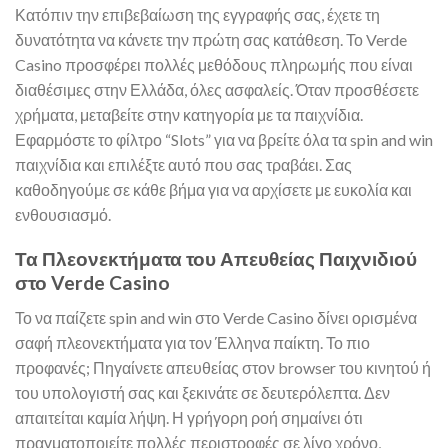
Κατόπιν την επιβεβαίωση της εγγραφής σας, έχετε τη
δυνατότητα να κάνετε την πρώτη σας κατάθεση. Το Verde
Casino προσφέρει πολλές μεθόδους πληρωμής που είναι
διαθέσιμες στην Ελλάδα, όλες ασφαλείς. Όταν προσθέσετε
χρήματα, μεταβείτε στην κατηγορία με τα παιχνίδια.
Εφαρμόστε το φίλτρο “Slots” για να βρείτε όλα τα spin and win
παιχνίδια και επιλέξτε αυτό που σας τραβάει. Σας
καθοδηγούμε σε κάθε βήμα για να αρχίσετε με ευκολία και
ενθουσιασμό.
Τα Πλεονεκτήματα του Απευθείας Παιχνιδιού
στο Verde Casino
Το να παίζετε spin and win στο Verde Casino δίνει ορισμένα
σαφή πλεονεκτήματα για τον Έλληνα παίκτη. Το πιο
προφανές; Πηγαίνετε απευθείας στον browser του κινητού ή
του υπολογιστή σας και ξεκινάτε σε δευτερόλεπτα. Δεν
απαιτείται καμία λήψη. Η γρήγορη ροή σημαίνει ότι
πραγματοποιείτε πολλές περιστροφές σε λίγο χρόνο,