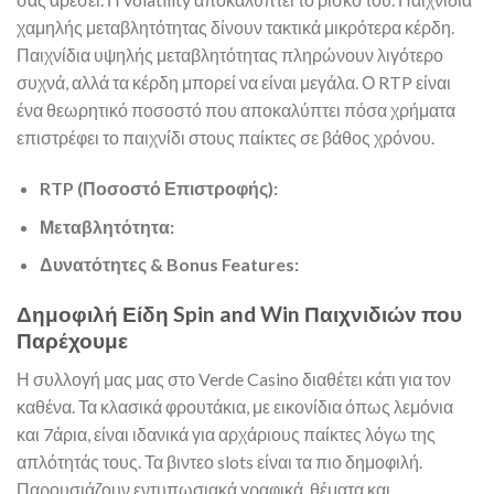
χαμηλής μεταβλητότητας δίνουν τακτικά μικρότερα κέρδη.
Παιχνίδια υψηλής μεταβλητότητας πληρώνουν λιγότερο
συχνά, αλλά τα κέρδη μπορεί να είναι μεγάλα. Ο RTP είναι
ένα θεωρητικό ποσοστό που αποκαλύπτει πόσα χρήματα
επιστρέφει το παιχνίδι στους παίκτες σε βάθος χρόνου.
RTP (Ποσοστό Επιστροφής):
Μεταβλητότητα:
Δυνατότητες & Bonus Features:
Δημοφιλή Είδη Spin and Win Παιχνιδιών που
Παρέχουμε
Η συλλογή μας μας στο Verde Casino διαθέτει κάτι για τον
καθένα. Τα κλασικά φρουτάκια, με εικονίδια όπως λεμόνια
και 7άρια, είναι ιδανικά για αρχάριους παίκτες λόγω της
απλότητάς τους. Τα βιντεο slots είναι τα πιο δημοφιλή.
Παρουσιάζουν εντυπωσιακά γραφικά, θέματα και