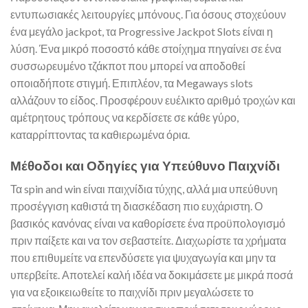
εντυπωσιακές λειτουργίες μπόνους. Για όσους στοχεύουν
ένα μεγάλο jackpot, τα Progressive Jackpot Slots είναι η
λύση. Ένα μικρό ποσοστό κάθε στοίχημα πηγαίνει σε ένα
συσσωρευμένο τζάκποτ που μπορεί να αποδοθεί
οποιαδήποτε στιγμή. Επιπλέον, τα Megaways slots
αλλάζουν το είδος. Προσφέρουν ευέλικτο αριθμό τροχών και
αμέτρητους τρόπους να κερδίσετε σε κάθε γύρο,
καταρρίπτοντας τα καθιερωμένα όρια.
Μέθοδοι και Οδηγίες για Υπεύθυνο Παιχνίδι
Τα spin and win είναι παιχνίδια τύχης, αλλά μια υπεύθυνη
προσέγγιση καθιστά τη διασκέδαση πιο ευχάριστη. Ο
βασικός κανόνας είναι να καθορίσετε ένα προϋπολογισμό
πριν παίξετε και να τον σεβαστείτε. Διαχωρίστε τα χρήματα
που επιθυμείτε να επενδύσετε για ψυχαγωγία και μην τα
υπερβείτε. Αποτελεί καλή ιδέα να δοκιμάσετε με μικρά ποσά
για να εξοικειωθείτε το παιχνίδι πριν μεγαλώσετε το