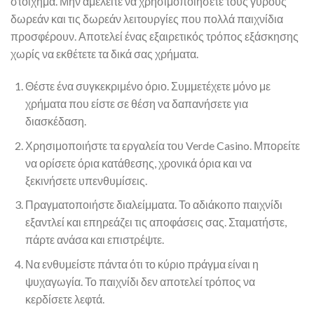
στοίχημα. Μην αμελείτε να χρησιμοποιήσετε τους γύρους
δωρεάν και τις δωρεάν λειτουργίες που πολλά παιχνίδια
προσφέρουν. Αποτελεί ένας εξαιρετικός τρόπος εξάσκησης
χωρίς να εκθέτετε τα δικά σας χρήματα.
Θέστε ένα συγκεκριμένο όριο. Συμμετέχετε μόνο με
χρήματα που είστε σε θέση να δαπανήσετε για
διασκέδαση.
Χρησιμοποιήστε τα εργαλεία του Verde Casino. Μπορείτε
να ορίσετε όρια κατάθεσης, χρονικά όρια και να
ξεκινήσετε υπενθυμίσεις.
Πραγματοποιήστε διαλείμματα. Το αδιάκοπο παιχνίδι
εξαντλεί και επηρεάζει τις αποφάσεις σας. Σταματήστε,
πάρτε ανάσα και επιστρέψτε.
Να ενθυμείστε πάντα ότι το κύριο πράγμα είναι η
ψυχαγωγία. Το παιχνίδι δεν αποτελεί τρόπος να
κερδίσετε λεφτά.