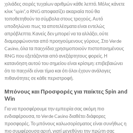
χιλιάδες σειρές τυχαίων αριθμών κάθε λεπτό. Μόλις κάνετε
κλικ “spin”, ο RNG αποφασίζει ακαριαία πού θα
τοποθετηθούν τα σύμβολα στους τροχούς. Αυτό
υποδηλώνει πως τα αποτελέσματα είναι εντελώς
απρόβλεπτα. Κανείς δεν μπορεί να τα αλλάξει, ούτε
διαμορφώνονται από προηγούμενους γύρους. Στο Verde
Casino, όλα τα παιχνίδια χρησιμοποιούν πιστοποιημένους
RNG που εξετάζονται από ανεξάρτητους φορείς. Η
κατανόηση αυτού του σημείου είναι κρίσιμη: επιβεβαιώνει
ότι το παιχνίδι είναι τίμιο και ότι όλοι έχουν ανάλογες
πιθανότητες σε κάθε περιστροφή.
Μπόνους και Προσφορές για παίκτες Spin and
Win
Για να προσφέρουμε την εμπειρία σας ακόμη πιο
ενδιαφέρουσα, το Verde Casino διαθέτει διάφορες
προσφορές. Το μπόνους καλωσορίσματος είναι συνήθως η
πιο συμφέρουσα αρχή, γιατί μεγεθύνει την πρώτη σας