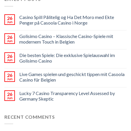
Casino Spill Pålitelig og Ha Det Moro med Ekte
26
Jun
Penger på Casoola Casino i Norge
Golisimo Casino – Klassische Casino-Spiele mit
26
Jun
modernem Touch in Belgien
Die besten Spiele: Die exklusive Spielauswahl im
26
Jun
Golisimo Casino
Live Games spielen und geschickt tippen mit Casoola
26
Jun
Casino für Belgien
Lucky 7 Casino Transparency Level Assessed by
26
Jun
Germany Skeptic
RECENT COMMENTS