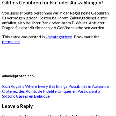
Gibt es Gebühren für Ein- oder Auszahlungen?
Von unserer Seite berechnen wir in der Regel keine Gebühren.
Es vermögen jedoch Kosten bei Ihrem Zahlungsdienstleister
anfallen, also bei Ihrer Bank oder Ihrem E-Wallet-Anbieter.
Fragen Sie dort direkt nach, ob Gebühren erhoben werden.
This entry was posted in
Uncategorized
. Bookmark the
permalink
.
admin@protonindo
Rich Royal is Where Every Bet Brings Possibility in Aotearoa
Obtenez des Points de Fidélité Uniques en Participant à
Slotoro Casino en Belgique
Leave a Reply