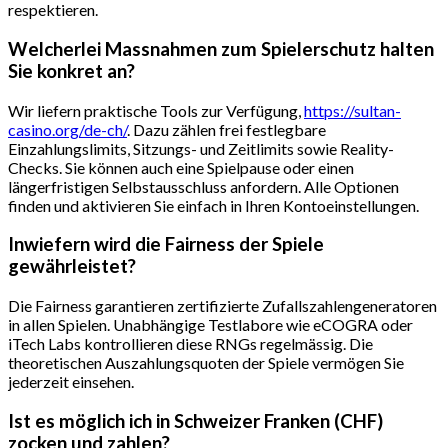
respektieren.
Welcherlei Massnahmen zum Spielerschutz halten
Sie konkret an?
Wir liefern praktische Tools zur Verfügung,
https://sultan-
casino.org/de-ch/
. Dazu zählen frei festlegbare
Einzahlungslimits, Sitzungs- und Zeitlimits sowie Reality-
Checks. Sie können auch eine Spielpause oder einen
längerfristigen Selbstausschluss anfordern. Alle Optionen
finden und aktivieren Sie einfach in Ihren Kontoeinstellungen.
Inwiefern wird die Fairness der Spiele
gewährleistet?
Die Fairness garantieren zertifizierte Zufallszahlengeneratoren
in allen Spielen. Unabhängige Testlabore wie eCOGRA oder
iTech Labs kontrollieren diese RNGs regelmässig. Die
theoretischen Auszahlungsquoten der Spiele vermögen Sie
jederzeit einsehen.
Ist es möglich ich in Schweizer Franken (CHF)
zocken und zahlen?