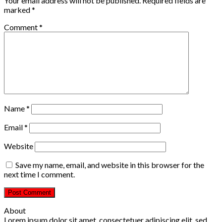
Your email address will not be published.
Required fields are
marked
*
Comment
*
Name
*
Email
*
Website
Save my name, email, and website in this browser for the
next time I comment.
About
Lorem ipsum dolor sit amet, consectetuer adipiscing elit, sed