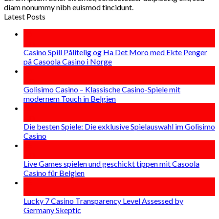
diam nonummy nibh euismod tincidunt.
Latest Posts
26
Jun
Casino Spill Pålitelig og Ha Det Moro med Ekte Penger
på Casoola Casino i Norge
26
Jun
Golisimo Casino – Klassische Casino-Spiele mit
modernem Touch in Belgien
26
Jun
Die besten Spiele: Die exklusive Spielauswahl im Golisimo
Casino
26
Jun
Live Games spielen und geschickt tippen mit Casoola
Casino für Belgien
26
Jun
Lucky 7 Casino Transparency Level Assessed by
Germany Skeptic