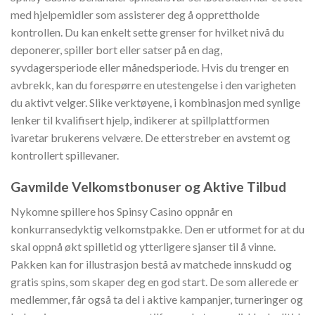
med hjelpemidler som assisterer deg å opprettholde
kontrollen. Du kan enkelt sette grenser for hvilket nivå du
deponerer, spiller bort eller satser på en dag,
syvdagersperiode eller månedsperiode. Hvis du trenger en
avbrekk, kan du forespørre en utestengelse i den varigheten
du aktivt velger. Slike verktøyene, i kombinasjon med synlige
lenker til kvalifisert hjelp, indikerer at spillplattformen
ivaretar brukerens velvære. De etterstreber en avstemt og
kontrollert spillevaner.
Gavmilde Velkomstbonuser og Aktive Tilbud
Nykomne spillere hos Spinsy Casino oppnår en
konkurransedyktig velkomstpakke. Den er utformet for at du
skal oppnå økt spilletid og ytterligere sjanser til å vinne.
Pakken kan for illustrasjon bestå av matchede innskudd og
gratis spins, som skaper deg en god start. De som allerede er
medlemmer, får også ta del i aktive kampanjer, turneringer og