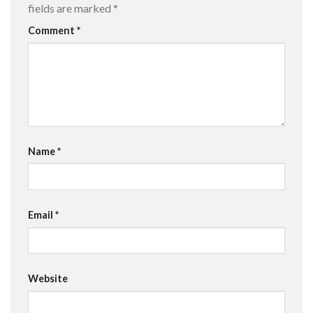
fields are marked
*
Comment
*
Name
*
Email
*
Website