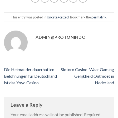
This entry was posted in
Uncategorized
. Bookmark the
permalink
.
ADMIN@PROTONINDO
Die Heimat der dauerhaften
Slotoro Casino: Waar Gaming
Belohnungen für Deutschland
Gelijkheid Ontmoet in
ist das Yoyo Casino
Nederland
Leave a Reply
Your email address will not be published.
Required