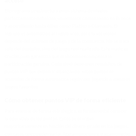
acceso
El programa se estructura en un sistema de niveles
perfectamente definidos, usualmente comenzando en Bronce
y ascendiendo hasta élites como Platino o Diamante. El
ingreso es automático al registraros, pero la ascensión
depende del volumen de juego y de la constancia. No se trata
solo del depósito, sino del juego real realizado. Este matiz es
crucial, pues garantiza que el sistema recompensa la
participación genuina. Cada nivel tiene unos requisitos de
puntos VIP que debéis ir alcanzando; estos puntos se
acumulan de forma automática según vais jugando a vuestros
juegos favoritos.
Cómo obtener puntos VIP de forma eficiente
Para avanzar de forma estratégica, es fundamental conocer
la operativa de los puntos. Estos se otorgan
mayoritariamente en función del dinero girado en los juegos,
con tasas que pueden variar ligeramente entre tragamonedas,