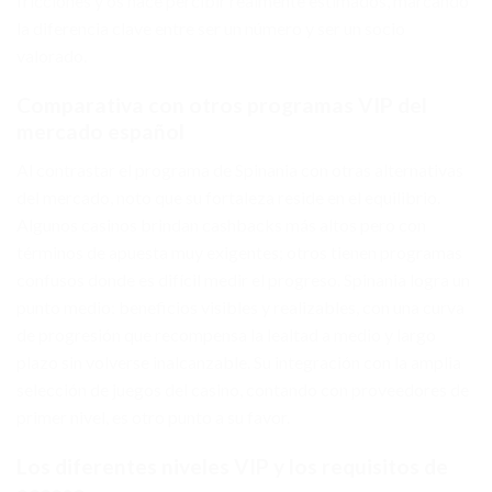
fricciones y os hace percibir realmente estimados, marcando
la diferencia clave entre ser un número y ser un socio
valorado.
Comparativa con otros programas VIP del
mercado español
Al contrastar el programa de Spinania con otras alternativas
del mercado, noto que su fortaleza reside en el equilibrio.
Algunos casinos brindan cashbacks más altos pero con
términos de apuesta muy exigentes; otros tienen programas
confusos donde es difícil medir el progreso. Spinania logra un
punto medio: beneficios visibles y realizables, con una curva
de progresión que recompensa la lealtad a medio y largo
plazo sin volverse inalcanzable. Su integración con la amplia
selección de juegos del casino, contando con proveedores de
primer nivel, es otro punto a su favor.
Los diferentes niveles VIP y los requisitos de