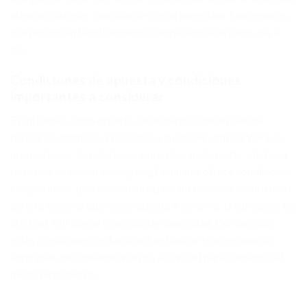
atiende cualquier consulta de forma inmediata. Son ventajas
que potencian tangiblemente la experiencia de juego día a
día.
Condiciones de apuesta y condiciones
importantes a considerar
Es mi deber, como experto, recordaros la necesidad de
revisar los términos vinculados a cualquier ventaja VIP. Los
promociones, devoluciones y premios suelen estar sujetos a
términos de apuesta (wagering). Spinania ofrece condiciones
competitivas, particularmente para sus usuarios de alto nivel,
pero es esencial que los conozcáis. Asimismo, la validez de los
créditos VIP puede tener una temporalidad. Comprender
estas condiciones os facilitará optimizar el programa sin
sorpresas, gestionando vuestra actividad para conseguir el
mejor rendimiento.