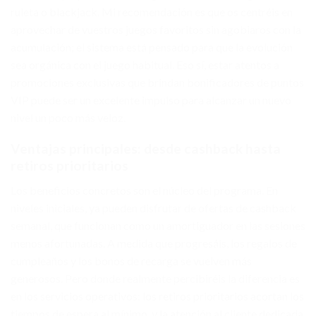
ruleta o blackjack. Mi recomendación es que os centréis en
aprovechar de vuestros juegos favoritos sin agobiaros con la
acumulación; el sistema está pensado para que la evolución
sea orgánica con el juego habitual. Eso sí, estar atentos a
promociones exclusivas que brindan bonificadores de puntos
VIP puede ser un excelente impulso para alcanzar un nuevo
nivel un poco más veloz.
Ventajas principales: desde cashback hasta
retiros prioritarios
Los beneficios concretos son el núcleo del programa. En
niveles iniciales, ya pueden disfrutar de ofertas de cashback
semanal, que funcionan como un amortiguador en las sesiones
menos afortunadas. A medida que progresáis, los regalos de
cumpleaños y los bonos de recarga se vuelven más
generosos. Pero donde realmente percibiréis la diferencia es
en los servicios operativos: los retiros prioritarios acortan los
tiempos de espera al mínimo, y la atención al cliente dedicada