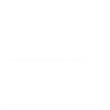
económicos, sino también vivencias inolvidables: comidas en
establecimientos de alta gama, accesos a eventos deportivos
de élite o escapadas. Estos eventos generan una comunidad
entre los usuarios más fieles y añaden una faceta de
interacción social al juego online. Involucrarse en estas
actividades no es solo una oportunidad de ganar, sino de
experimentar instantes únicos que pocas plataformas
ofrecen.
El rol del asesor personal de cuenta VIP
Cuando accedéis a los rangos superiores del programa, se os
asigna un asesor personal de cuenta. Este no es un servicio al
cliente común, sino un profesional dedicado a
entender
vuestras gustos y a simplificaros la experiencia. Pueden
comunicarse con él en persona para manejar bonificaciones a
medida, planificar transacciones o meramente conseguir
sugerencias a medida. Este trato directo y humano elimina