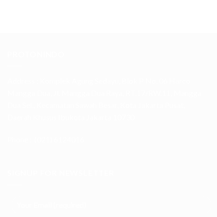
PROTONINDO
Address :
Komplek Agung Sedayu, Blok P No. 06 Harco
Mangga Dua, Jl. Mangga Dua Raya, RT.17/RW.11, Mangga
Dua Sel., Kecamatan Sawah Besar, Kota Jakarta Pusat,
Daerah Khusus Ibukota Jakarta 10730
Phone :
(021) 6124016
SIGNUP FOR NEWSLETTER