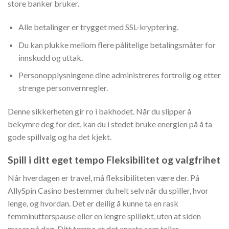
store banker bruker.
Alle betalinger er trygget med SSL-kryptering.
Du kan plukke mellom flere pålitelige betalingsmåter for
innskudd og uttak.
Personopplysningene dine administreres fortrolig og etter
strenge personvernregler.
Denne sikkerheten gir ro i bakhodet. Når du slipper å
bekymre deg for det, kan du i stedet bruke energien på å ta
gode spillvalg og ha det kjekt.
Spill i ditt eget tempo Fleksibilitet og valgfrihet
Når hverdagen er travel, må fleksibiliteten være der. På
AllySpin Casino bestemmer du helt selv når du spiller, hvor
lenge, og hvordan. Det er deilig å kunne ta en rask
femminutterspause eller en lengre spilløkt, uten at siden
maser på deg. Ditt tempo er det eneste som teller.