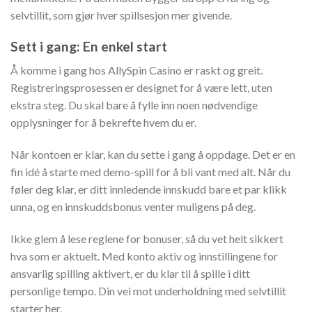
selvtillit, som gjør hver spillsesjon mer givende.
Sett i gang: En enkel start
Å komme i gang hos AllySpin Casino er raskt og greit.
Registreringsprosessen er designet for å være lett, uten
ekstra steg. Du skal bare å fylle inn noen nødvendige
opplysninger for å bekrefte hvem du er.
Når kontoen er klar, kan du sette i gang å oppdage. Det er en
fin idé å starte med demo-spill for å bli vant med alt. Når du
føler deg klar, er ditt innledende innskudd bare et par klikk
unna, og en innskuddsbonus venter muligens på deg.
Ikke glem å lese reglene for bonuser, så du vet helt sikkert
hva som er aktuelt. Med konto aktiv og innstillingene for
ansvarlig spilling aktivert, er du klar til å spille i ditt
personlige tempo. Din vei mot underholdning med selvtillit
starter her.