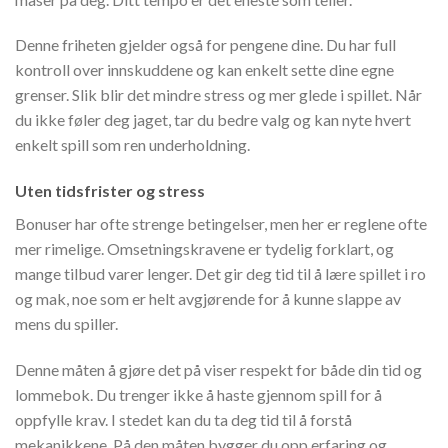
Denne friheten gjelder også for pengene dine. Du har full
kontroll over innskuddene og kan enkelt sette dine egne
grenser. Slik blir det mindre stress og mer glede i spillet. Når
du ikke føler deg jaget, tar du bedre valg og kan nyte hvert
enkelt spill som ren underholdning.
Uten tidsfrister og stress
Bonuser har ofte strenge betingelser, men her er reglene ofte
mer rimelige. Omsetningskravene er tydelig forklart, og
mange tilbud varer lenger. Det gir deg tid til å lære spillet i ro
og mak, noe som er helt avgjørende for å kunne slappe av
mens du spiller.
Denne måten å gjøre det på viser respekt for både din tid og
lommebok. Du trenger ikke å haste gjennom spill for å
oppfylle krav. I stedet kan du ta deg tid til å forstå
mekanikkene. På den måten bygger du opp erfaring og