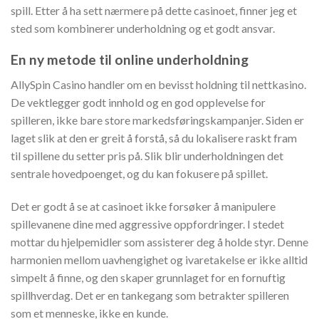
spill. Etter å ha sett nærmere på dette casinoet, finner jeg et
sted som kombinerer underholdning og et godt ansvar.
En ny metode til online underholdning
AllySpin Casino handler om en bevisst holdning til nettkasino.
De vektlegger godt innhold og en god opplevelse for
spilleren, ikke bare store markedsføringskampanjer. Siden er
laget slik at den er greit å forstå, så du lokalisere raskt fram
til spillene du setter pris på. Slik blir underholdningen det
sentrale hovedpoenget, og du kan fokusere på spillet.
Det er godt å se at casinoet ikke forsøker å manipulere
spillevanene dine med aggressive oppfordringer. I stedet
mottar du hjelpemidler som assisterer deg å holde styr. Denne
harmonien mellom uavhengighet og ivaretakelse er ikke alltid
simpelt å finne, og den skaper grunnlaget for en fornuftig
spillhverdag. Det er en tankegang som betrakter spilleren
som et menneske, ikke en kunde.