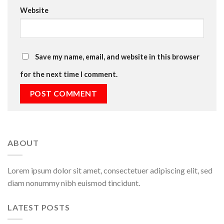
Website
Save my name, email, and website in this browser
for the next time I comment.
ABOUT
Lorem ipsum dolor sit amet, consectetuer adipiscing elit, sed
diam nonummy nibh euismod tincidunt.
LATEST POSTS