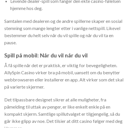
Levende dealer-spill som fanger den ekte casino-følelsen
hjemme hos deg.
Samtalen med dealeren og de andre spillerne skaper en sosial
stemning som mange lengter etter i vanlige nettspill. Likevel
bestemmer du helt selv når du vil spille og når du vil ta en
pause.
Spill på mobil: Når du vil når du vil
Å få spille når det er praktisk, er viktig for bevegeligheten.
AllySpin Casino virker bra på mobil, uansett om du benytter
webbrowseren eller installerer en app. Alt virker som det skal
på varierte skjermer.
Det tilpassbare designet sikrer at alle muligheter, fra
påmelding til uttak av penger, er like enkelt enkle på en
kompakt skjerm. Samtlige spillutvalget er tilgjengelig, så du
går ikke glipp av noe. Det tilsier at ditt casino følger med deg