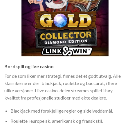
Bordspill og live casino
For de som liker mer strategi, finnes det et godt utvalg. Alle
klassikerne er der: blackjack, roulette og baccarat, i flere
ulike versjoner. I live casino-delen streames spillet i høy
kvalitet fra profesjonelle studioer med ekte dealere.
Blackjack med forskjellige regler og sidelveddemål.
Roulette i europeisk, amerikansk og fransk stil.