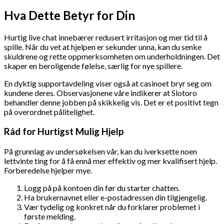
Hva Dette Betyr for Din
Hurtig live chat innebærer redusert irritasjon og mer tid til å
spille. Når du vet at hjelpen er sekunder unna, kan du senke
skuldrene og rette oppmerksomheten om underholdningen. Det
skaper en beroligende følelse, særlig for nye spillere.
En dyktig supportavdeling viser også at casinoet bryr seg om
kundene deres. Observasjonene våre indikerer at Slotoro
behandler denne jobben på skikkelig vis. Det er et positivt tegn
på overordnet pålitelighet.
Råd for Hurtigst Mulig Hjelp
På grunnlag av undersøkelsen vår, kan du iverksette noen
lettvinte ting for å få ennå mer effektiv og mer kvalifisert hjelp.
Forberedelse hjelper mye.
Logg på på kontoen din før du starter chatten.
Ha brukernavnet eller e-postadressen din tilgjengelig.
Vær tydelig og konkret når du forklarer problemet i
første melding.