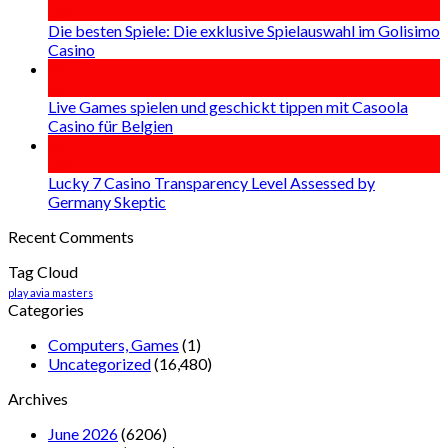
Jun
Die besten Spiele: Die exklusive Spielauswahl im Golisimo
Casino
26
Jun
Live Games spielen und geschickt tippen mit Casoola
Casino für Belgien
26
Jun
Lucky 7 Casino Transparency Level Assessed by
Germany Skeptic
Recent Comments
Tag Cloud
play avia masters
Categories
Computers, Games
(1)
Uncategorized
(16,480)
Archives
June 2026
(6206)