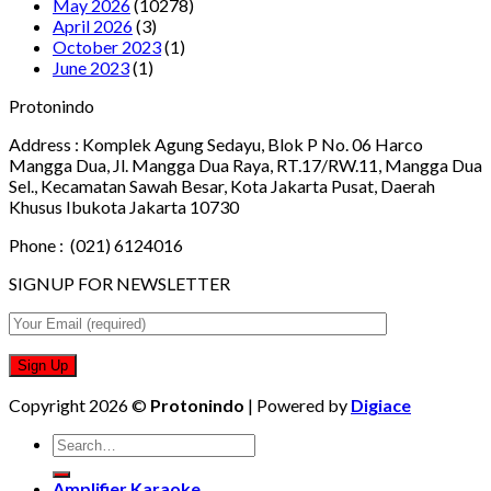
May 2026
(10278)
April 2026
(3)
October 2023
(1)
June 2023
(1)
Protonindo
Address :
Komplek Agung Sedayu, Blok P No. 06 Harco
Mangga Dua, Jl. Mangga Dua Raya, RT.17/RW.11, Mangga Dua
Sel., Kecamatan Sawah Besar, Kota Jakarta Pusat, Daerah
Khusus Ibukota Jakarta 10730
Phone :
(021) 6124016
SIGNUP FOR NEWSLETTER
Copyright 2026 ©
Protonindo
| Powered by
Digiace
Search
for:
Amplifier Karaoke