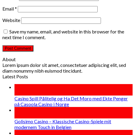
Email
*
Website
Save my name, email, and website in this browser for the
next time I comment.
About
Lorem ipsum dolor sit amet, consectetuer adipiscing elit, sed
diam nonummy nibh euismod tincidunt.
Latest Posts
26
Jun
Casino Spill Pålitelig og Ha Det Moro med Ekte Penger
på Casoola Casino i Norge
26
Jun
Golisimo Casino – Klassische Casino-Spiele mit
modernem Touch in Belgien
26