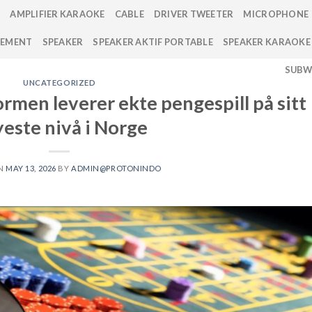
AMPLIFIER KARAOKE
CABLE
DRIVER TWEETER
MICROPHONE
EMENT
SPEAKER
SPEAKER AKTIF PORTABLE
SPEAKER KARAOKE
SUBW
UNCATEGORIZED
rmen leverer ekte pengespill på sitt
este nivå i Norge
ON
MAY 13, 2026
BY
ADMIN@PROTONINDO