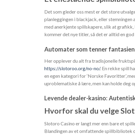
Det som gleder oss mest er det store utvalget
planleggingen i blackjack, eller stemningen a
med anerkjente spillskapere, slik at grafikk,
kommer det nye titler, så det er alltid en god
Automater som tenner fantasien
Her opplever du alt fra tradisjonelle fruktsp
https://slotoroo.org/no-no/
. En rekke spill h
en egen kategori for ‘Norske Favoritter’, me
uproblematiske å lære, men kan holde deg o
Levende dealer-kasino: Autenti
Hvorfor skal du velge Slo
Slotoro Casino er langt mer enn bare et spill
Blandingen av et omfattende spillbibliotek og