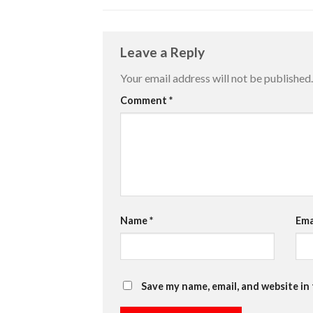
Leave a Reply
Your email address will not be published.
Comment
*
Name
*
Ema
Save my name, email, and website in