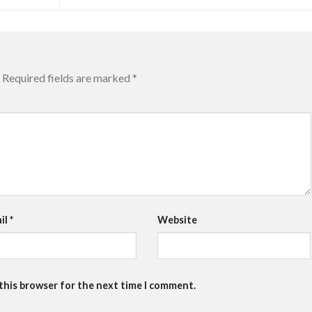
Required fields are marked
*
il
*
Website
 this browser for the next time I comment.