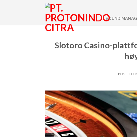
Skip
to
content
SOUND MANAG
Slotoro Casino-plattfo
høy
POSTED 