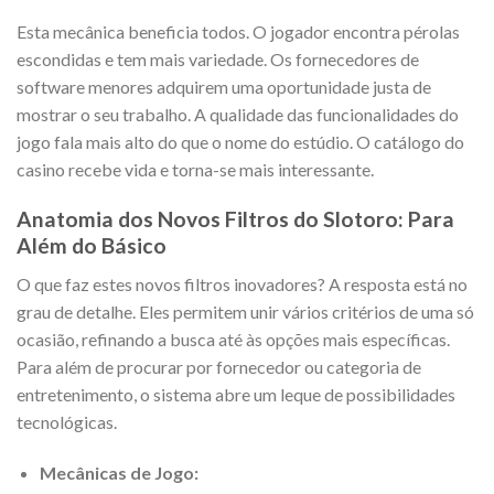
Esta mecânica beneficia todos. O jogador encontra pérolas
escondidas e tem mais variedade. Os fornecedores de
software menores adquirem uma oportunidade justa de
mostrar o seu trabalho. A qualidade das funcionalidades do
jogo fala mais alto do que o nome do estúdio. O catálogo do
casino recebe vida e torna-se mais interessante.
Anatomia dos Novos Filtros do Slotoro: Para
Além do Básico
O que faz estes novos filtros inovadores? A resposta está no
grau de detalhe. Eles permitem unir vários critérios de uma só
ocasião, refinando a busca até às opções mais específicas.
Para além de procurar por fornecedor ou categoria de
entretenimento, o sistema abre um leque de possibilidades
tecnológicas.
Mecânicas de Jogo: