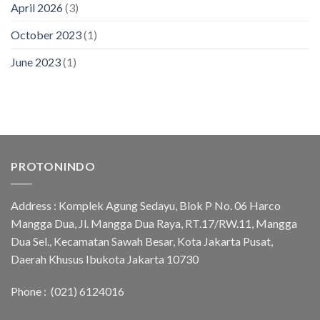
April 2026
(3)
October 2023
(1)
June 2023
(1)
PROTONINDO
Address :
Komplek Agung Sedayu, Blok P No. 06 Harco
Mangga Dua, Jl. Mangga Dua Raya, RT.17/RW.11, Mangga
Dua Sel., Kecamatan Sawah Besar, Kota Jakarta Pusat,
Daerah Khusus Ibukota Jakarta 10730
Phone :
(021) 6124016