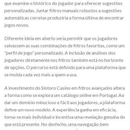
que examine o histórico do jogador para oferecer sugestões
personalizadas. Juntar filtros manuais robustos a sugestões
automáticas corretas produziria a forma última de encontrar
jogos novos.
Diferente ideia em aberto seria permitir que os jogadores
salvassem as suas combinações de filtros favoritas, como um
“perfil de jogo” personalizado. A inclusão de análises dos
jogadores diretamente nos filtros também está no horizonte
de opções. O percurso está definido para uma plataforma que
se molda cada vez mais a quem a usa.
A investimento do Slotoro Casino em filtros avançados altera
a forma como se explora um catálogo online em Portugal. Ao
dar um domínio minucioso e fácil aos jogadores, a plataforma
define um novo modelo. A experiência ganha em eficácia,
torna-se mais individual e incentiva uma revelação genuína do
que está presente. No desfecho, uma navegação bem