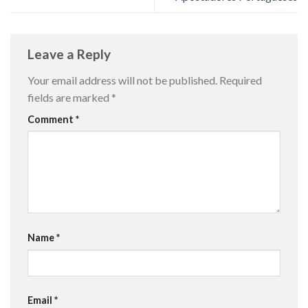
Leave a Reply
Your email address will not be published.
Required
fields are marked
*
Comment
*
Name
*
Email
*