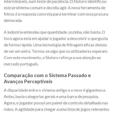
intermináveis, num teste de paciência. O Slotoro identificou
este problema comum e decidiu agir. A nova ferramenta de
filtros é a resposta concreta para terminar com essa procura
demorada.
A indústria entendeu que quantidade, sozinha, não basta. O
foco agora está em ajudar o jogador a descobrir o que gosta
de forma rápida. Uma tecnologia de filtragem eficaz deixou
de ser um extra. Tornou-se algo que os utilizadores esperam.
Com este movimento, o Slotoro reforça a sua atenção ao
mercado português.
Comparação com o Sistema Passado e
Avanços Perceptíveis
A disparidade entre o sistema antigo e o novo é gigantesca.
Antes, havia categorias gerais e uma barra de pesquisa.
Agora, o jogador possui um painel de controlo detalhado nas
mãos. A agilidade para chegar a uma lista de jogos relevantes