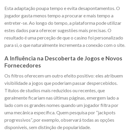
Esta adaptação poupa tempo e evita desapontamentos. O
jogador gasta menos tempo a procurar e mais tempo a
entreter-se. Ao longo do tempo, a plataforma pode utilizar
estes dados para oferecer sugestões mais precisas. O
resultado é uma perceção de que o casino foi personalizado
para si, o que naturalmente incrementa a conexão com o site.
A Influência na Descoberta de Jogos e Novos
Fornecedores
Os filtros oferecem um outro efeito positivo: eles atribuem
visibilidade a jogos que poderiam passar despercebidos.
Títulos de studios mais reduzidos ou recentes, que
geralmente ficariam nas últimas páginas, emergem lado a
lado com os grandes nomes quando um jogador filtra por
uma mecânica específica. Quem pesquisa por “jackpots
progressivos”, por exemplo, observará todas as opções
disponíveis, sem distinção de popularidade.