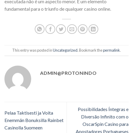
executada não é um aspecto menor. É um elemento
fundamental para o triunfo de qualquer casino online.
This entry was posted in
Uncategorized
. Bookmark the
permalink
.
ADMIN@PROTONINDO
Possibilidades Íntegras e
Pelaa Taktisesti ja Voita
Diversão Infinito com o
Enemmän Bonuksilla Rainbet
OscarSpin Casino para
Casinolla Suomeen
Apostadores Portugueses