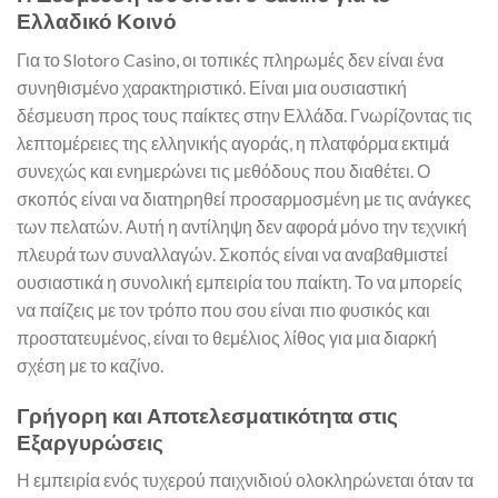
Ελλαδικό Κοινό
Για το Slotoro Casino, οι τοπικές πληρωμές δεν είναι ένα
συνηθισμένο χαρακτηριστικό. Είναι μια ουσιαστική
δέσμευση προς τους παίκτες στην Ελλάδα. Γνωρίζοντας τις
λεπτομέρειες της ελληνικής αγοράς, η πλατφόρμα εκτιμά
συνεχώς και ενημερώνει τις μεθόδους που διαθέτει. Ο
σκοπός είναι να διατηρηθεί προσαρμοσμένη με τις ανάγκες
των πελατών. Αυτή η αντίληψη δεν αφορά μόνο την τεχνική
πλευρά των συναλλαγών. Σκοπός είναι να αναβαθμιστεί
ουσιαστικά η συνολική εμπειρία του παίκτη. Το να μπορείς
να παίζεις με τον τρόπο που σου είναι πιο φυσικός και
προστατευμένος, είναι το θεμέλιος λίθος για μια διαρκή
σχέση με το καζίνο.
Γρήγορη και Αποτελεσματικότητα στις
Εξαργυρώσεις
Η εμπειρία ενός τυχερού παιχνιδιού ολοκληρώνεται όταν τα