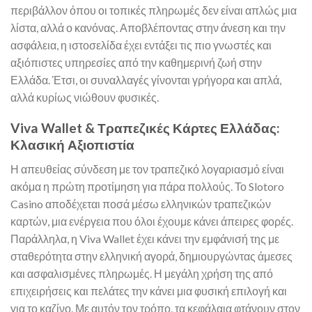
περιβάλλον όπου οι τοπικές πληρωμές δεν είναι απλώς μια
λίστα, αλλά ο κανόνας. Αποβλέποντας στην άνεση και την
ασφάλεια, η ιστοσελίδα έχει εντάξει τις πιο γνωστές και
αξιόπιστες υπηρεσίες από την καθημερινή ζωή στην
Ελλάδα. Έτσι, οι συναλλαγές γίνονται γρήγορα και απλά,
αλλά κυρίως νιώθουν φυσικές.
Viva Wallet & Τραπεζικές Κάρτες Ελλάδας:
Κλασική Αξιοπιστία
Η απευθείας σύνδεση με τον τραπεζικό λογαριασμό είναι
ακόμα η πρώτη προτίμηση για πάρα πολλούς. Το Slotoro
Casino αποδέχεται ποσά μέσω ελληνικών τραπεζικών
καρτών, μια ενέργεια που όλοι έχουμε κάνει άπειρες φορές.
Παράλληλα, η Viva Wallet έχει κάνει την εμφάνισή της με
σταθερότητα στην ελληνική αγορά, δημιουργώντας άμεσες
και ασφαλισμένες πληρωμές. Η μεγάλη χρήση της από
επιχειρήσεις και πελάτες την κάνει μια φυσική επιλογή και
για το καζίνο. Με αυτόν τον τρόπο, τα κεφάλαια φτάνουν στον