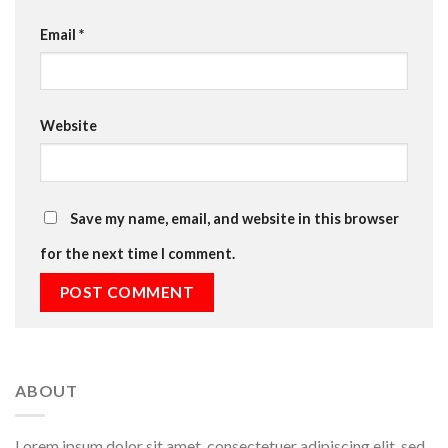
Email
*
Website
Save my name, email, and website in this browser
for the next time I comment.
ABOUT
Lorem ipsum dolor sit amet, consectetuer adipiscing elit, sed