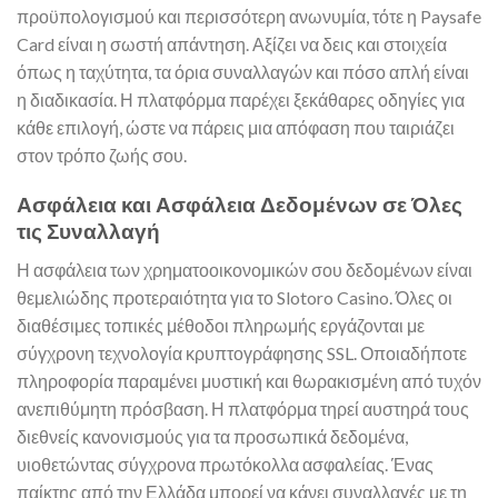
προϋπολογισμού και περισσότερη ανωνυμία, τότε η Paysafe
Card είναι η σωστή απάντηση. Αξίζει να δεις και στοιχεία
όπως η ταχύτητα, τα όρια συναλλαγών και πόσο απλή είναι
η διαδικασία. Η πλατφόρμα παρέχει ξεκάθαρες οδηγίες για
κάθε επιλογή, ώστε να πάρεις μια απόφαση που ταιριάζει
στον τρόπο ζωής σου.
Ασφάλεια και Ασφάλεια Δεδομένων σε Όλες
τις Συναλλαγή
Η ασφάλεια των χρηματοοικονομικών σου δεδομένων είναι
θεμελιώδης προτεραιότητα για το Slotoro Casino. Όλες οι
διαθέσιμες τοπικές μέθοδοι πληρωμής εργάζονται με
σύγχρονη τεχνολογία κρυπτογράφησης SSL. Οποιαδήποτε
πληροφορία παραμένει μυστική και θωρακισμένη από τυχόν
ανεπιθύμητη πρόσβαση. Η πλατφόρμα τηρεί αυστηρά τους
διεθνείς κανονισμούς για τα προσωπικά δεδομένα,
υιοθετώντας σύγχρονα πρωτόκολλα ασφαλείας. Ένας
παίκτης από την Ελλάδα μπορεί να κάνει συναλλαγές με τη