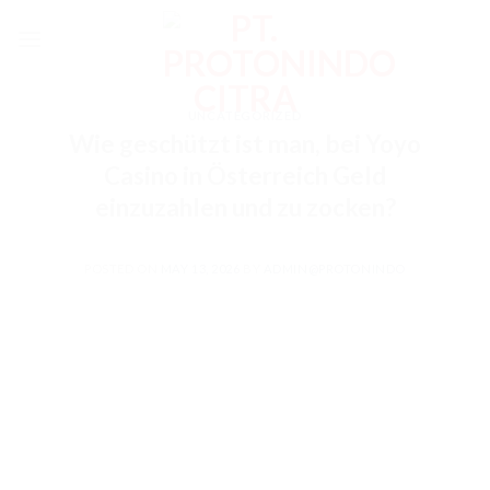
Skip
to
content
UNCATEGORIZED
Wie geschützt ist man, bei Yoyo
Casino in Österreich Geld
einzuzahlen und zu zocken?
POSTED ON
MAY 13, 2026
BY
ADMIN@PROTONINDO