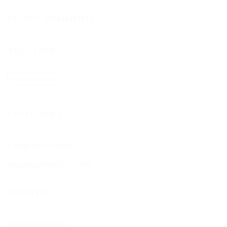
RECENT COMMENTS
TAG CLOUD
play avia masters
CATEGORIES
Computers, Games
(1)
Uncategorized
(16,480)
ARCHIVES
June 2026
(6206)