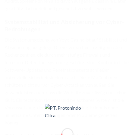
Audits. Spieler können also davon ausgehen, dass ihre Daten
geschützt behandelt und geschützt verwahrt werden.
Systemstabilität und Absicherung vor Cyber-
Bedrohungen
Die Systemumgebung von Yoyo Casino ist auf Stabilität und
Absicherung ausgelegt. Die Server stehen in zeitgemäßen
Rechenzentren, die durch mehrstufige Firewalls und
Intrusion-Detection-Systeme geschützt sind. Kontinuierliche
Software-Updates und Penetrationstests schließen
potenzielle Sicherheitslücken rasch. Diese Maßnahmen
schützen nicht nur vor Cyber-Attacken von außen. Sie
gewährleisten auch, dass die Website zuverlässig und schnell
läuft. Ein technisch sicheres und belastbares System ist die
Voraussetzung, damit Nutzer ihr Gaming-Erlebnis ohne
unliebsame Unterbrechungen oder Probleme genießen
können.