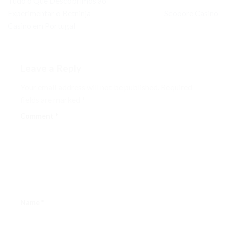
Tudo o Que Descobrimos ao
Experimentar o Betninja
Scooore Casino
Casino em Portugal
Leave a Reply
Your email address will not be published.
Required
fields are marked
*
Comment
*
Name
*