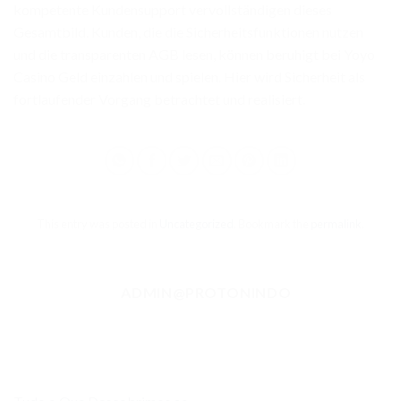
kompetente Kundensupport vervollständigen dieses
Gesamtbild. Kunden, die die Sicherheitsfunktionen nutzen
und die transparenten AGB lesen, können beruhigt bei Yoyo
Casino Geld einzahlen und spielen. Hier wird Sicherheit als
fortlaufender Vorgang betrachtet und realisiert.
This entry was posted in
Uncategorized
. Bookmark the
permalink
.
ADMIN@PROTONINDO