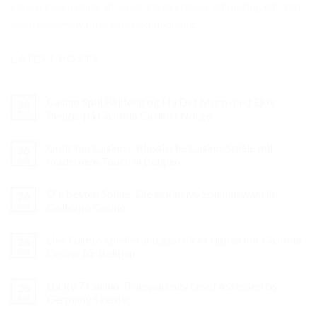
Lorem ipsum dolor sit amet, consectetuer adipiscing elit, sed
diam nonummy nibh euismod tincidunt.
LATEST POSTS
Casino Spill Pålitelig og Ha Det Moro med Ekte
26
Jun
Penger på Casoola Casino i Norge
Golisimo Casino – Klassische Casino-Spiele mit
26
Jun
modernem Touch in Belgien
Die besten Spiele: Die exklusive Spielauswahl im
26
Jun
Golisimo Casino
Live Games spielen und geschickt tippen mit Casoola
26
Jun
Casino für Belgien
Lucky 7 Casino Transparency Level Assessed by
26
Jun
Germany Skeptic