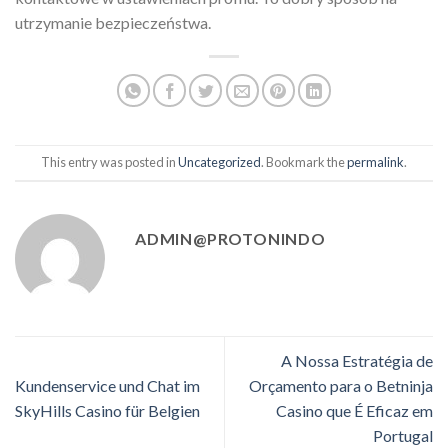
utrzymanie bezpieczeństwa.
This entry was posted in
Uncategorized
. Bookmark the
permalink
.
ADMIN@PROTONINDO
A Nossa Estratégia de
Kundenservice und Chat im
Orçamento para o Betninja
SkyHills Casino für Belgien
Casino que É Eficaz em
Portugal