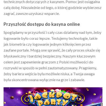
technicznych dotyczących z kasynem. Pomoc jest osiągalna
całą dobę. Niezależnie od tego, o której godzinie wybierzesz
zagrać, zawsze uzyskasz wsparcie.
Przyszłość dostępu do kasyna online
Spoglądamy w przyszłość i cały czas działamy nad tym, żeby
logowanie było coraz lepsze. Testujemy technologie, takie
jak biometria czy logowanie jednym kliknięciem przez
zaufane portale. Mogą one sprawić, że cały proces okaże się
błyskawiczny i bardziej bezpieczny. Naszym kluczowym
celem jest zapewnienie graczom z Polski możliwości do
rozrywki w sposób w pełni zautomatyzowany. Pragniemy,
żeby bariera wejścia była możliwie niska, a Twoja uwaga
była skoncentrowana wyłącznie na grze i zabawie.