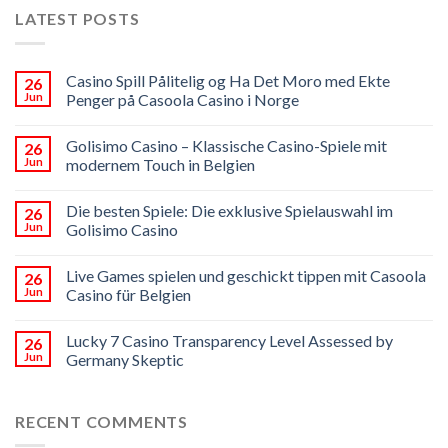
LATEST POSTS
Casino Spill Pålitelig og Ha Det Moro med Ekte
26
Jun
Penger på Casoola Casino i Norge
Golisimo Casino – Klassische Casino-Spiele mit
26
Jun
modernem Touch in Belgien
Die besten Spiele: Die exklusive Spielauswahl im
26
Jun
Golisimo Casino
Live Games spielen und geschickt tippen mit Casoola
26
Jun
Casino für Belgien
Lucky 7 Casino Transparency Level Assessed by
26
Jun
Germany Skeptic
RECENT COMMENTS