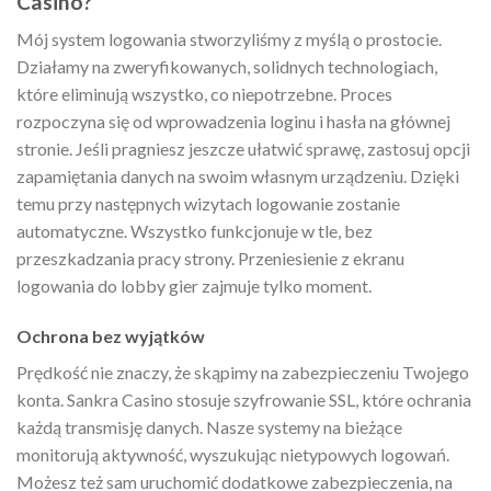
Casino?
Mój system logowania stworzyliśmy z myślą o prostocie.
Działamy na zweryfikowanych, solidnych technologiach,
które eliminują wszystko, co niepotrzebne. Proces
rozpoczyna się od wprowadzenia loginu i hasła na głównej
stronie. Jeśli pragniesz jeszcze ułatwić sprawę, zastosuj opcji
zapamiętania danych na swoim własnym urządzeniu. Dzięki
temu przy następnych wizytach logowanie zostanie
automatyczne. Wszystko funkcjonuje w tle, bez
przeszkadzania pracy strony. Przeniesienie z ekranu
logowania do lobby gier zajmuje tylko moment.
Ochrona bez wyjątków
Prędkość nie znaczy, że skąpimy na zabezpieczeniu Twojego
konta. Sankra Casino stosuje szyfrowanie SSL, które ochrania
każdą transmisję danych. Nasze systemy na bieżące
monitorują aktywność, wyszukując nietypowych logowań.
Możesz też sam uruchomić dodatkowe zabezpieczenia, na