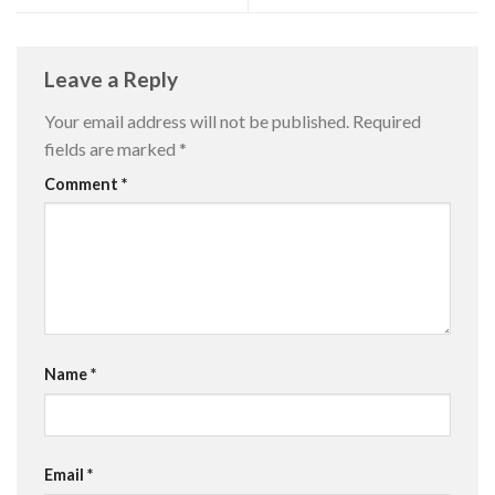
Leave a Reply
Your email address will not be published.
Required
fields are marked
*
Comment
*
Name
*
Email
*