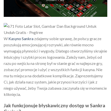
W
Kasyno Sankra
zdajemy sobie sprawę, że polscy gracze
poszukują emocjonującej rozrywki, ale równie mocno
wymagają płynności i wygody. Dlatego stworzyliśmy skrajnie
intuicyjny i szybki proces logowania. Zależy nam, żebyś od
razu po wejściu na stronę był w stanie grać w najlepsze gry,
zobaczyć promocje i użyć z wszystkich funkcji kasyna. Nie
ma tu miejsca na dodatkowe komplikacje. Zaprezentujemy
Ci, jak działa nasz system, jakie przynosi korzyści i jak z
niego używać, żeby Twoja zabawa zaczynała się w momencie
kliknięcia.
Jak funkcjonuje błyskawiczny dostęp w Sankra