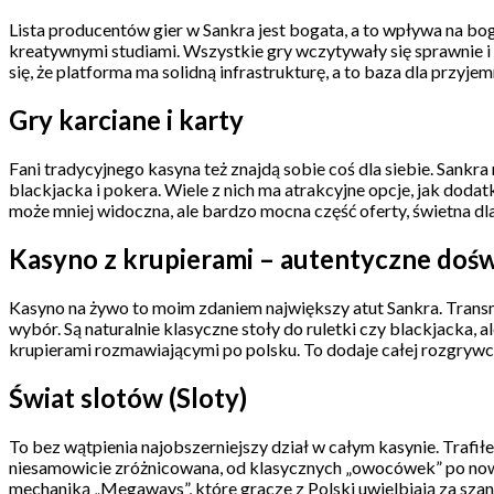
Lista producentów gier w Sankra jest bogata, a to wpływa na b
kreatywnymi studiami. Wszystkie gry wczytywały się sprawnie i d
się, że platforma ma solidną infrastrukturę, a to baza dla przyje
Gry karciane i karty
Fani tradycyjnego kasyna też znajdą sobie coś dla siebie. Sank
blackjacka i pokera. Wiele z nich ma atrakcyjne opcje, jak dod
może mniej widoczna, ale bardzo mocna część oferty, świetna dla
Kasyno z krupierami – autentyczne doś
Kasyno na żywo to moim zdaniem największy atut Sankra. Transmis
wybór. Są naturalnie klasyczne stoły do ruletki czy blackjacka,
krupierami rozmawiającymi po polsku. To dodaje całej rozgrywce
Świat slotów (Sloty)
To bez wątpienia najobszerniejszy dział w całym kasynie. Trafi
niesamowicie zróżnicowana, od klasycznych „owocówek” po nowoc
mechaniką „Megaways”, które gracze z Polski uwielbiają za sza