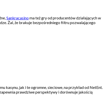
żne,
Sankracasino
ma też gry od producentów działających w
ze. Żal, że brakuje bezpośredniego filtru pozwalającego
 kasynu, jak i te ogromne, sieciowe, na przykład od NetEnt.
ia zapewnia prawdziwe perspektywy i dorównuje jakością