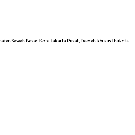
tan Sawah Besar, Kota Jakarta Pusat, Daerah Khusus Ibukota