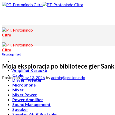
Skip
to
content
Uncategorized
Moja eksploracja po bibliotece gier San
Amplifier Karaoke
Cable
Posted on
May 13, 2026
by
admin@protonindo
Driver Tweeter
Microphone
Mixer
Mixer Power
Power Amplifier
Sound Management
Speaker
Speaker Aktif Portable