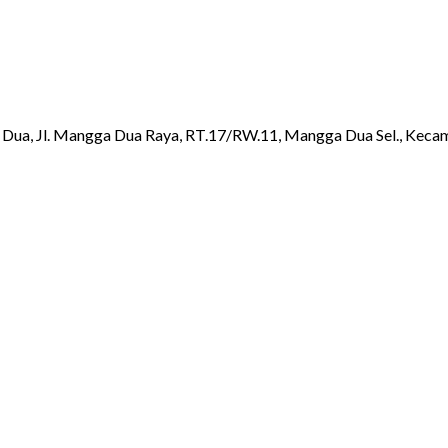
ua, Jl. Mangga Dua Raya, RT.17/RW.11, Mangga Dua Sel., Kecama