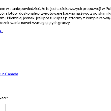
tem w stanie powiedzieć, że to jedna ciekawszych propozycji w Pol
r slotów, doskonale przygotowane kasyno na żywo z polskimi kr
mi. Niemniej jednak, jeśli poszukujesz platformy z kompleksową of
 oczekiwania nawet wymagających graczy.
nk
.
e in Canada
rked
*