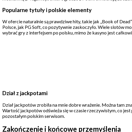
Popularne tytuły i polskie elementy
W ofercie naturalnie są prawdziwe hity, takie jak „Book of Dead”
Polsce, jak PG Soft, co pozytywnie zaskoczyło. Wiele slotów m
wybrać gry z interfejsem po polsku, mimo że kasyno jest całkowi
Dział z jackpotami
Dział jackpotów zrobiła na mnie dobre wrażenie. Można tam zna
Wartość jackpotów odświeża się w czasie rzeczywistym, co jest 
pozostałym polskim serwisom.
Zakończenie i końcowe przemyślenia