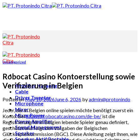
Skip
to
content
Uncategorized
Robocat Casino Kontoerstellung sowie
Verifizierung in Belgien
Amplifier Karaoke
Cable
Driver Tweeter
Posted on
May 10, 2026
June 6, 2026
by
admin@protonindo
Microphone
Mixer
Jeder, der in Belgien online spielen möchte benötigt zuerst ein
Mixer Power
Konto. Bei
https://rrobocatcasino.com/de-be/
ist die
Power Amplifier
Registrierung für in Belgien lebende Spieler genau definiert,
Sound Management
geschützt und folgt den Vorgaben der Belgischen
Speaker
Glücksspielkommission (BGC). Diese Anleitung zeigt Ihnen, wie
Speaker Aktif Portable
die Registrierung funktioniert und die wichtigen Schritte zur