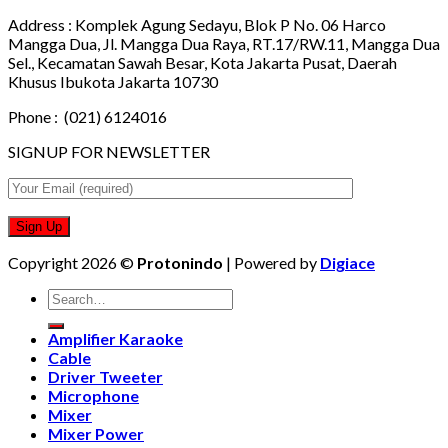
Address :
Komplek Agung Sedayu, Blok P No. 06 Harco
Mangga Dua, Jl. Mangga Dua Raya, RT.17/RW.11, Mangga Dua
Sel., Kecamatan Sawah Besar, Kota Jakarta Pusat, Daerah
Khusus Ibukota Jakarta 10730
Phone :
(021) 6124016
SIGNUP FOR NEWSLETTER
Copyright 2026 ©
Protonindo
| Powered by
Digiace
Search
for:
Amplifier Karaoke
Cable
Driver Tweeter
Microphone
Mixer
Mixer Power