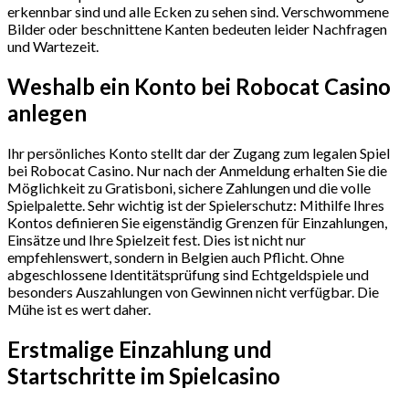
erkennbar sind und alle Ecken zu sehen sind. Verschwommene
Bilder oder beschnittene Kanten bedeuten leider Nachfragen
und Wartezeit.
Weshalb ein Konto bei Robocat Casino
anlegen
Ihr persönliches Konto stellt dar der Zugang zum legalen Spiel
bei Robocat Casino. Nur nach der Anmeldung erhalten Sie die
Möglichkeit zu Gratisboni, sichere Zahlungen und die volle
Spielpalette. Sehr wichtig ist der Spielerschutz: Mithilfe Ihres
Kontos definieren Sie eigenständig Grenzen für Einzahlungen,
Einsätze und Ihre Spielzeit fest. Dies ist nicht nur
empfehlenswert, sondern in Belgien auch Pflicht. Ohne
abgeschlossene Identitätsprüfung sind Echtgeldspiele und
besonders Auszahlungen von Gewinnen nicht verfügbar. Die
Mühe ist es wert daher.
Erstmalige Einzahlung und
Startschritte im Spielcasino