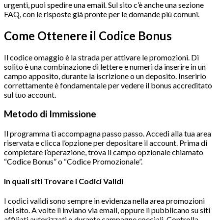
urgenti, puoi spedire una email. Sul sito c’è anche una sezione
FAQ, con le risposte già pronte per le domande più comuni.
Come Ottenere il Codice Bonus
Il codice omaggio è la strada per attivare le promozioni. Di
solito è una combinazione di lettere e numeri da inserire in un
campo apposito, durante la iscrizione o un deposito. Inserirlo
correttamente è fondamentale per vedere il bonus accreditato
sul tuo account.
Metodo di Immissione
Il programma ti accompagna passo passo. Accedi alla tua area
riservata e clicca l’opzione per depositare il account. Prima di
completare l’operazione, trova il campo opzionale chiamato
“Codice Bonus” o “Codice Promozionale”.
In quali siti Trovare i Codici Validi
I codici validi sono sempre in evidenza nella area promozioni
del sito. A volte li inviano via email, oppure li pubblicano su siti
affiliati autorizzati o durante campagne speciali. Controlla