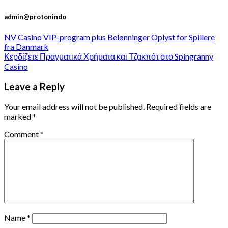
admin@protonindo
NV Casino VIP-program plus Belønninger Oplyst for Spillere
fra Danmark
Κερδίζετε Πραγματικά Χρήματα και Τζακπότ στο Spingranny
Casino
Leave a Reply
Your email address will not be published.
Required fields are
marked
*
Comment
*
Name
*