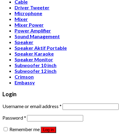
Cable
Driver Tweeter
Microphone
Mixer
Mixer Power
Power Amplifier
Sound Management
Speaker
Speaker Aktif Portable
Speaker Karaoke
Speaker Monitor
Subwoofer 10 inch
Subwoofer 12 inch
Crimson
Embassy
Login
Username or email address
*
Password
*
Remember me
Log in