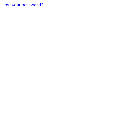
Lost your password?