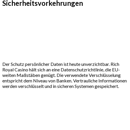
Sicherheitsvorkehrungen
Der Schutz persönlicher Daten ist heute unverzichtbar. Rich
Royal Casino hält sich an eine Datenschutzrichtlinie, die EU-
weiten Maßstäben genügt. Die verwendete Verschlüsselung
entspricht dem Niveau von Banken. Vertrauliche Informationen
werden verschlüsselt und in sicheren Systemen gespeichert.