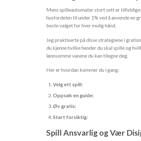
Mens spilleautomater stort sett er tilfeldige,
husfordelen til under 1% ved å anvende en g
beste valget for hver mulig hånd.
Jeg praktiserte på disse strategiene i gratis
du kjenne hvilke hender du skal spille og hvilk
lønnsomme vanene du kan tilegne deg.
Her er hvordan kommer du i gang:
Velg ett spill:
Oppsøk en guide:
Øv gratis:
Start forsiktig:
Spill Ansvarlig og Vær Disi