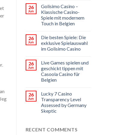
Golisimo Casino –
26
et
Jun
Klassische Casino-
ler
Spiele mit modernem
Touch in Belgien
Die besten Spiele: Die
26
Jun
exklusive Spielauswahl
im Golisimo Casino
Live Games spielen und
26
r.
Jun
geschickt tippen mit
Casoola Casino für
Belgien
kan
Lucky 7 Casino
26
 Jeg
Jun
Transparency Level
Assessed by Germany
Skeptic
RECENT COMMENTS