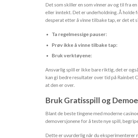
Det som skiller en som vinner av og til fra en
eller inntekt. Det er underholdning. Å holde f
desperat etter å vinne tilbake tap, er det et 
Ta regelmessige pauser:
Prøv ikke å vinne tilbake tap:
Bruk verktøyene:
Ansvarlig spill er ikke bare riktig, det er og
kan gi bedre resultater over tid på Rainbet C
at den er over.
Bruk Gratisspill og Demoer
Blant de beste tingene med moderne casinoer s
demoversjonene for å teste nye spill, begripe
Dette er uvurderlig når du eksperimenterer me