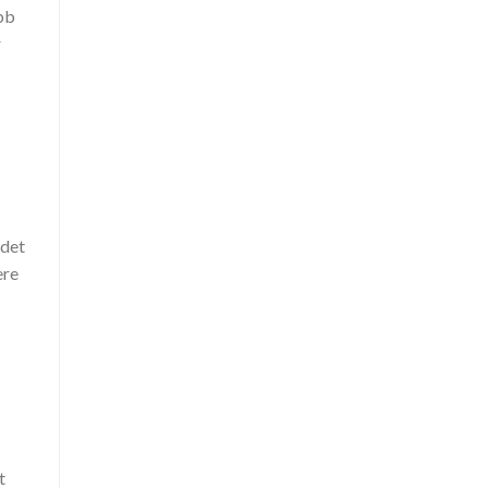
obb
r
 det
ere
t