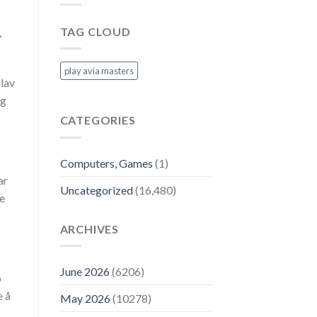
TAG CLOUD
,
play avia masters
 lav
ig
CATEGORIES
Computers, Games
(1)
ar
Uncategorized
(16,480)
de
ARCHIVES
June 2026
(6206)
o
e å
May 2026
(10278)