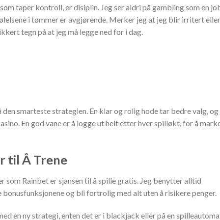
 som taper kontroll, er disiplin. Jeg ser aldri på gambling som en j
ølelsene i tømmer er avgjørende. Merker jeg at jeg blir irritert elle
sikkert tegn på at jeg må legge ned for i dag.
så den smarteste strategien. En klar og rolig hode tar bedre valg, og
asino. En god vane er å logge ut helt etter hver spilløkt, for å mark
 til Å Trene
om Rainbet er sjansen til å spille gratis. Jeg benytter alltid
 bonusfunksjonene og bli fortrolig med alt uten å risikere penger.
d en ny strategi, enten det er i blackjack eller på en spilleautoma