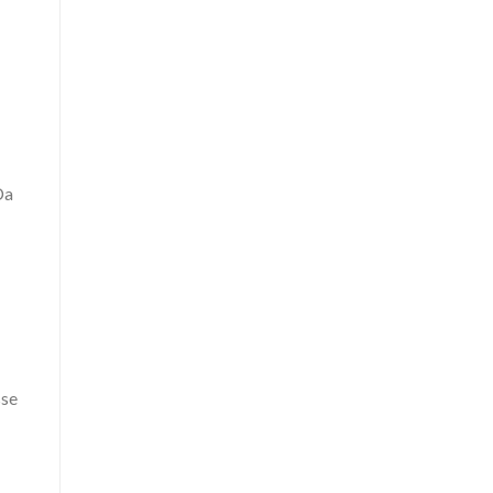
Da
sse