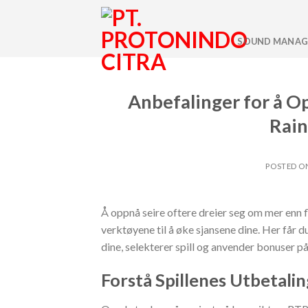
Skip
to
content
SOUND MANAG
Anbefalinger for å O
Rain
POSTED 
Å oppnå seire oftere dreier seg om mer enn fl
verktøyene til å øke sjansene dine. Her får
dine, selekterer spill og anvender bonuser på 
Forstå Spillenes Utbetali