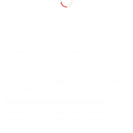
La creazione dell’account su Spinit Casino è veloce. In un
attimo si può entrare in azione. È necessario accedere a il sito
ufficiale e completare il modulo con i propri dati personali. È
fondamentale che queste informazioni siano precise e
combacino con quelle del documento d’identità, per
agevolare le eventuali verifiche. Dopo aver registrato
l’account, non resta che realizzare il primo deposito. Le scelte
a portata dei residenti in Italia sono varie: carte di credito,
bonifico bancario, portafogli elettronici.
Perché Preferire Spinit Casino in Italia
La selezione di un casino online si basa su tre pilastri:
protezione, varietà e supporto. Spinit Casino agisce con
licenza ADM, l’Agenzia delle Dogane e dei Monopoli. Questo