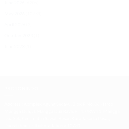
June 2026
(6206)
May 2026
(10278)
April 2026
(3)
October 2023
(1)
June 2023
(1)
PROTONINDO
Address :
Komplek Agung Sedayu, Blok P No. 06 Harco
Mangga Dua, Jl. Mangga Dua Raya, RT.17/RW.11, Mangga
Dua Sel., Kecamatan Sawah Besar, Kota Jakarta Pusat,
Daerah Khusus Ibukota Jakarta 10730