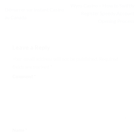
Wyns Casino – How to Swiftly
Démarrer sur Instant Casino
Register Speedy Account
au Canada
Opening Process
Leave a Reply
Your email address will not be published.
Required
fields are marked
*
Comment
*
Name
*