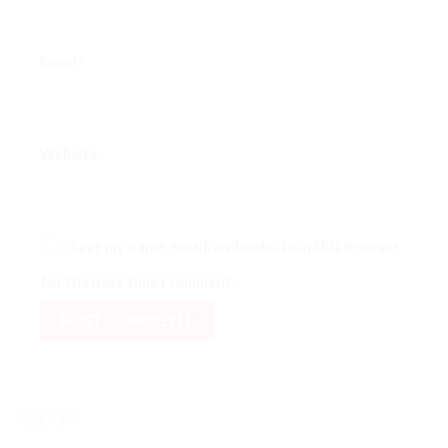
Email
*
Website
Save my name, email, and website in this browser
for the next time I comment.
ABOUT