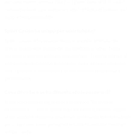
possono essere necessari da 1 a 3 giorni lavorativi. Il casinò
comunque lavora per elaborare ogni richiesta di prelievo nel
minore tempo possibile.
Spinit Casino ha un’app per smartphone?
Spinit Casino offre un’esperienza su mobile ottimale che
opera dal browser stesso del tuo telefono o tablet. Non è
necessario scaricare alcuna applicazione. Ti basta entrare al
sito web dal dispositivo mobile per avere a portata di mano
tutti i giochi e le funzionalità, in una versione responsive e
performante.
Cosa devo fare se ho dimenticato la password?
Nella schermata di login, clicca sulla voce “Password
dimenticata?”. Dovrai quindi digitare l’indirizzo email legato
al tuo account. Riceverai una email contenente le informazioni
per creare una nuova password in tutta sicurezza e rientrare
nel tuo conto.