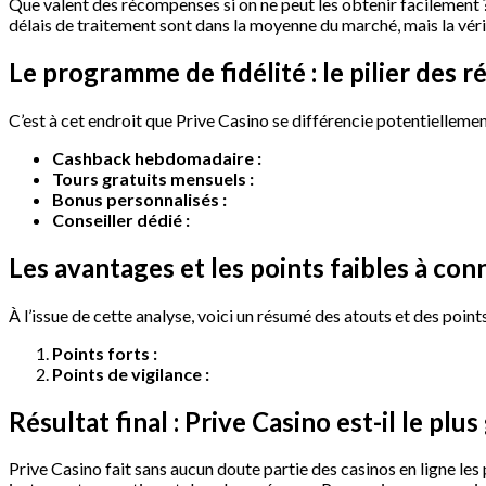
Que valent des récompenses si on ne peut les obtenir facilement ?
délais de traitement sont dans la moyenne du marché, mais la véri
Le programme de fidélité : le pilier des
C’est à cet endroit que Prive Casino se différencie potentielleme
Cashback hebdomadaire :
Tours gratuits mensuels :
Bonus personnalisés :
Conseiller dédié :
Les avantages et les points faibles à con
À l’issue de cette analyse, voici un résumé des atouts et des point
Points forts :
Points de vigilance :
Résultat final : Prive Casino est-il le plus
Prive Casino fait sans aucun doute partie des casinos en ligne le