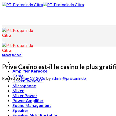
Skip
to
content
Uncategorized
Prive Casino est-il le casino le plus grati
Amplifier Karaoke
Cable
Posted on
May 13, 2026
by
admin@protonindo
Driver Tweeter
Microphone
Mixer
Mixer Power
Power Amplifier
Sound Management
Speaker
Speaker Aktif Portable