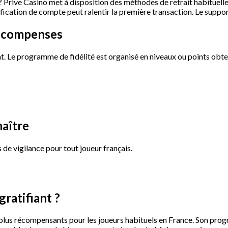
 Prive Casino met à disposition des méthodes de retrait habituelles
fication de compte peut ralentir la première transaction. Le suppor
 récompenses
nt. Le programme de fidélité est organisé en niveaux ou points obte
naître
s de vigilance pour tout joueur français.
 gratifiant ?
s plus récompensants pour les joueurs habituels en France. Son prog