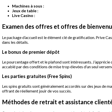
Machines à sous :
Jeux de table :
Live Casino :
Examen des offres et offres de bienven
Le package d’accueil est le élément clé de gratification. Prive C
dans les détails.
Le bonus de premier dépôt
Le pourcentage offert et le plafond sont intéressants. J’appréci
accablé par des conditions de mise trop élevées d’un seul versem
Les parties gratuites (Free Spins)
Les spins gratuits sont généralement accordés sur des jeux de ma
offrant de réellement jouir de vos succès.
Méthodes de retrait et assistance client