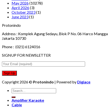
May 2026
(10278)
April 2026
(3)
October 2023
(1)
June 2023
(1)
Protonindo
Address :
Komplek Agung Sedayu, Blok P No. 06 Harco Mangga D
Jakarta 10730
Phone :
(021) 6124016
SIGNUP FOR NEWSLETTER
Copyright 2026 ©
Protonindo
| Powered by
Digiace
Search
for:
Amplifier Karaoke
Cable