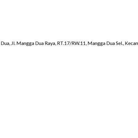
ua, Jl. Mangga Dua Raya, RT.17/RW.11, Mangga Dua Sel., Kecama