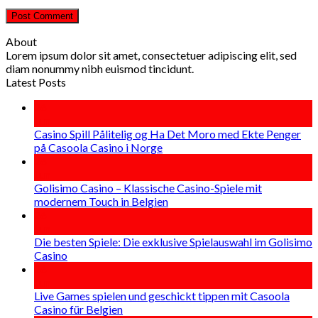
About
Lorem ipsum dolor sit amet, consectetuer adipiscing elit, sed
diam nonummy nibh euismod tincidunt.
Latest Posts
26
Jun
Casino Spill Pålitelig og Ha Det Moro med Ekte Penger
på Casoola Casino i Norge
26
Jun
Golisimo Casino – Klassische Casino-Spiele mit
modernem Touch in Belgien
26
Jun
Die besten Spiele: Die exklusive Spielauswahl im Golisimo
Casino
26
Jun
Live Games spielen und geschickt tippen mit Casoola
Casino für Belgien