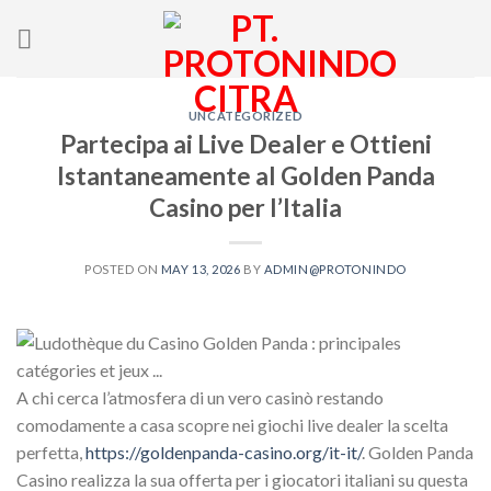
Skip
to
content
UNCATEGORIZED
Partecipa ai Live Dealer e Ottieni
Istantaneamente al Golden Panda
Casino per l’Italia
POSTED ON
MAY 13, 2026
BY
ADMIN@PROTONINDO
A chi cerca l’atmosfera di un vero casinò restando
comodamente a casa scopre nei giochi live dealer la scelta
perfetta,
https://goldenpanda-casino.org/it-it/
. Golden Panda
Casino realizza la sua offerta per i giocatori italiani su questa