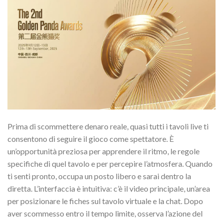
Prima di scommettere denaro reale, quasi tutti i tavoli live ti
consentono di seguire il gioco come spettatore. È
un’opportunità preziosa per apprendere il ritmo, le regole
specifiche di quel tavolo e per percepire l’atmosfera. Quando
ti senti pronto, occupa un posto libero e sarai dentro la
diretta. L’interfaccia è intuitiva: c’è il video principale, un’area
per posizionare le fiches sul tavolo virtuale e la chat. Dopo
aver scommesso entro il tempo limite, osserva l’azione del