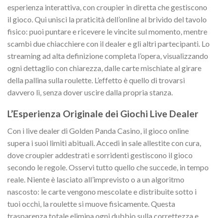
esperienza interattiva, con croupier in diretta che gestiscono
il gioco. Qui unisci la praticità dell’online al brivido del tavolo
fisico: puoi puntare e ricevere le vincite sul momento, mentre
scambi due chiacchiere con il dealer e gli altri partecipanti. Lo
streaming ad alta definizione completa l’opera, visualizzando
ogni dettaglio con chiarezza, dalle carte mischiate al girare
della pallina sulla roulette. L’effetto è quello di trovarsi
davvero lì, senza dover uscire dalla propria stanza.
L’Esperienza Originale dei Giochi Live Dealer
Con i live dealer di Golden Panda Casino, il gioco online
supera i suoi limiti abituali. Accedi in sale allestite con cura,
dove croupier addestrati e sorridenti gestiscono il gioco
secondo le regole. Osservi tutto quello che succede, in tempo
reale. Niente è lasciato all’imprevisto o a un algoritmo
nascosto: le carte vengono mescolate e distribuite sotto i
tuoi occhi, la roulette si muove fisicamente. Questa
trasparenza totale elimina ogni dubbio sulla correttezza e