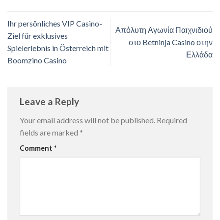
Ihr persönliches VIP Casino-
Απόλυτη Αγωνία Παιχνιδιού
Ziel für exklusives
στο Betninja Casino στην
Spielerlebnis in Österreich mit
Ελλάδα
Boomzino Casino
Leave a Reply
Your email address will not be published.
Required
fields are marked
*
Comment
*