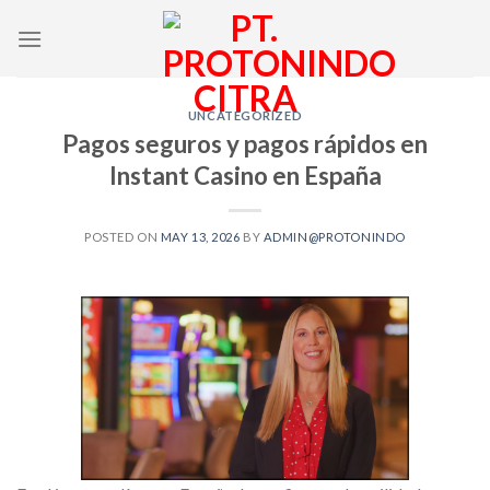
Skip
to
content
UNCATEGORIZED
Pagos seguros y pagos rápidos en
Instant Casino en España
POSTED ON
MAY 13, 2026
BY
ADMIN@PROTONINDO