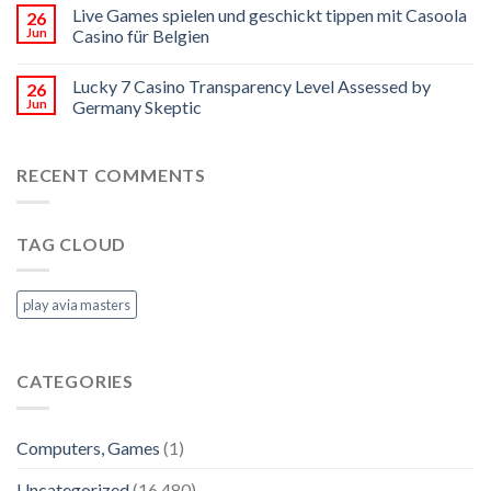
Live Games spielen und geschickt tippen mit Casoola
26
Jun
Casino für Belgien
Lucky 7 Casino Transparency Level Assessed by
26
Jun
Germany Skeptic
RECENT COMMENTS
TAG CLOUD
play avia masters
CATEGORIES
Computers, Games
(1)
Uncategorized
(16,480)