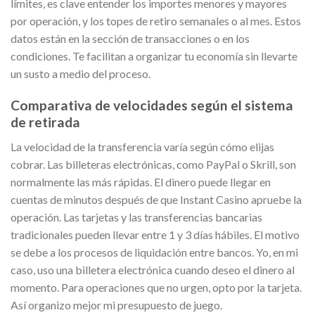
límites, es clave entender los importes menores y mayores
por operación, y los topes de retiro semanales o al mes. Estos
datos están en la sección de transacciones o en los
condiciones. Te facilitan a organizar tu economía sin llevarte
un susto a medio del proceso.
Comparativa de velocidades según el sistema
de retirada
La velocidad de la transferencia varía según cómo elijas
cobrar. Las billeteras electrónicas, como PayPal o Skrill, son
normalmente las más rápidas. El dinero puede llegar en
cuentas de minutos después de que Instant Casino apruebe la
operación. Las tarjetas y las transferencias bancarias
tradicionales pueden llevar entre 1 y 3 días hábiles. El motivo
se debe a los procesos de liquidación entre bancos. Yo, en mi
caso, uso una billetera electrónica cuando deseo el dinero al
momento. Para operaciones que no urgen, opto por la tarjeta.
Así organizo mejor mi presupuesto de juego.