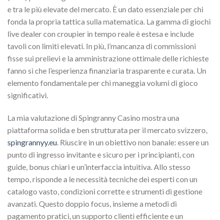
e tra le più elevate del mercato. È un dato essenziale per chi
fonda la propria tattica sulla matematica. La gamma di giochi
live dealer con croupier in tempo reale è estesa e include
tavoli con limiti elevati. In più, l’mancanza di commissioni
fisse sui prelievi e la amministrazione ottimale delle richieste
fanno sì che l’esperienza finanziaria trasparente e curata. Un
elemento fondamentale per chi maneggia volumi di gioco
significativi.
La mia valutazione di Spingranny Casino mostra una
piattaforma solida e ben strutturata per il mercato svizzero,
spingrannyy.eu
. Riuscire in un obiettivo non banale: essere un
punto di ingresso invitante e sicuro per i principianti, con
guide, bonus chiari e un’interfaccia intuitiva. Allo stesso
tempo, risponde a le necessità tecniche dei esperti con un
catalogo vasto, condizioni corrette e strumenti di gestione
avanzati. Questo doppio focus, insieme a metodi di
pagamento pratici, un supporto clienti efficiente e un