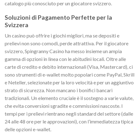
catalogo più conosciuto per un giocatore svizzero.
Soluzioni di Pagamento Perfette per la
Svizzera
Un casino può offrire i giochi migliori, ma se depositi e
prelievi non sono comodi, perde attrattiva. Per il giocatore
svizzero, Spingranny Casino ha messo insieme un ampia
gamma di opzioni in linea con le abitudini locali. Oltre alle
carte di credito e debito internazionali (Visa, Mastercard), ci
sono strumenti di e-wallet molto popolari come PayPal, Skrill
e Neteller, selezionate per la loro velocità e per un aggiuntivo
strato di sicurezza. Non mancano i bonifici bancari
tradizionali. Un elemento cruciale è il sostegno a varie valute,
che evita conversioni sgradite e commissioni nascoste. I
tempi per i prelievi rientrano negli standard del settore (dalle
24 alle 48 ore per le approvazioni), con l’immediatezza tipica
delle opzioni e-wallet.