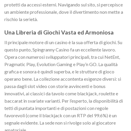
protetti da accessi esterni. Navigando sul sito, si percepisce
un ambiente professionale, dove il divertimento non mette a
rischio la serietà.
Una Libreria di Giochi Vasta ed Armoniosa
Il principale motore di un casino è la sua offerta di giochi. Su
questo punto, Spingranny Casino fa un eccellente lavoro.
Opera con numerosi sviluppatori principali, tra cui NetEnt,
Pragmatic Play, Evolution Gaming e Play’n GO. La qualità
grafica e sonora è quindi superba, e le strutture di gioco
operano bene. La collezione accontenta esigenze diversi: si
passa dagli slot video con storie avvincenti e bonus
innovativi, ai classici da tavolo come blackjack, roulette e
baccarat in svariate varianti. Per l’esperto, la disponibilità di
tetti di puntata importanti e di postazioni con regole
favorevoli (come il blackjack con un RTP del 99.6%) è un
segnale evidente. La sede non si rivolge solo al giocatore
amatoriale.