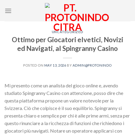
Skip
to
content
UNCATEGORIZED
Ottimo per Giocatori elvetici, Novizi
ed Navigati, al Spingranny Casino
POSTED ON
MAY 13, 2026
BY
ADMIN@PROTONINDO
Mi presento come un analista del gioco online e, avendo
studiato Spingranny Casino con attenzione, posso dire che
questa piattaforma propone un valore notevole per la
Svizzera. Ciò che colpisce è il suo equilibrio. Spingranny si
presenta chiaro e semplice per chi è alle prime armi, senza per
questo rinunciare a la ricchezza di funzioni che richiedono i
giocatori più navigati. Notare un operatore applicarsi con