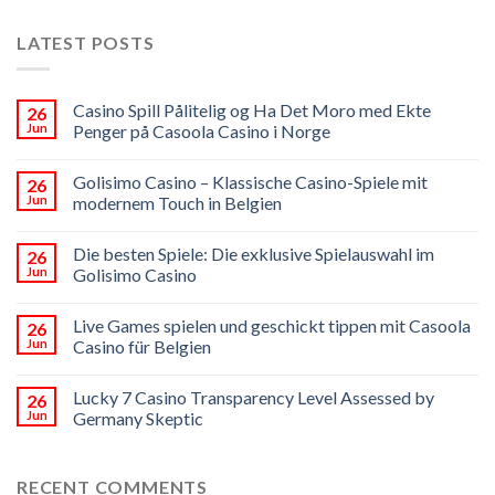
LATEST POSTS
Casino Spill Pålitelig og Ha Det Moro med Ekte
26
Jun
Penger på Casoola Casino i Norge
Golisimo Casino – Klassische Casino-Spiele mit
26
Jun
modernem Touch in Belgien
Die besten Spiele: Die exklusive Spielauswahl im
26
Jun
Golisimo Casino
Live Games spielen und geschickt tippen mit Casoola
26
Jun
Casino für Belgien
Lucky 7 Casino Transparency Level Assessed by
26
Jun
Germany Skeptic
RECENT COMMENTS