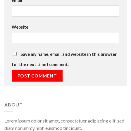
Email
*
Website
Save my name, email, and website in this browser
for the next time I comment.
ABOUT
Lorem ipsum dolor sit amet, consectetuer adipiscing elit, sed
diam nonummy nibh euismod tincidunt.