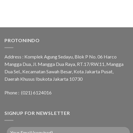
PROTONINDO
Address :
Komplek Agung Sedayu, Blok P No. 06 Harco
Mangga Dua, Jl. Mangga Dua Raya, RT.17/RW.11, Mangga
Dua Sel., Kecamatan Sawah Besar, Kota Jakarta Pusat,
Daerah Khusus Ibukota Jakarta 10730
Phone :
(021) 6124016
SIGNUP FOR NEWSLETTER