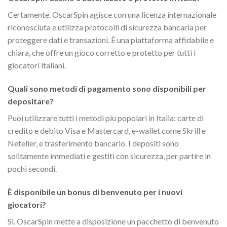
Certamente. OscarSpin agisce con una licenza internazionale
riconosciuta e utilizza protocolli di sicurezza bancaria per
proteggere dati e transazioni. È una piattaforma affidabile e
chiara, che offre un gioco corretto e protetto per tutti i
giocatori italiani.
Quali sono metodi di pagamento sono disponibili per
depositare?
Puoi utilizzare tutti i metodi più popolari in Italia: carte di
credito e debito Visa e Mastercard, e-wallet come Skrill e
Neteller, e trasferimento bancario. I depositi sono
solitamente immediati e gestiti con sicurezza, per partire in
pochi secondi.
È disponibile un bonus di benvenuto per i nuovi
giocatori?
Sì. OscarSpin mette a disposizione un pacchetto di benvenuto