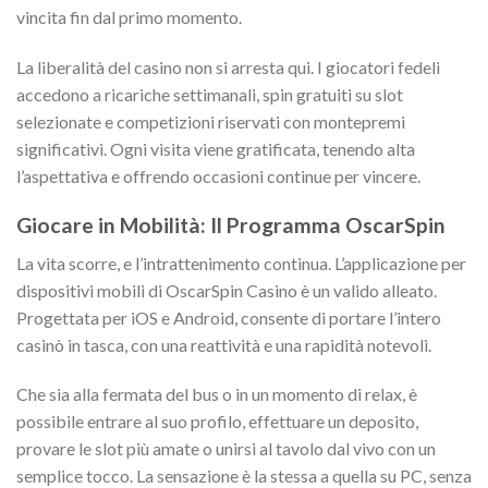
vincita fin dal primo momento.
La liberalità del casino non si arresta qui. I giocatori fedeli
accedono a ricariche settimanali, spin gratuiti su slot
selezionate e competizioni riservati con montepremi
significativi. Ogni visita viene gratificata, tenendo alta
l’aspettativa e offrendo occasioni continue per vincere.
Giocare in Mobilità: Il Programma OscarSpin
La vita scorre, e l’intrattenimento continua. L’applicazione per
dispositivi mobili di OscarSpin Casino è un valido alleato.
Progettata per iOS e Android, consente di portare l’intero
casinò in tasca, con una reattività e una rapidità notevoli.
Che sia alla fermata del bus o in un momento di relax, è
possibile entrare al suo profilo, effettuare un deposito,
provare le slot più amate o unirsi al tavolo dal vivo con un
semplice tocco. La sensazione è la stessa a quella su PC, senza