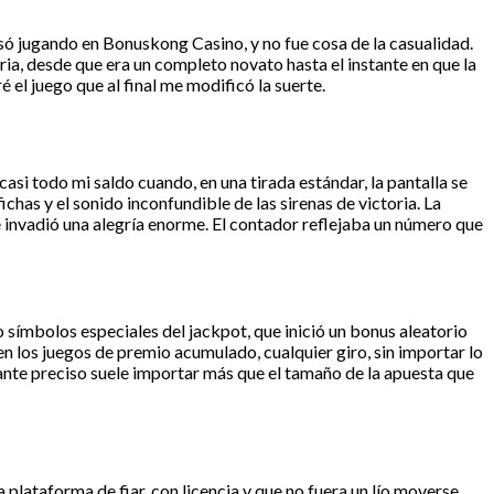
só jugando en Bonuskong Casino, y no fue cosa de la casualidad.
ria, desde que era un completo novato hasta el instante en que la
 el juego que al final me modificó la suerte.
si todo mi saldo cuando, en una tirada estándar, la pantalla se
has y el sonido inconfundible de las sirenas de victoria. La
 invadió una alegría enorme. El contador reflejaba un número que
o símbolos especiales del jackpot, que inició un bonus aleatorio
n los juegos de premio acumulado, cualquier giro, sin importar lo
tante preciso suele importar más que el tamaño de la apuesta que
plataforma de fiar, con licencia y que no fuera un lío moverse