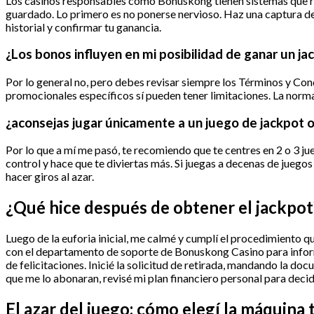
Los casinos responsables como Bonuskong tienen sistemas que regis
guardado. Lo primero es no ponerse nervioso. Haz una captura de p
historial y confirmar tu ganancia.
¿Los bonos influyen en mi posibilidad de ganar un ja
Por lo general no, pero debes revisar siempre los Términos y Con
promocionales específicos sí pueden tener limitaciones. La norma 
¿aconsejas jugar únicamente a un juego de jackpot o
Por lo que a mí me pasó, te recomiendo que te centres en 2 o 3 j
control y hace que te diviertas más. Si juegas a decenas de juego
hacer giros al azar.
¿Qué hice después de obtener el jackpot
Luego de la euforia inicial, me calmé y cumplí el procedimiento 
con el departamento de soporte de Bonuskong Casino para inform
de felicitaciones. Inicié la solicitud de retirada, mandando la do
que me lo abonaran, revisé mi plan financiero personal para decid
El azar del juego: cómo elegí la máquin