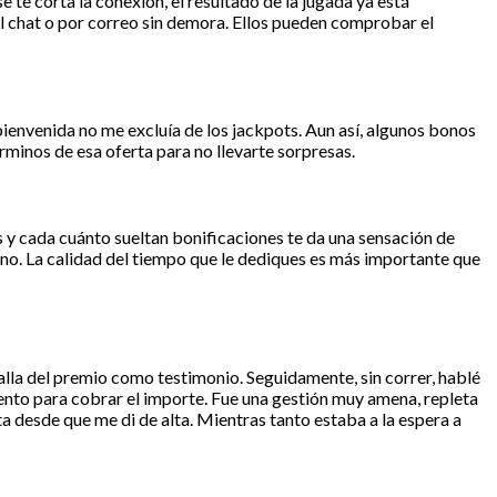
te corta la conexión, el resultado de la jugada ya está
el chat o por correo sin demora. Ellos pueden comprobar el
ienvenida no me excluía de los jackpots. Aun así, algunos bonos
rminos de esa oferta para no llevarte sorpresas.
s y cada cuánto sueltan bonificaciones te da una sensación de
guno. La calidad del tiempo que le dediques es más importante que
alla del premio como testimonio. Seguidamente, sin correr, hablé
nto para cobrar el importe. Fue una gestión muy amena, repleta
ta desde que me di de alta. Mientras tanto estaba a la espera a