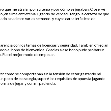
esivo que me atraían por su tema y por cómo se jugaban. Observé
do, en si me entretenía jugando de verdad. Tengo la certeza de que
cado a nadie en varias semanas, y cuyas características de
rencia con los temas de licencias y seguridad. También ofrecían
 todo el bono de bienvenida. Gracias a ese bono pude probar un
o. Fue el mejor modo de empezar.
 ver cómo se comportaban sin la tensión de estar gastando mi
un poco de estrategia, superé los requisitos de apuesta jugando
orma de jugar y con mi paciencia.