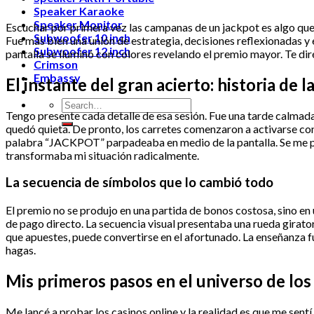
Speaker Karaoke
Speaker Monitor
Escuchar por primera vez las campanas de un jackpot es algo qu
Subwoofer 10 inch
Fue más bien una unión de estrategia, decisiones reflexionadas y 
Subwoofer 12 inch
pantalla se iluminó con colores revelando el premio mayor. Te diré
Crimson
Embassy
El instante del gran acierto: historia de l
Search
Tengo presente cada detalle de esa sesión. Fue una tarde calmada
for:
quedó quieta. De pronto, los carretes comenzaron a activarse con 
palabra “JACKPOT” parpadeaba en medio de la pantalla. Se me par
transformaba mi situación radicalmente.
La secuencia de símbolos que lo cambió todo
El premio no se produjo en una partida de bonos costosa, sino en 
de pago directo. La secuencia visual presentaba una rueda girator
que apuestes, puede convertirse en el afortunado. La enseñanza fu
hagas.
Mis primeros pasos en el universo de los
Me lancé a probar los casinos online y la realidad es que me sen