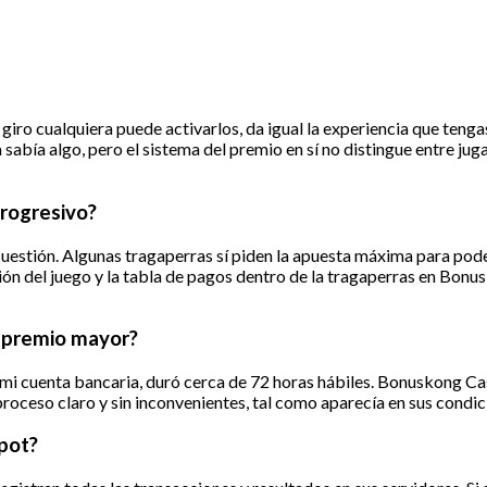
giro cualquiera puede activarlos, da igual la experiencia que tenga
abía algo, pero el sistema del premio en sí no distingue entre juga
progresivo?
estión. Algunas tragaperras sí piden la apuesta máxima para pode
ón del juego y la tabla de pagos dentro de la tragaperras en Bon
l premio mayor?
 en mi cuenta bancaria, duró cerca de 72 horas hábiles. Bonuskong
proceso claro y sin inconvenientes, tal como aparecía en sus condic
kpot?