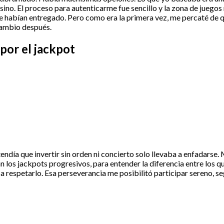
ino. El proceso para autenticarme fue sencillo y la zona de juegos r
e habían entregado. Pero como era la primera vez, me percaté de q
cambio después.
 por el jackpot
endía que invertir sin orden ni concierto solo llevaba a enfadarse.
los jackpots progresivos, para entender la diferencia entre los qu
a respetarlo. Esa perseverancia me posibilitó participar sereno, 