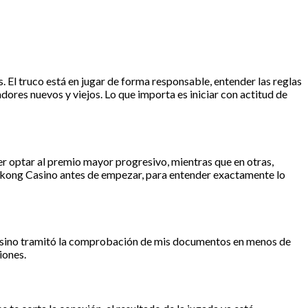
s. El truco está en jugar de forma responsable, entender las reglas
dores nuevos y viejos. Lo que importa es iniciar con actitud de
r optar al premio mayor progresivo, mientras que en otras,
uskong Casino antes de empezar, para entender exactamente lo
 Casino tramitó la comprobación de mis documentos en menos de
iones.