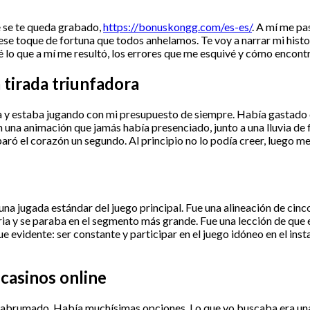
e se te queda grabado,
https://bonuskongg.com/es-es/
. A mí me pa
ese toque de fortuna que todos anhelamos. Te voy a narrar mi histo
 lo que a mí me resultó, los errores que me esquivé y cómo encontré
a tirada triunfadora
 y estaba jugando con mi presupuesto de siempre. Había gastado ca
una animación que jamás había presenciado, junto a una lluvia de fic
ó el corazón un segundo. Al principio no lo podía creer, luego me
una jugada estándar del juego principal. Fue una alineación de cinc
ia y se paraba en el segmento más grande. Fue una lección de que e
e evidente: ser constante y participar en el juego idóneo en el ins
 casinos online
tí abrumado. Había muchísimas opciones. Lo que yo buscaba era una 