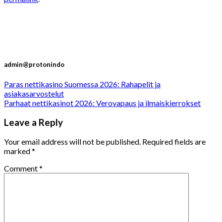
admin@protonindo
Paras nettikasino Suomessa 2026: Rahapelit ja
asiakasarvostelut
Parhaat nettikasinot 2026: Verovapaus ja ilmaiskierrokset
Leave a Reply
Your email address will not be published.
Required fields are
marked
*
Comment
*