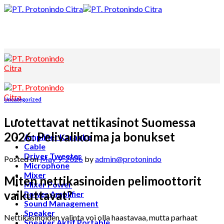
Skip
to
content
Uncategorized
Luotettavat nettikasinot Suomessa
2026: Pelivalikoima ja bonukset
Amplifier Karaoke
Cable
Driver Tweeter
Posted on
May 9, 2026
by
admin@protonindo
Microphone
Mixer
Miten nettikasinoiden pelimoottorit
Mixer Power
vaikuttavat?
Power Amplifier
Sound Management
Speaker
Nettikasinoiden valinta voi olla haastavaa, mutta parhaat
Speaker Aktif Portable