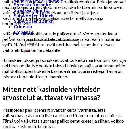
vaihtoehdot tarjoavat loistavia pelikokemuksia. Pelaajat voivat
Speaker Karaoke
nauttia laajasta pelivalikoimasta, joka kattaa niin kolikkopelit
Speaker Monitor
kuin pöytäpelitkin. Laadukkaat grafiikat ja sujuva
Subwoofer 10 inch
käyttöliittymä tekevät pelaamisesta miellyttävää ja
Subwoofer 12 inch
houkuttelevaa.
Crimson
Embassy
Miksi nettikasinoilla on niin paljon etuja? Verovapaus, laaja
pelivalikoima ja houkuttelevat bonukset ovat vain muutamia
Search
syitä. Nämä tekijät tekevät nettikasinosta houkuttelevan
for:
vaihtoehdon monille pelaajille.
Ilmaiskierrokset ja bonukset ovat tärkeitä markkinointikeinoja
nettikasinoilla. Ne houkuttelevat uusia pelaajia ja antavat heille
mahdollisuuden kokeilla kasinoa ilman suuria riskejä. Tämä on
loistava tapa aloittaa pelaaminen.
Miten nettikasinoiden yhteisön
arvostelut auttavat valinnassa?
Kasinoiden pelilitsenssit ovat tärkeitä. Varmista, että
valitsemasi kasino on lisensoitu ja että sen toiminta on laillista.
Tämä voi vaikuttaa suoraan pelikokemukseesi ja siihen, voitko
luottaa kasinon toimintaan.