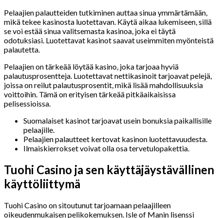
Pelaajien palautteiden tutkiminen auttaa sinua ymmärtämään,
mikä tekee kasinosta luotettavan. Käytä aikaa lukemiseen, sillä
se voi estää sinua valitsemasta kasinoa, joka ei täytä
odotuksiasi. Luotettavat kasinot saavat useimmiten myönteistä
palautetta.
Pelaajien on tärkeää löytää kasino, joka tarjoaa hyviä
palautusprosentteja. Luotettavat nettikasinoit tarjoavat pelejä,
joissa on reilut palautusprosentit, mikä lisää mahdollisuuksia
voittoihin. Tämä on erityisen tärkeää pitkäaikaisissa
pelisessioissa.
Suomalaiset kasinot tarjoavat usein bonuksia paikallisille
pelaajille.
Pelaajien palautteet kertovat kasinon luotettavuudesta.
Ilmaiskierrokset voivat olla osa tervetulopakettia.
Tuohi Casino ja sen käyttäjäystävällinen
käyttöliittymä
Tuohi Casino on sitoutunut tarjoamaan pelaajilleen
oikeudenmukaisen pelikokemuksen. Isle of Manin lisenssi