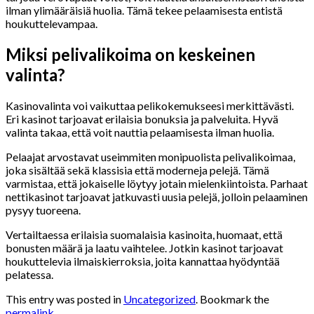
ilman ylimääräisiä huolia. Tämä tekee pelaamisesta entistä
houkuttelevampaa.
Miksi pelivalikoima on keskeinen
valinta?
Kasinovalinta voi vaikuttaa pelikokemukseesi merkittävästi.
Eri kasinot tarjoavat erilaisia bonuksia ja palveluita. Hyvä
valinta takaa, että voit nauttia pelaamisesta ilman huolia.
Pelaajat arvostavat useimmiten monipuolista pelivalikoimaa,
joka sisältää sekä klassisia että moderneja pelejä. Tämä
varmistaa, että jokaiselle löytyy jotain mielenkiintoista. Parhaat
nettikasinot tarjoavat jatkuvasti uusia pelejä, jolloin pelaaminen
pysyy tuoreena.
Vertailtaessa erilaisia suomalaisia kasinoita, huomaat, että
bonusten määrä ja laatu vaihtelee. Jotkin kasinot tarjoavat
houkuttelevia ilmaiskierroksia, joita kannattaa hyödyntää
pelatessa.
This entry was posted in
Uncategorized
. Bookmark the
permalink
.