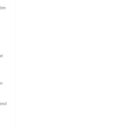
ten
at
en
iend