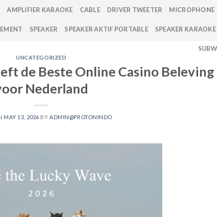
AMPLIFIER KARAOKE
CABLE
DRIVER TWEETER
MICROPHONE
EMENT
SPEAKER
SPEAKER AKTIF PORTABLE
SPEAKER KARAOKE
SUBW
UNCATEGORIZED
ft de Beste Online Casino Beleving
voor Nederland
ON
MAY 13, 2026
BY
ADMIN@PROTONINDO