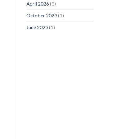
April 2026
(3)
October 2023
(1)
June 2023
(1)