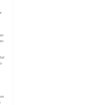
e
van
 en
dat
Zo
 en
e