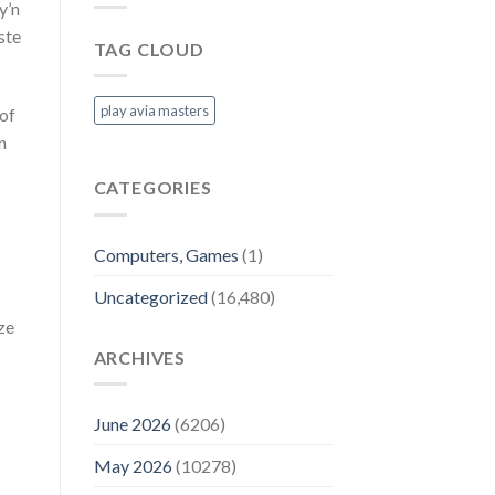
y’n
ste
TAG CLOUD
play avia masters
 of
n
CATEGORIES
Computers, Games
(1)
Uncategorized
(16,480)
ze
ARCHIVES
June 2026
(6206)
May 2026
(10278)