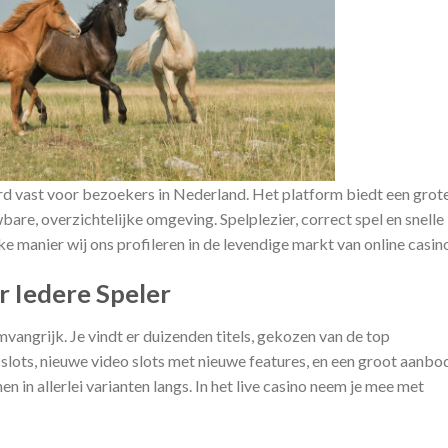
d vast voor bezoekers in Nederland. Het platform biedt een grot
are, overzichtelijke omgeving. Spelplezier, correct spel en snelle
lke manier wij ons profileren in de levendige markt van online casino
r Iedere Speler
vangrijk. Je vindt er duizenden titels, gekozen van de top
slots, nieuwe video slots met nieuwe features, en een groot aanbo
n in allerlei varianten langs. In het live casino neem je mee met