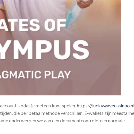
saccount, zodat je meteen kunt spelen,
https://luckywavecasinoo.nl
ijden, die per betaalmethode verschillen. E-wallets zijn meestal h
opname onderwerpen we aan een documentcontrole, een normale