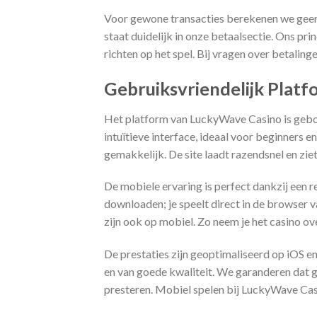
Voor gewone transacties berekenen we geen 
staat duidelijk in onze betaalsectie. Ons prin
richten op het spel. Bij vragen over betaling
Gebruiksvriendelijk Plat
Het platform van LuckyWave Casino is gebou
intuïtieve interface, ideaal voor beginners e
gemakkelijk. De site laadt razendsnel en ziet
De mobiele ervaring is perfect dankzij een r
downloaden; je speelt direct in de browser v
zijn ook op mobiel. Zo neem je het casino ov
De prestaties zijn geoptimaliseerd op iOS en
en van goede kwaliteit. We garanderen dat g
presteren. Mobiel spelen bij LuckyWave Casi