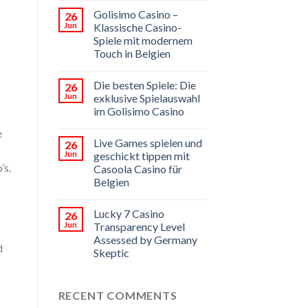
Golisimo Casino –
26
Jun
Klassische Casino-
Spiele mit modernem
Touch in Belgien
Die besten Spiele: Die
26
Jun
exklusive Spielauswahl
im Golisimo Casino
e
Live Games spielen und
26
Jun
geschickt tippen mit
’s.
Casoola Casino für
Belgien
Lucky 7 Casino
26
Jun
Transparency Level
Assessed by Germany
d
Skeptic
RECENT COMMENTS