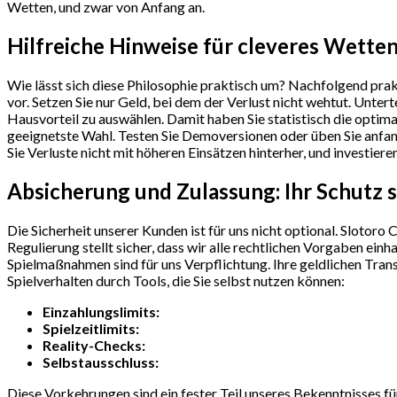
Wetten, und zwar von Anfang an.
Hilfreiche Hinweise für cleveres Wette
Wie lässt sich diese Philosophie praktisch um? Nachfolgend prak
vor. Setzen Sie nur Geld, bei dem der Verlust nicht wehtut. Untert
Hausvorteil zu auswählen. Damit haben Sie statistisch die optima
geeignetste Wahl. Testen Sie Demoversionen oder üben Sie anfan
Sie Verluste nicht mit höheren Einsätzen hinterher, und investiere
Absicherung und Zulassung: Ihr Schutz st
Die Sicherheit unserer Kunden ist für uns nicht optional. Sloto
Regulierung stellt sicher, dass wir alle rechtlichen Vorgaben ei
Spielmaßnahmen sind für uns Verpflichtung. Ihre geldlichen Tran
Spielverhalten durch Tools, die Sie selbst nutzen können:
Einzahlungslimits:
Spielzeitlimits:
Reality-Checks:
Selbstausschluss:
Diese Vorkehrungen sind ein fester Teil unseres Bekenntnisses f