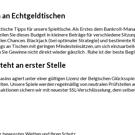
n an Echtgeldtischen
tische Tipps für unsere Spieltische. Als Erstes dem Bankroll-Mana
eilen Sie dieses Budget in kleinere Beträge für verschiedene Sitzung
len Chancen. Blackjack (bei optimaler Strategie) und bestimmte Ro
gs an Tischen mit geringen Mindesteinsätzen, um sich einzuarbeit
n Sie Gewinne nicht direkt wieder gänzlich . Ruhe ist der beste Begl
eht an erster Stelle
ro Casino agiert unter einer gültigen Lizenz der Belgischen Glück
nhalten. Unsere Spiele werden regelmäßig von neutralen Prüfstellen
saktionen sichern wir mit neuester SSL-Verschlüsselung, dem selb
ür bewusstes Wetten und Ihren Schutz.