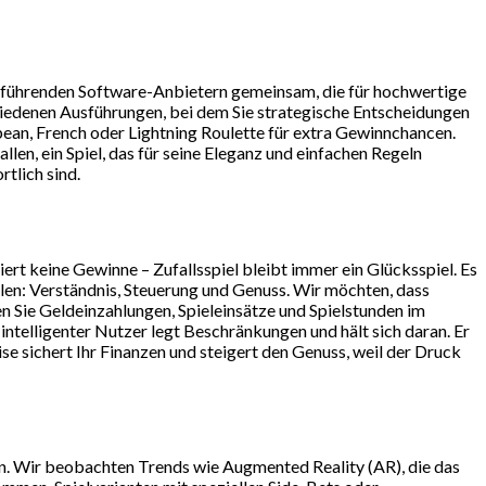
it führenden Software-Anbietern gemeinsam, die für hochwertige
chiedenen Ausführungen, bei dem Sie strategische Entscheidungen
opean, French oder Lightning Roulette für extra Gewinnchancen.
en, ein Spiel, das für seine Eleganz und einfachen Regeln
tlich sind.
ert keine Gewinne – Zufallsspiel bleibt immer ein Glücksspiel. Es
ulen: Verständnis, Steuerung und Genuss. Wir möchten, dass
n Sie Geldeinzahlungen, Spieleinsätze und Spielstunden im
 intelligenter Nutzer legt Beschränkungen und hält sich daran. Er
se sichert Ihr Finanzen und steigert den Genuss, weil der Druck
ein. Wir beobachten Trends wie Augmented Reality (AR), die das