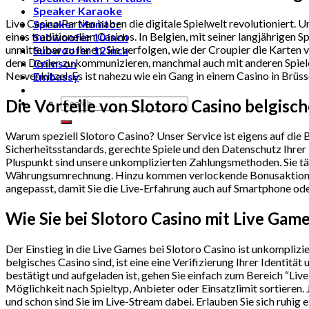
Speaker Karaoke
Live Casino Partien haben die digitale Spielwelt revolutioniert.
Speaker Monitor
eines traditionellen Casinos. In Belgien, mit seiner langjährigen 
Subwoofer 10 inch
unmittelbar zu Ihnen. Sie verfolgen, wie der Croupier die Karten 
Subwoofer 12 inch
dem Dealer zu kommunizieren, manchmal auch mit anderen Spieler
Crimson
Nervenkitzel. Es ist nahezu wie ein Gang in einem Casino in Brüs
Embassy
Search
Die Vorteile von Slotoro Casino belgisch
for:
Warum speziell Slotoro Casino? Unser Service ist eigens auf die
Sicherheitsstandards, gerechte Spiele und den Datenschutz Ihrer
Pluspunkt sind unsere unkomplizierten Zahlungsmethoden. Sie tä
Währungsumrechnung. Hinzu kommen verlockende Bonusaktionen, d
angepasst, damit Sie die Live-Erfahrung auch auf Smartphone oder 
Wie Sie bei Slotoro Casino mit Live Gam
Der Einstieg in die Live Games bei Slotoro Casino ist unkompliziert
belgisches Casino sind, ist eine eine Verifizierung Ihrer Identitä
bestätigt und aufgeladen ist, gehen Sie einfach zum Bereich “Live
Möglichkeit nach Spieltyp, Anbieter oder Einsatzlimit sortieren.
und schon sind Sie im Live-Stream dabei. Erlauben Sie sich ruhig