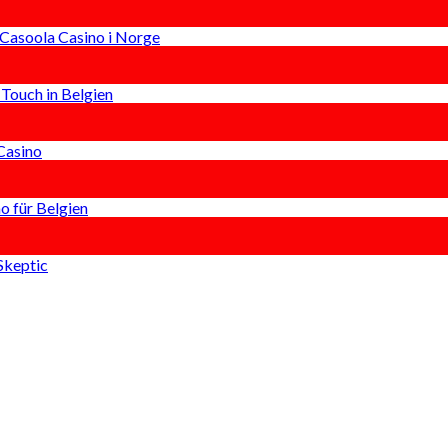
 Casoola Casino i Norge
Touch in Belgien
 Casino
o für Belgien
Skeptic