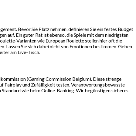
gement. Bevor Sie Platz nehmen, definieren Sie ein festes Budget
en auf. Ein guter Rat ist ebenso, die Spiele mit dem niedrigsten
ulette-Varianten wie European Roulette stellen hier oft die
en. Lassen Sie sich dabei nicht von Emotionen bestimmen. Geben
eiter am Live-Tisch.
sspielkommission (Gaming Commission Belgium). Diese strenge
 auf Fairplay und Zufälligkeit testen. Verantwortungsbewusste
en Standard wie beim Online-Banking. Wir begünstigen sicheres