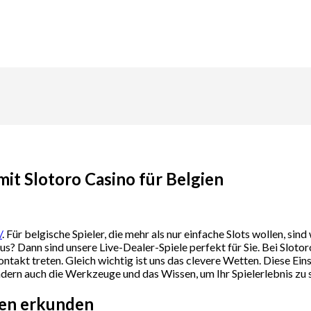
it Slotoro Casino für Belgien
/
. Für belgische Spieler, die mehr als nur einfache Slots wollen, sin
? Dann sind unsere Live-Dealer-Spiele perfekt für Sie. Bei Slotoro
ntakt treten. Gleich wichtig ist uns das clevere Wetten. Diese Eins
sondern auch die Werkzeuge und das Wissen, um Ihr Spielerlebnis zu s
gien erkunden