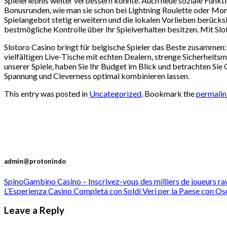
Spielerlebnis weiter verbessern könnte. Auch neue soziale Funkt
Bonusrunden, wie man sie schon bei Lightning Roulette oder Mo
Spielangebot stetig erweitern und die lokalen Vorlieben berücksi
bestmögliche Kontrolle über Ihr Spielverhalten besitzen. Mit Slot
Slotoro Casino bringt für belgische Spieler das Beste zusammen
vielfältigen Live-Tische mit echten Dealern, strenge Sicherheits
unserer Spiele, haben Sie Ihr Budget im Blick und betrachten Sie 
Spannung und Cleverness optimal kombinieren lassen.
This entry was posted in
Uncategorized
. Bookmark the
permali
admin@protonindo
SpinoGambino Casino – Inscrivez-vous des milliers de joueurs ra
L’Esperienza Casino Completa con Soldi Veri per la Paese con O
Leave a Reply