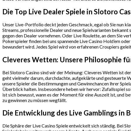
Die Top Live Dealer Spiele in Slotoro Ca
Unser Live-Portfolio deckt jeden Geschmack, egal ob Sie nun kla
Streams, professionelle Dealer und neue Spielvarianten bekannt 
gegen den Dealer vornehmen. Oder Live Roulette, an dem Sie verf
Pokerspieler finden bei uns spannende Live Casino Hold’em oder T
bewundert wird. Jedes Spiel wird von erfahrenen Croupiers geleit
Cleveres Wetten: Unsere Philosophie f
Bei Slotoro Casino sind wir der Meinung: Cleveres Wetten ist der
geht vielmehr darum, durchdachte, aufgeklärte und gesteuerte Wah
unsere Spieler die Bestimmungen und Gewinnchancen ihrer Spielau
Überblick halten. Insbesondere heben wir hervor: Zufallsspiel sol
ist sich bewusst, wann es der Moment für eine Auszeit ist, und b
zu gewinnen zu müssen wegfällt.
Die Entwicklung des Live Gamblings in B
Die Sphäre der Live Casino Spiele entwickelt sich ständig. Bei S