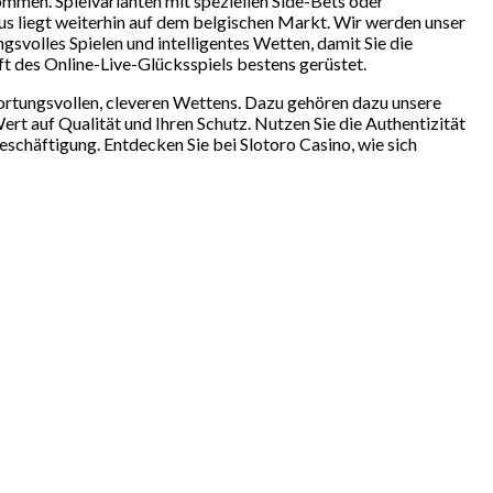
ommen. Spielvarianten mit speziellen Side-Bets oder
s liegt weiterhin auf dem belgischen Markt. Wir werden unser
gsvolles Spielen und intelligentes Wetten, damit Sie die
nft des Online-Live-Glücksspiels bestens gerüstet.
wortungsvollen, cleveren Wettens. Dazu gehören dazu unsere
ert auf Qualität und Ihren Schutz. Nutzen Sie die Authentizität
beschäftigung. Entdecken Sie bei Slotoro Casino, wie sich