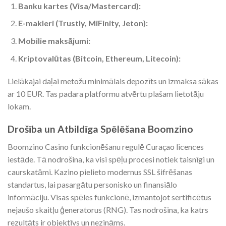
Banku kartes (Visa/Mastercard):
E-makleri (Trustly, MiFinity, Jeton):
Mobilie maksājumi:
Kriptovalūtas (Bitcoin, Ethereum, Litecoin):
Lielākajai daļai metožu minimālais depozīts un izmaksa sākas
ar 10 EUR. Tas padara platformu atvērtu plašam lietotāju
lokam.
Drošība un Atbildīga Spēlēšana Boomzino
Boomzino Casino funkcionēšanu regulē Curaçao licences
iestāde. Tā nodrošina, ka visi spēļu procesi notiek taisnīgi un
caurskatāmi. Kazino pielieto modernus SSL šifrēšanas
standartus, lai pasargātu personisko un finansiālo
informāciju. Visas spēles funkcionē, izmantojot sertificētus
nejaušo skaitļu ģeneratorus (RNG). Tas nodrošina, ka katrs
rezultāts ir objektīvs un nezināms.