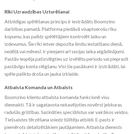
Rīki Uzraudzības Uzturēšanai
Atbildīgas spēlēšanas princips ir iestrādāts Boomzino
darbības pamatā. Platforma piedāvā visaptverošu rīku
kopumu, kas palīdz spēlētājiem kontrolēt laiku un
izdevumus. Šie rīki ietver depozīta limitu iestatīšanu dienā,
nedēļā vai mēnesī. Ir pieejami arī sesijas laika atgādinājumi.
Pastāv iespēja pašizslēgties uz izvēlētu periodu vai pieprasīt
pastāvīgu konta slēgšanu. Visi šie pasākumi ir izstrādāti, lai
spēle paliktu droša un jauka izklaide.
Atbalsta Komanda un Atbalsts
Boomzino klientu atbalsta komanda funkcionē visu
diennakti. Tā ir sagatavota nekavējoties novērst jebkuras
radušās grūtības. Sazināties speciālistus var vairākos veidos.
Tiešsaistes tērzēšana sniedz tūlītēju atbildi. E-pasts ir
piemērots detalizētākiem jautājumiem. Atbalsta dienests