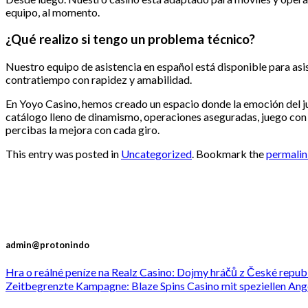
equipo, al momento.
¿Qué realizo si tengo un problema técnico?
Nuestro equipo de asistencia en español está disponible para asi
contratiempo con rapidez y amabilidad.
En Yoyo Casino, hemos creado un espacio donde la emoción del jue
catálogo lleno de dinamismo, operaciones aseguradas, juego con 
percibas la mejora con cada giro.
This entry was posted in
Uncategorized
. Bookmark the
permali
admin@protonindo
Hra o reálné peníze na Realz Casino: Dojmy hráčů z České repub
Zeitbegrenzte Kampagne: Blaze Spins Casino mit speziellen An