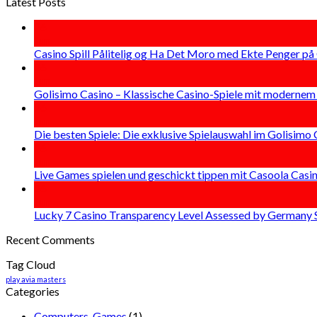
Latest Posts
26
Jun
Casino Spill Pålitelig og Ha Det Moro med Ekte Penger på
26
Jun
Golisimo Casino – Klassische Casino-Spiele mit modernem 
26
Jun
Die besten Spiele: Die exklusive Spielauswahl im Golisimo
26
Jun
Live Games spielen und geschickt tippen mit Casoola Casin
26
Jun
Lucky 7 Casino Transparency Level Assessed by Germany 
Recent Comments
Tag Cloud
play avia masters
Categories
Computers, Games
(1)