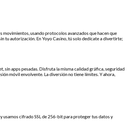
 tus movimientos, usando protocolos avanzados que hacen que
n tu autorización. En Yoyo Casino, tú solo dedícate a divertirte;
t, sin apps pesadas. Disfruta la misma calidad gráfica, seguridad
sión móvil envolvente. La diversión no tiene límites. Y ahora,
 y usamos cifrado SSL de 256-bit para proteger tus datos y