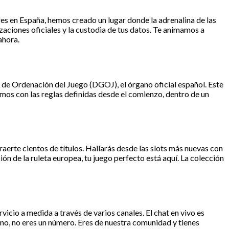
res en España, hemos creado un lugar donde la adrenalina de las
aciones oficiales y la custodia de tus datos. Te animamos a
ahora.
l de Ordenación del Juego (DGOJ), el órgano oficial español. Este
amos con las reglas definidas desde el comienzo, dentro de un
erte cientos de títulos. Hallarás desde las slots más nuevas con
ción de la ruleta europea, tu juego perfecto está aquí. La colección
icio a medida a través de varios canales. El chat en vivo es
o, no eres un número. Eres de nuestra comunidad y tienes