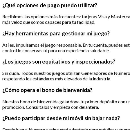
¿Qué opciones de pago puedo utilizar?
Recibimos las opciones más frecuentes: tarjetas Visa y Mastercard
más veloz que somos capaces para tu facilidad.
¿Hay herramientas para gestionar mi juego?
Así es, impulsamos el juego responsable. En tu cuenta, puedes es
control lo conservas tú para una experiencia saludable.
¿Los juegos son equitativos y inspeccionados?
Sin duda. Todos nuestros juegos utilizan Generadores de Númer
respetando los estándares más elevados de la industria.
¿Cómo opera el bono de bienvenida?
Nuestro bono de bienvenida galardona tu primer depósito con un m
promoción. Consúltalos y empieza con delantera.
¿Puedo participar desde mi móvil sin bajar nada?
Desde luego. Nuestro casino está adaptado para móviles y opera 