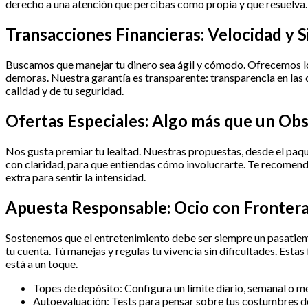
derecho a una atención que percibas como propia y que resuelva.
Transacciones Financieras: Velocidad y S
Buscamos que manejar tu dinero sea ágil y cómodo. Ofrecemos l
demoras. Nuestra garantía es transparente: transparencia en las 
calidad y de tu seguridad.
Ofertas Especiales: Algo más que un Ob
Nos gusta premiar tu lealtad. Nuestras propuestas, desde el paq
con claridad, para que entiendas cómo involucrarte. Te recomend
extra para sentir la intensidad.
Apuesta Responsable: Ocio con Fronter
Sostenemos que el entretenimiento debe ser siempre un pasatiem
tu cuenta. Tú manejas y regulas tu vivencia sin dificultades. Estas
está a un toque.
Topes de depósito: Configura un límite diario, semanal o m
Autoevaluación: Tests para pensar sobre tus costumbres d