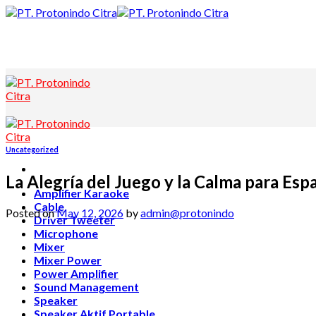
Skip
to
content
Uncategorized
La Alegría del Juego y la Calma para Esp
Amplifier Karaoke
Cable
Posted on
May 12, 2026
by
admin@protonindo
Driver Tweeter
Microphone
Mixer
Mixer Power
Power Amplifier
Sound Management
Speaker
Speaker Aktif Portable