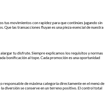
s tus movimientos con rapidez para que continúes jugando sin
s. Que las transacciones fluyan es una pieza esencial de nuestra
alargar tu disfrute. Siempre explicamos los requisitos y normas
cada bonificación al tope. Cada promoción es una oportunidad
ego responsable de máxima categoría directamente en el menú de
la diversión se conserve en un terreno positivo. El control total