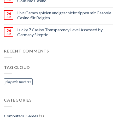
Golisimo Casino
Live Games spielen und geschickt tippen mit Casoola
26
Jun
Casino für Belgien
Lucky 7 Casino Transparency Level Assessed by
26
Jun
Germany Skeptic
RECENT COMMENTS
TAG CLOUD
play avia masters
CATEGORIES
Computers, Games
(1)