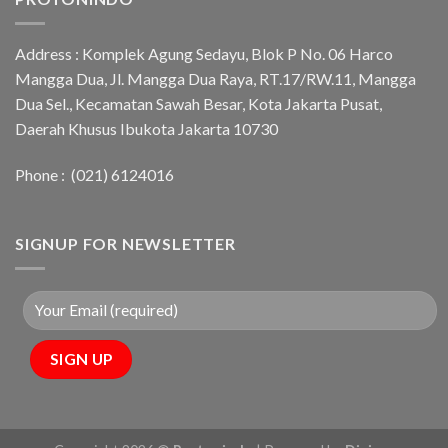
Address :
Komplek Agung Sedayu, Blok P No. 06 Harco
Mangga Dua, Jl. Mangga Dua Raya, RT.17/RW.11, Mangga
Dua Sel., Kecamatan Sawah Besar, Kota Jakarta Pusat,
Daerah Khusus Ibukota Jakarta 10730
Phone :
(021) 6124016
SIGNUP FOR NEWSLETTER