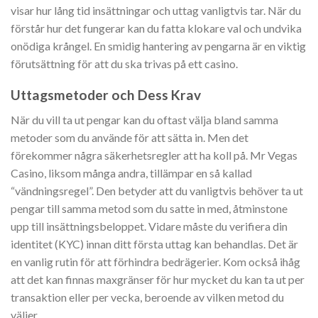
visar hur lång tid insättningar och uttag vanligtvis tar. När du
förstår hur det fungerar kan du fatta klokare val och undvika
onödiga krångel. En smidig hantering av pengarna är en viktig
förutsättning för att du ska trivas på ett casino.
Uttagsmetoder och Dess Krav
När du vill ta ut pengar kan du oftast välja bland samma
metoder som du använde för att sätta in. Men det
förekommer några säkerhetsregler att ha koll på. Mr Vegas
Casino, liksom många andra, tillämpar en så kallad
“vändningsregel”. Den betyder att du vanligtvis behöver ta ut
pengar till samma metod som du satte in med, åtminstone
upp till insättningsbeloppet. Vidare måste du verifiera din
identitet (KYC) innan ditt första uttag kan behandlas. Det är
en vanlig rutin för att förhindra bedrägerier. Kom också ihåg
att det kan finnas maxgränser för hur mycket du kan ta ut per
transaktion eller per vecka, beroende av vilken metod du
väljer.