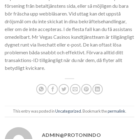
försening från betaltjänstens sida, eller så möjligen du bara
bör fräscha upp webbläsaren. Vid uttag kan det uppstå
dröjsmål om du inte skickat in dina bekräftelsehandlingar,
eller om de inte accepteras. I de flesta fall kan du få assistans
omedelbart. Mr Vegas Casinos kundtjänstteam är tillgängligt
dygnet runt via livechatt eller e-post. De kan oftast lösa
problemen båda snabbt och effektivt. Förvara alltid ditt
transaktions-ID tillgängligt när du når dem, då flyter allt
betydligt kvickare.
This entry was posted in
Uncategorized
. Bookmark the
permalink
.
ADMIN@PROTONINDO