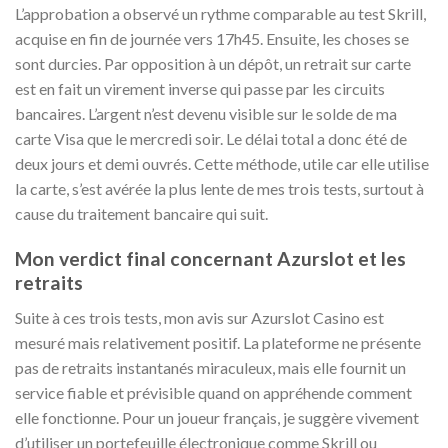
L’approbation a observé un rythme comparable au test Skrill,
acquise en fin de journée vers 17h45. Ensuite, les choses se
sont durcies. Par opposition à un dépôt, un retrait sur carte
est en fait un virement inverse qui passe par les circuits
bancaires. L’argent n’est devenu visible sur le solde de ma
carte Visa que le mercredi soir. Le délai total a donc été de
deux jours et demi ouvrés. Cette méthode, utile car elle utilise
la carte, s’est avérée la plus lente de mes trois tests, surtout à
cause du traitement bancaire qui suit.
Mon verdict final concernant Azurslot et les
retraits
Suite à ces trois tests, mon avis sur Azurslot Casino est
mesuré mais relativement positif. La plateforme ne présente
pas de retraits instantanés miraculeux, mais elle fournit un
service fiable et prévisible quand on appréhende comment
elle fonctionne. Pour un joueur français, je suggère vivement
d’utiliser un portefeuille électronique comme Skrill ou