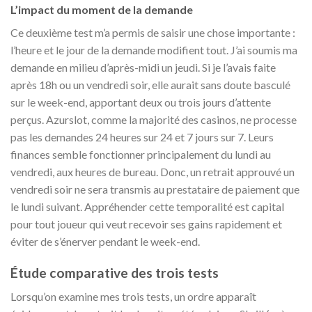
L’impact du moment de la demande
Ce deuxième test m’a permis de saisir une chose importante :
l’heure et le jour de la demande modifient tout. J’ai soumis ma
demande en milieu d’après-midi un jeudi. Si je l’avais faite
après 18h ou un vendredi soir, elle aurait sans doute basculé
sur le week-end, apportant deux ou trois jours d’attente
perçus. Azurslot, comme la majorité des casinos, ne processe
pas les demandes 24 heures sur 24 et 7 jours sur 7. Leurs
finances semble fonctionner principalement du lundi au
vendredi, aux heures de bureau. Donc, un retrait approuvé un
vendredi soir ne sera transmis au prestataire de paiement que
le lundi suivant. Appréhender cette temporalité est capital
pour tout joueur qui veut recevoir ses gains rapidement et
éviter de s’énerver pendant le week-end.
Étude comparative des trois tests
Lorsqu’on examine mes trois tests, un ordre apparaît