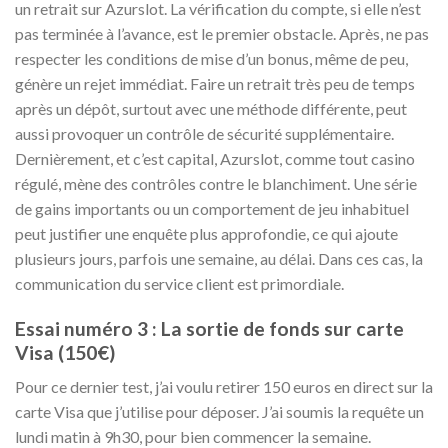
un retrait sur Azurslot. La vérification du compte, si elle n’est
pas terminée à l’avance, est le premier obstacle. Après, ne pas
respecter les conditions de mise d’un bonus, même de peu,
génère un rejet immédiat. Faire un retrait très peu de temps
après un dépôt, surtout avec une méthode différente, peut
aussi provoquer un contrôle de sécurité supplémentaire.
Dernièrement, et c’est capital, Azurslot, comme tout casino
régulé, mène des contrôles contre le blanchiment. Une série
de gains importants ou un comportement de jeu inhabituel
peut justifier une enquête plus approfondie, ce qui ajoute
plusieurs jours, parfois une semaine, au délai. Dans ces cas, la
communication du service client est primordiale.
Essai numéro 3 : La sortie de fonds sur carte
Visa (150€)
Pour ce dernier test, j’ai voulu retirer 150 euros en direct sur la
carte Visa que j’utilise pour déposer. J’ai soumis la requête un
lundi matin à 9h30, pour bien commencer la semaine.