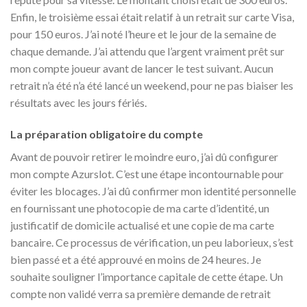
Enfin, le troisième essai était relatif à un retrait sur carte Visa,
pour 150 euros. J’ai noté l’heure et le jour de la semaine de
chaque demande. J’ai attendu que l’argent vraiment prêt sur
mon compte joueur avant de lancer le test suivant. Aucun
retrait n’a été n’a été lancé un weekend, pour ne pas biaiser les
résultats avec les jours fériés.
La préparation obligatoire du compte
Avant de pouvoir retirer le moindre euro, j’ai dû configurer
mon compte Azurslot. C’est une étape incontournable pour
éviter les blocages. J’ai dû confirmer mon identité personnelle
en fournissant une photocopie de ma carte d’identité, un
justificatif de domicile actualisé et une copie de ma carte
bancaire. Ce processus de vérification, un peu laborieux, s’est
bien passé et a été approuvé en moins de 24 heures. Je
souhaite souligner l’importance capitale de cette étape. Un
compte non validé verra sa première demande de retrait