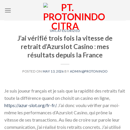
Skip
to
content
UNCATEGORIZED
J’ai vérifié trois fois la vitesse de
retrait d’Azurslot Casino : mes
résultats depuis la France
POSTED ON
MAY 13, 2026
BY
ADMIN@PROTONINDO
Je suis joueur français et je sais que la rapidité des retraits fait
toute la différence quand on choisit un casino en ligne,
https://azur-slot.org/fr-fr/
. J’ai donc voulu vérifier par moi-
même les performances d’Azurslot Casino, qui prône la
vitesse de ses transactions. Au lieu de croire sur parole leur
communication, j’ai réalisé trois retraits concrets. J’ai utilisé