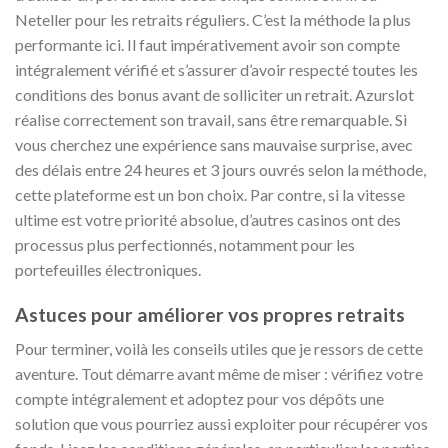
Neteller pour les retraits réguliers. C’est la méthode la plus
performante ici. Il faut impérativement avoir son compte
intégralement vérifié et s’assurer d’avoir respecté toutes les
conditions des bonus avant de solliciter un retrait. Azurslot
réalise correctement son travail, sans être remarquable. Si
vous cherchez une expérience sans mauvaise surprise, avec
des délais entre 24 heures et 3 jours ouvrés selon la méthode,
cette plateforme est un bon choix. Par contre, si la vitesse
ultime est votre priorité absolue, d’autres casinos ont des
processus plus perfectionnés, notamment pour les
portefeuilles électroniques.
Astuces pour améliorer vos propres retraits
Pour terminer, voilà les conseils utiles que je ressors de cette
aventure. Tout démarre avant même de miser : vérifiez votre
compte intégralement et adoptez pour vos dépôts une
solution que vous pourriez aussi exploiter pour récupérer vos