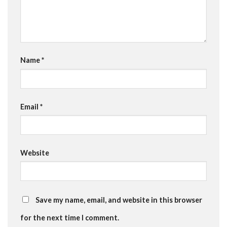
Name
*
Email
*
Website
Save my name, email, and website in this browser
for the next time I comment.