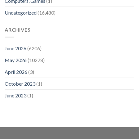
Computers, Games
(1)
Uncategorized
(16,480)
ARCHIVES
June 2026
(6206)
May 2026
(10278)
April 2026
(3)
October 2023
(1)
June 2023
(1)