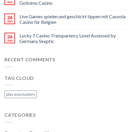
Jun
Golisimo Casino
Live Games spielen und geschickt tippen mit Casoola
26
Jun
Casino für Belgien
Lucky 7 Casino Transparency Level Assessed by
26
Jun
Germany Skeptic
RECENT COMMENTS
TAG CLOUD
play avia masters
CATEGORIES