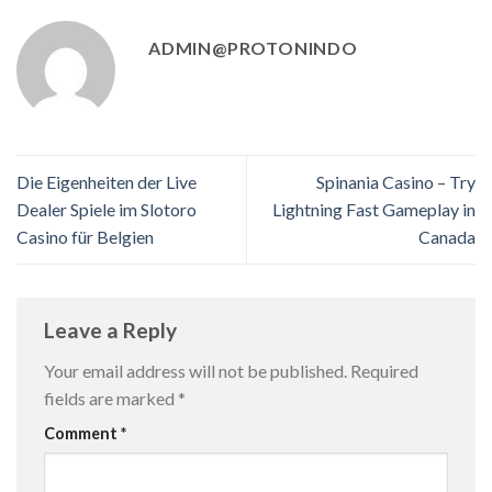
ADMIN@PROTONINDO
Die Eigenheiten der Live
Spinania Casino – Try
Dealer Spiele im Slotoro
Lightning Fast Gameplay in
Casino für Belgien
Canada
Leave a Reply
Your email address will not be published.
Required
fields are marked
*
Comment
*