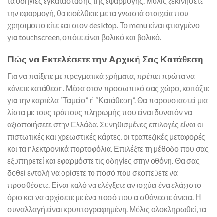
τα οδηγίες εγκατάστασης της εφαρμογής. Μόλις ξεκινήσετε
την εφαρμογή, θα εισέλθετε με τα γνωστά στοιχεία που
χρησιμοποιείτε και στον desktop. Το menu είναι φτιαγμένο
για touchscreen, οπότε είναι βολικό και βολικό.
Πώς να Εκτελέσετε την Αρχική Σας Κατάθεση
Για να παίξετε με πραγματικά χρήματα, πρέπει πρώτα να
κάνετε κατάθεση. Μέσα στον προσωπικό σας χώρο, κοιτάξτε
για την καρτέλα “Ταμείο” ή “Κατάθεση”. Θα παρουσιαστεί μια
λίστα με τους τρόπους πληρωμής που είναι δυνατόν να
αξιοποιήσετε στην Ελλάδα. Συνηθισμένες επιλογές είναι οι
πιστωτικές και χρεωστικές κάρτες, οι τραπεζικές μεταφορές
και τα ηλεκτρονικά πορτοφόλια. Επιλέξτε τη μέθοδο που σας
εξυπηρετεί και εφαρμόστε τις οδηγίες στην οθόνη. Θα σας
δοθεί εντολή να ορίσετε το ποσό που σκοπεύετε να
προσθέσετε. Είναι καλό να ελέγξετε αν ισχύει ένα ελάχιστο
όριο και να αρχίσετε με ένα ποσό που αισθάνεστε άνετα. Η
συναλλαγή είναι κρυπτογραφημένη. Μόλις ολοκληρωθεί, τα