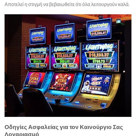
Αποτελεί η στιγμή να βεβαιωθείτε ότι όλα λειτουργούν καλά.
Οδηγίες Ασφαλείας για τον Καινούργιο Σας
Λογαριασμό