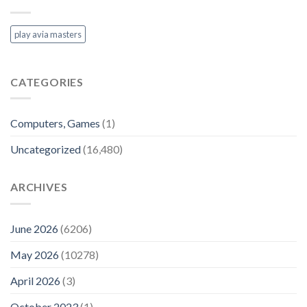
play avia masters
CATEGORIES
Computers, Games
(1)
Uncategorized
(16,480)
ARCHIVES
June 2026
(6206)
May 2026
(10278)
April 2026
(3)
October 2023
(1)