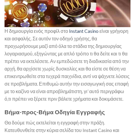
Η δημιουργία ενός προφίλ στο
Instant Casino
είναι γρήγορη
και ασφαλής. Σε αυτόν τον οδηγό χρήσης, θα
προχωρήσουμε μαζί από όλα τα στάδια της δημιουργίας
λογαριασμού, εξηγώντας με απλό τρόπο τι θα δείτε και τι θα
πρέπει να εκτελέσετε. Αν εμπεδώσετε τη διαδικασία από την
αρχή, θα αρχίσετε χωρίς δυσκολίες και θα είστε σε θέση να
επικεντρωθείτε στα τυχερά παιχνίδια, αντί να ψάχνετε λύσεις
σε προβλήματα. Επιθυμώ αυτήν την εισαγωγική σας επαφή
με το καζίνο να είναι απροβλημάτιστη, γι’ αυτό περιγράφω
ό,τι πρέπει να ξέρετε πριν βάλετε χρήματα και δοκιμάσετε.
Βήμα-προς-Βήμα Οδηγία Εγγραφής
Θα δούμε πώς εκτελείται η εγγραφή στην πράξη.
Κατευθυνθείτε στην κύρια σελίδα του Instant Casino και