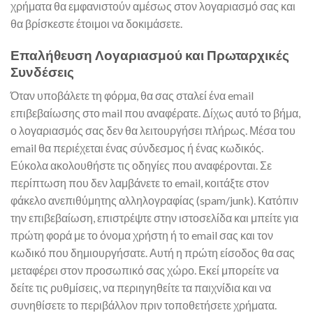
χρήματα θα εμφανιστούν αμέσως στον λογαριασμό σας και
θα βρίσκεστε έτοιμοι να δοκιμάσετε.
Επαλήθευση Λογαριασμού και Πρωταρχικές
Συνδέσεις
Όταν υποβάλετε τη φόρμα, θα σας σταλεί ένα email
επιβεβαίωσης στο mail που αναφέρατε. Δίχως αυτό το βήμα,
ο λογαριασμός σας δεν θα λειτουργήσει πλήρως. Μέσα του
email θα περιέχεται ένας σύνδεσμος ή ένας κωδικός.
Εύκολα ακολουθήστε τις οδηγίες που αναφέρονται. Σε
περίπτωση που δεν λαμβάνετε το email, κοιτάξτε στον
φάκελο ανεπιθύμητης αλληλογραφίας (spam/junk). Κατόπιν
την επιβεβαίωση, επιστρέψτε στην ιστοσελίδα και μπείτε για
πρώτη φορά με το όνομα χρήστη ή το email σας και τον
κωδικό που δημιουργήσατε. Αυτή η πρώτη είσοδος θα σας
μεταφέρει στον προσωπικό σας χώρο. Εκεί μπορείτε να
δείτε τις ρυθμίσεις, να περιηγηθείτε τα παιχνίδια και να
συνηθίσετε το περιβάλλον πριν τοποθετήσετε χρήματα.