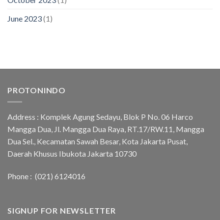
June 2023
(1)
PROTONINDO
Address :
Komplek Agung Sedayu, Blok P No. 06 Harco
Mangga Dua, Jl. Mangga Dua Raya, RT.17/RW.11, Mangga
Dua Sel., Kecamatan Sawah Besar, Kota Jakarta Pusat,
Daerah Khusus Ibukota Jakarta 10730
Phone :
(021) 6124016
SIGNUP FOR NEWSLETTER