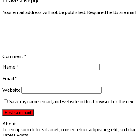
Leave a Reply
Your email address will not be published.
Required fields are ma
Comment
*
Name
*
Email
*
Website
Save my name, email, and website in this browser for the nex
About
Lorem ipsum dolor sit amet, consectetuer adipiscing elit, sed d
Latest Posts