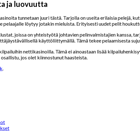
a ja luovuutta
sinoita tunnetaan juuri tästä. Tarjolla on useita erilaisia pelejä, k
 pelaajalle löytyy jotakin mieluista. Erityisesti uudet pelit houku
lustat, joissa on yhteistyötä johtavien pelinvalmistajien kanssa, t
äyttäjäystävällisellä käyttöliittymällä. Tämä tekee pelaamisesta s
ja kilpailuihin nettikasinoilla. Tämä ei ainoastaan lisää kilpailuhen
sallistu, jos olet kiinnostunut haasteista.
nk
.
not
okset