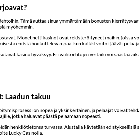
rjoavat?
öehtoihin. Tämä auttaa sinua ymmärtämään bonusten kierrätysvaati
yksiä myöhemmin.
stavat. Monet nettikasinot ovat rekisteröityneet maihin, joissa voi
isesta entistä houkuttelevampaa, kun kaikki voitot jäävät pelaajall
tavat kasino hyväksyy. Eri vaihtoehtojen vertailu voi säästää aikaa
t: Laadun takuu
tymisprosessi on nopea ja yksinkertainen, ja pelaajat voivat tehdä
ajille, jotka haluavat päästä pelaamaan nopeasti.
eidän henkilötietonsa turvassa. Alustalla käytetään edistyksellisiä
voite Lucky Casinolla.