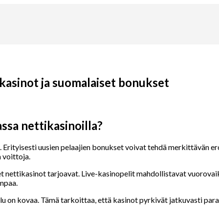
ikasinot ja suomalaiset bonukset
ssa nettikasinoilla?
t. Erityisesti uusien pelaajien bonukset voivat tehdä merkittävän 
 voittoja.
net nettikasinot tarjoavat. Live-kasinopelit mahdollistavat vuorov
ompaa.
ilu on kovaa. Tämä tarkoittaa, että kasinot pyrkivät jatkuvasti par