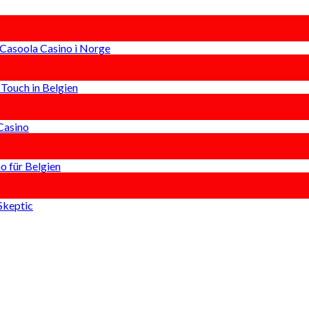
 Casoola Casino i Norge
Touch in Belgien
 Casino
o für Belgien
Skeptic