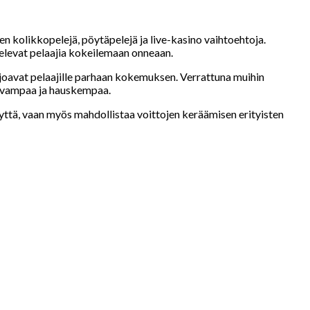
uten kolikkopelejä, pöytäpelejä ja live-kasino vaihtoehtoja.
ttelevat pelaajia kokeilemaan onneaan.
arjoavat pelaajille parhaan kokemuksen. Verrattuna muihin
ujuvampaa ja hauskempaa.
kisyyttä, vaan myös mahdollistaa voittojen keräämisen erityisten